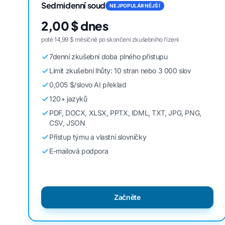
Sedmidenní soud
NEJPOPULÁRNĚJŠÍ
2,00 $ dnes
poté 14,99 $ měsíčně po skončení zkušebního řízení
7denní zkušební doba plného přístupu
Limit zkušební lhůty: 10 stran nebo 3 000 slov
0,005 $/slovo AI překlad
120+ jazyků
PDF, DOCX, XLSX, PPTX, IDML, TXT, JPG, PNG,
CSV, JSON
Přístup týmu a vlastní slovníčky
E-mailová podpora
Začněte