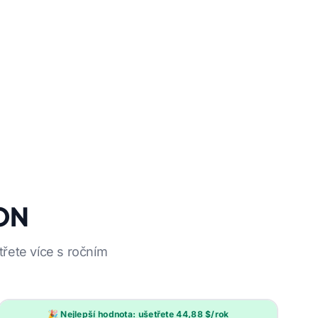
SON
řete více s ročním
🎉 Nejlepší hodnota: ušetřete 44,88 $/rok