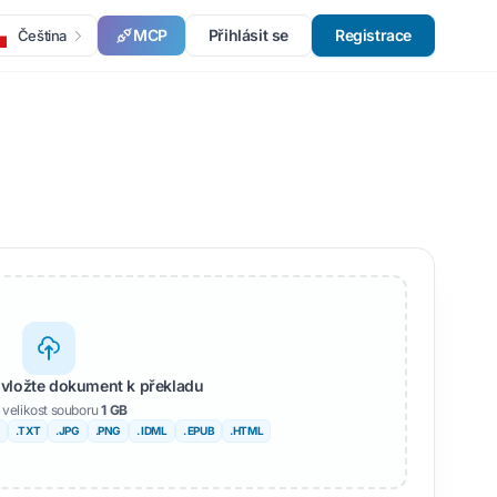
MCP
Přihlásit se
Registrace
Čeština
 vložte dokument k překladu
 velikost souboru
1 GB
.TXT
.JPG
.PNG
. IDML
. EPUB
.HTML