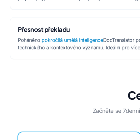
Přesnost překladu
Poháněno
pokročilá umělá inteligence
DocTranslator p
technického a kontextového významu. Ideální pro vícej
Ce
Začněte se 7denní