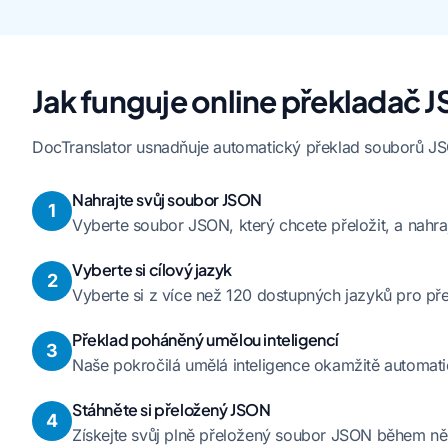
Jak funguje online překladač 
DocTranslator usnadňuje automatický překlad souborů JSON
Nahrajte svůj soubor JSON
1
Vyberte soubor JSON, který chcete přeložit, a nahra
Vyberte si cílový jazyk
2
Vyberte si z více než 120 dostupných jazyků pro p
Překlad poháněný umělou inteligencí
3
Naše pokročilá umělá inteligence okamžitě automati
Stáhněte si přeložený JSON
4
Získejte svůj plně přeložený soubor JSON během ně