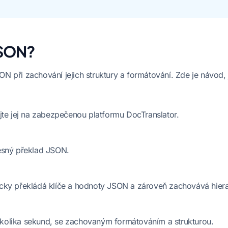
JSON?
 při zachování jejich struktury a formátování. Zde je návod, 
jte jej na zabezpečenou platformu DocTranslator.
řesný překlad JSON.
cky překládá klíče a hodnoty JSON a zároveň zachovává hierar
kolika sekund, se zachovaným formátováním a strukturou.