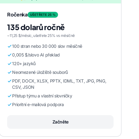
Ročenka
UŠETŘETE 25 %
135 dolarů ročně
~11,25 $/měsíc, ušetřete 25% vs měsíčně
100 stran nebo 30 000 slov měsíčně
0,005 $/slovo AI překlad
120+ jazyků
Neomezené úložiště souborů
PDF, DOCX, XLSX, PPTX, IDML, TXT, JPG, PNG,
CSV, JSON
Přístup týmu a vlastní slovníčky
Prioritní e-mailová podpora
Začněte