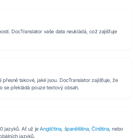
stí. DocTranslator vaše data neukládá, což zajišťuje
přesně takové, jaké jsou. DocTranslator zajišťuje, že
co se překládá pouze textový obsah.
 jazyků. Ať už je
Angličtina
,
španělština
,
Čínština
, nebo
obálních jazyků.