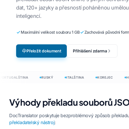
Přeložte sou
dat, 120+ jazyky a přesností poháněnou umělo
Lokalizace videoher
jštiny
Z angličtiny do korejštiny
inteligencí.
Přeložte sou
e-learning
štiny
Angličtina do arabštiny
Přeložte JS
Maximální velikost souboru 1 GB
Zachovává původní form
ndštiny
Z angličtiny do turečtiny
Překladač H
tiny
Angličtina do indonéštiny
Počet slov a
Přeložit dokument
Přihlášení zdarma
néštiny
Angličtina do hindštiny
.DOCX Word 
Angličtina do urdštiny
 →
Počet soubor
TUGALŠTINA
RUSKÝ
ITALŠTINA
KOREJEC
HOLA
Počet slov v
Výhody překladu souborů JS
y do 120+ jazyků
 přeložit dokumenty do 120+ jazyků
DocTranslator poskytuje bezproblémový způsob překladu
překladatelský nástroj
: