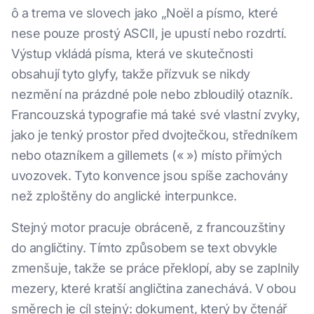
ô a trema ve slovech jako „Noël a písmo, které
nese pouze prostý ASCII, je upustí nebo rozdrtí.
Výstup vkládá písma, která ve skutečnosti
obsahují tyto glyfy, takže přízvuk se nikdy
nezmění na prázdné pole nebo zbloudilý otazník.
Francouzská typografie má také své vlastní zvyky,
jako je tenký prostor před dvojtečkou, středníkem
nebo otazníkem a gillemets (« ») místo přímých
uvozovek. Tyto konvence jsou spíše zachovány
než zploštěny do anglické interpunkce.
Stejný motor pracuje obráceně, z francouzštiny
do angličtiny. Tímto způsobem se text obvykle
zmenšuje, takže se práce překlopí, aby se zaplnily
mezery, které kratší angličtina zanechává. V obou
směrech je cíl stejný: dokument, který by čtenář