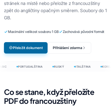
stránek na místě nebo přeložte z francouzštiny
zpět do angličtiny opačným směrem. Soubory do 1
GB.
Maximální velikost souboru 1 GB
Zachovává původní formát
Přeložit dokument
Přihlášení zdarma
BIC
PORTUGALŠTINA
RUSKÝ
ITALŠTINA
KOREJ
Co se stane, když přeložíte
PDF do francouzštiny