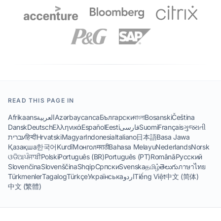
READ THIS PAGE IN
Afrikaans
العربية
Azərbaycanca
Български
বাংলা
Bosanski
Čeština
Dansk
Deutsch
Ελληνικά
Español
Eesti
فارسی
Suomi
Français
ગુજરાતી
עברית
हिन्दी
Hrvatski
Magyar
Indonesia
Italiano
日本語
Basa Jawa
Қазақша
한국어
Kurdî
Монгол
मराठी
Bahasa Melayu
Nederlands
Norsk
ଓଡିଆ
ਪੰਜਾਬੀ
Polski
Português (BR)
Português (PT)
Română
Русский
Slovenčina
Slovenščina
Shqip
Српски
Svenska
தமிழ்
తెలుగు
ภาษาไทย
Türkmenler
Tagalog
Türkçe
Українська
اردو
Tiếng Việt
中文 (简体)
中文 (繁體)