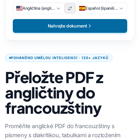
Angličtina (angličtina)
Español (španělsky)
Nahrajte dokument
POHÁNĚNO UMĚLOU INTELIGENCÍ · 120+ JAZYKŮ
Přeložte PDF z
angličtiny do
francouzštiny
Proměňte anglické PDF do francouzštiny s
písmeny s diakritikou, tabulkami a rozložením