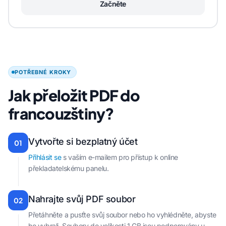
Začněte
POTŘEBNÉ KROKY
Jak přeložit PDF do
francouzštiny?
Vytvořte si bezplatný účet
01
Přihlásit se
s vaším e-mailem pro přístup k online
překladatelskému panelu.
Nahrajte svůj PDF soubor
02
Přetáhněte a pusťte svůj soubor nebo ho vyhlédněte, abyste
ho vybrali. Soubory do velikosti 1 GB jsou podporovány u