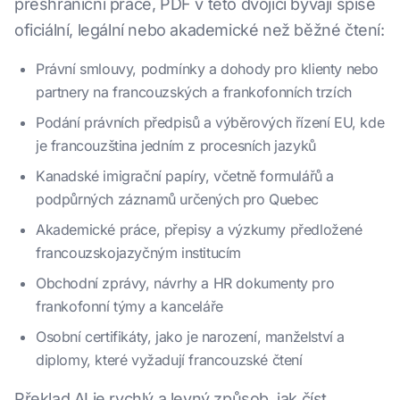
přeshraniční práce, PDF v této dvojici bývají spíše
oficiální, legální nebo akademické než běžné čtení:
Právní smlouvy, podmínky a dohody pro klienty nebo
partnery na francouzských a frankofonních trzích
Podání právních předpisů a výběrových řízení EU, kde
je francouzština jedním z procesních jazyků
Kanadské imigrační papíry, včetně formulářů a
podpůrných záznamů určených pro Quebec
Akademické práce, přepisy a výzkumy předložené
francouzskojazyčným institucím
Obchodní zprávy, návrhy a HR dokumenty pro
frankofonní týmy a kanceláře
Osobní certifikáty, jako je narození, manželství a
diplomy, které vyžadují francouzské čtení
Překlad AI je rychlý a levný způsob, jak číst