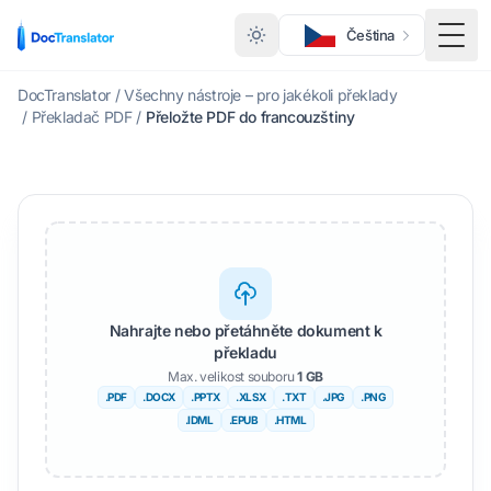
Čeština
Přep
DocTranslator
/
Všechny nástroje – pro jakékoli překlady
/
Překladač PDF
/
Přeložte PDF do francouzštiny
Nahrajte nebo přetáhněte dokument k
překladu
Max. velikost souboru
1 GB
.PDF
.DOCX
.PPTX
.XLSX
.TXT
.JPG
.PNG
.IDML
.EPUB
.HTML