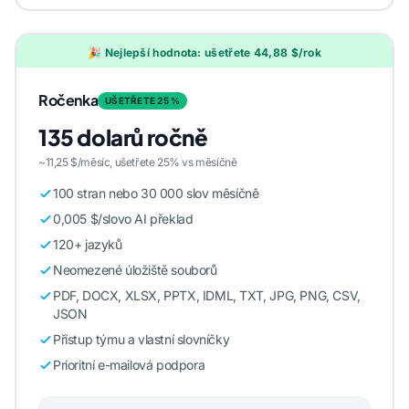
🎉 Nejlepší hodnota: ušetřete 44,88 $/rok
Ročenka
UŠETŘETE 25 %
135 dolarů ročně
~11,25 $/měsíc, ušetřete 25% vs měsíčně
100 stran nebo 30 000 slov měsíčně
0,005 $/slovo AI překlad
120+ jazyků
Neomezené úložiště souborů
PDF, DOCX, XLSX, PPTX, IDML, TXT, JPG, PNG, CSV,
JSON
Přístup týmu a vlastní slovníčky
Prioritní e-mailová podpora