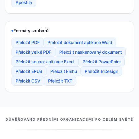
Apostila
Formáty souborů
Přeložit PDF
Přeložit dokument aplikace Word
Přeložit velké PDF
Přeložit naskenovaný dokument
Přeložit soubor aplikace Excel
Přeložit PowerPoint
Přeložit EPUB
Přeložit knihu
Přeložit InDesign
Přeložit CSV
Přeložit TXT
NAŠI PARTNEŘI
DŮVĚŘOVÁNO PŘEDNÍMI ORGANIZACEMI PO CELÉM SVĚTĚ