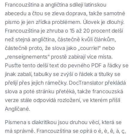
Francouzština a angličtina sdílejí latinskou
abecedu a čtou se zleva doprava, takže samotné
písmo je jen zřídka problémem. Úlovek je dlouhý.
Francouzština je zhruba o 15 až 20 procent delší
než stejná angličtina, částečně kvůli článkům,
částečně proto, že slova jako „courriel“ nebo
„renseignements“ prostě zabírají více místa.
Pusťte tento delší text do pevného PDF a řádky se
jinak zabalí, tabulky se zvýší o řádek a titulky se
přelijí přes jejich rámečky. DocTranslator překládá
slova a poté stránku přetéká, takže francouzská
verze stále odpovídá rozložení, ve kterém přišli
Angličané.
Písmena s diakritikou jsou druhou věcí, která se
má správně. Francouzština se opírá o é, è, ê, à, ç,