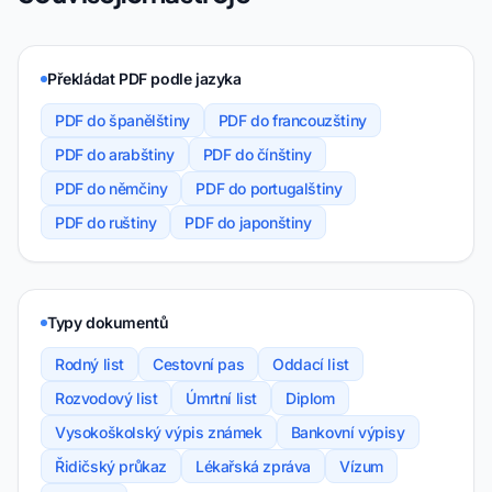
Překládat PDF podle jazyka
PDF do španělštiny
PDF do francouzštiny
PDF do arabštiny
PDF do čínštiny
PDF do němčiny
PDF do portugalštiny
PDF do ruštiny
PDF do japonštiny
Typy dokumentů
Rodný list
Cestovní pas
Oddací list
Rozvodový list
Úmrtní list
Diplom
Vysokoškolský výpis známek
Bankovní výpisy
Řidičský průkaz
Lékařská zpráva
Vízum