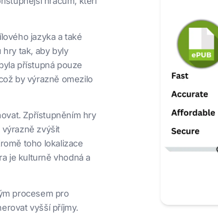
řístupnější hráčům, kteří
ílového jazyka a také
 hry tak, aby byly
 byla přístupná pouze
 což by výrazně omezilo
ovat. Zpřístupněním hry
 výrazně zvýšit
Kromě toho lokalizace
hra je kulturně vhodná a
tným procesem pro
nerovat vyšší příjmy.