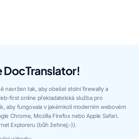
 DocTranslator!
ě navržen tak, aby obešel stolní firewally a
eb-first online překladatelská služba pro
ak, aby fungovala v jakémkoli moderním webovém
oogle Chrome, Mozilla Firefox nebo Apple Safari.
rnet Exploreru (bůh žehnej;-)).
jící výhody: