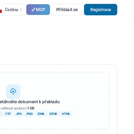
MCP
Přihlásit se
Registrace
Čeština
řetáhněte dokument k překladu
 velikost souboru
1 GB
X
.TXT
.JPG
.PNG
.IDML
.EPUB
.HTML