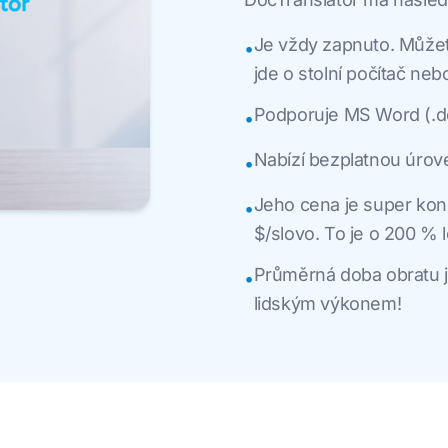
Je vždy zapnuto. Můžete
•
jde o stolní počítač ne
Podporuje MS Word (.do
•
Nabízí bezplatnou úrov
•
Jeho cena je super kon
•
$/slovo. To je o 200 % 
Průměrná doba obratu j
•
lidským výkonem!