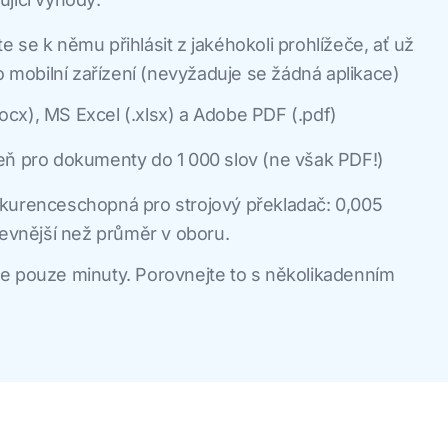
 se k němu přihlásit z jakéhokoli prohlížeče, ať už
bo mobilní zařízení (nevyžaduje se žádná aplikace)
cx), MS Excel (.xlsx) a Adobe PDF (.pdf)
eň pro dokumenty do 1 000 slov (ne však PDF!)
kurenceschopná pro strojový překladač: 0,005
levnější než průměr v oboru.
e pouze minuty. Porovnejte to s několikadenním