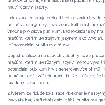
protože umožňuje hře oslovit širší publikum a být p
mluví různými jazyky.
Lokalizace zahrnuje překlad textu a zvuku hry do c
přizpůsobení grafiky, rozvržení a kulturních odkazů
vhodné pro cílové publikum. Bez lokalizace by hra
hráčům, kteří mluví stejným jazykem jako vývojáři,
její potenciální publikum a příjmy.
Dopad lokalizace na úspěch videohry nelze přeceň
hráčům, kteří mluví různými jazyky, mohou vývojáři
potenciální publikum hry a generovat více příjmů. 
pomáhá zlepšit zážitek hráče tím, že zajišťuje, že 
snadno srozumitelná.
Závěrem lze říci, že lokalizace videoher je nezby
vývojáře her, kteří chtějí oslovit širší publikum a ge