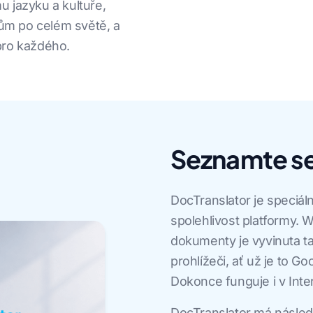
 jazyku a kultuře,
čům po celém světě, a
 pro každého.
Seznamte se
DocTranslator je speciáln
spolehlivost platformy. W
dokumenty je vyvinuta t
prohlížeči, ať už je to G
Dokonce funguje i v Inte
DocTranslator má následu