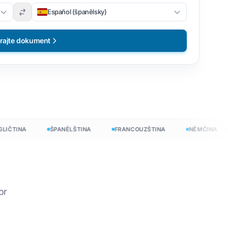
Español (španělsky)
rajte dokument
ČTINA
ŠPANĚLŠTINA
FRANCOUZŠTINA
NĚMČINA
darma
or