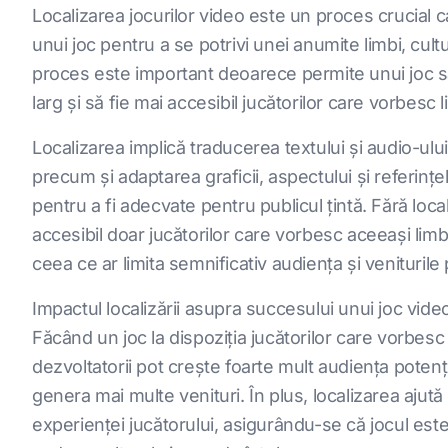
Localizarea jocurilor video este un proces crucial 
unui joc pentru a se potrivi unei anumite limbi, cultur
proces este important deoarece permite unui joc să
larg și să fie mai accesibil jucătorilor care vorbesc li
Localizarea implică traducerea textului și audio-ului 
precum și adaptarea graficii, aspectului și referințel
pentru a fi adecvate pentru publicul țintă. Fără locali
accesibil doar jucătorilor care vorbesc aceeași limbă
ceea ce ar limita semnificativ audiența și veniturile 
Impactul localizării asupra succesului unui joc vide
Făcând un joc la dispoziția jucătorilor care vorbesc l
dezvoltatorii pot crește foarte mult audiența potenția
genera mai multe venituri. În plus, localizarea ajută
experienței jucătorului, asigurându-se că jocul est