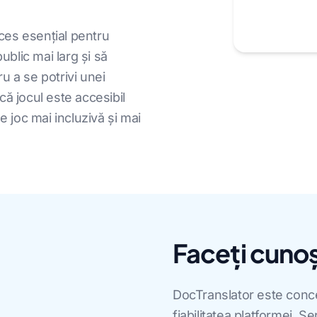
oces esențial pentru
ublic mai larg și să
u a se potrivi unei
 că jocul este accesibil
e joc mai incluzivă și mai
Faceți cunoș
DocTranslator este concep
fiabilitatea platformei. 