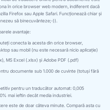
iona în orice browser web modern, indiferent dacă
lla Firefox sau Apple Safari. Funcționează chiar și
mnezeu să binecuvânteze;-)).
arele avantaje:
uteți conecta la acesta din orice browser,
sktop sau mobil (nu este necesară nicio aplicație)
, MS Excel (.xlsx) și Adobe PDF (.pdf)
pentru documente sub 1.000 de cuvinte (totuși fără
titiv pentru un traducător automat: 0,005
% mai ieftin decât media industriei.
cere este de doar câteva minute. Compară asta cu