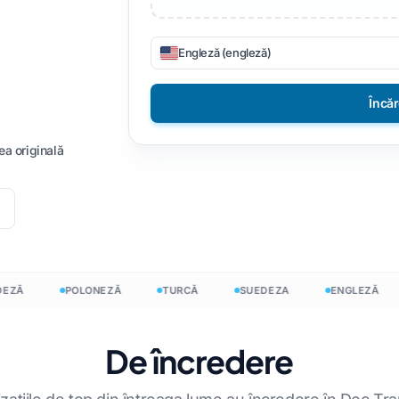
ișiere CSV
DOCX în TXT
Vietnamez
Filipineză
Engleză (engleză)
 JSON
EPUB către PDF
Italiană
Finlandeză
r HTML
Lustrui
Bulgară
Încă
uvinte InDesign
Ucrainean
Maghiară
ea originală
or de cuvinte
Latin
Zulu
ișiere Excel
Ceh
Yoruba
uvinte
Irlandez
Toate cele 120+ limbi
t
Hmong
Ă
POLONEZĂ
TURCĂ
SUEDEZA
ENGLEZĂ
Începe liber
Încep
De încredere