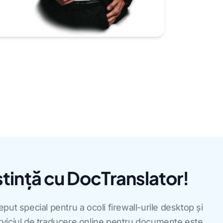
tință cu DocTranslator!
ut special pentru a ocoli firewall-urile desktop și
Serviciul de traducere online pentru documente este