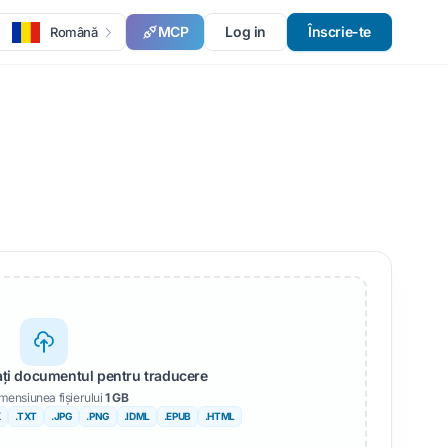
MCP
Log in
Înscrie-te
Română
sați documentul pentru traducere
mensiunea fișierului
1 GB
X
.TXT
.JPG
.PNG
.IDML
.EPUB
.HTML