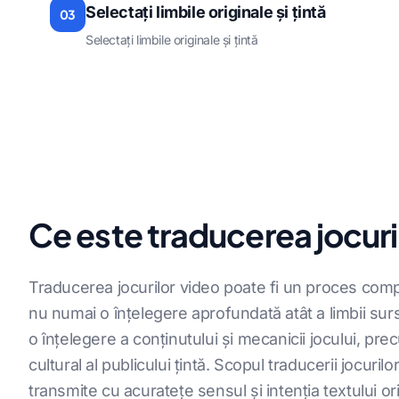
Selectați limbile originale și țintă
03
Selectați limbile originale și țintă
Ce este traducerea jocuri
Traducerea jocurilor video poate fi un proces com
nu numai o înțelegere aprofundată atât a limbii sursă, 
o înțelegere a conținutului și mecanicii jocului, pre
cultural al publicului țintă. Scopul traducerii jocuril
transmite cu acuratețe sensul și intenția textului o