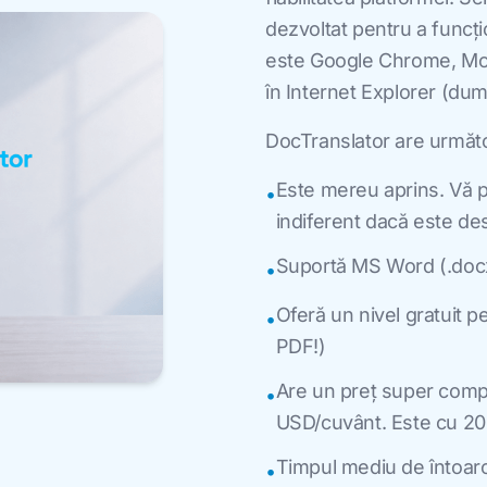
dezvoltat pentru a funcț
este Google Chrome, Mozi
în Internet Explorer (du
DocTranslator are următo
Este mereu aprins. Vă p
•
indiferent dacă este de
Suportă MS Word (.docx)
•
Oferă un nivel gratuit 
•
PDF!)
Are un preț super compe
•
USD/cuvânt. Este cu 200
Timpul mediu de întoar
•