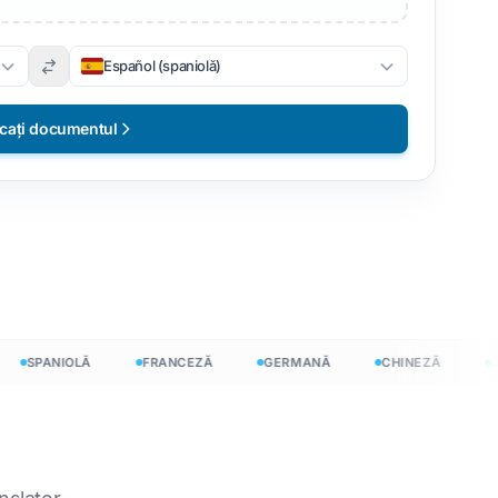
Español (spaniolă)
rcați documentul
 →
SPANIOLĂ
FRANCEZĂ
GERMANĂ
CHINEZĂ
JAP
e liber