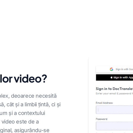
lor video?
plex, deoarece necesită
cât și a limbii țintă, ci și
cum și a contextului
or video este de a
riginal, asigurându-se