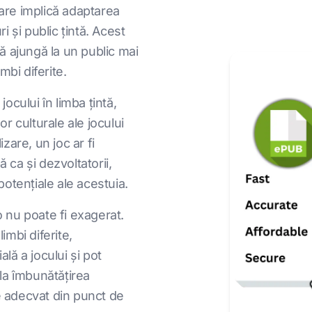
care implică adaptarea
i și public țintă. Acest
 ajungă la un public mai
mbi diferite.
jocului în limba țintă,
or culturale ale jocului
zare, un joc ar fi
 ca și dezvoltatorii,
potențiale ale acestuia.
o nu poate fi exagerat.
imbi diferite,
lă a jocului și pot
 la îmbunătățirea
e adecvat din punct de