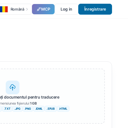
MCP
Log in
Înregistrare
Română
sați documentul pentru traducere
mensiunea fișierului
1 GB
.TXT
.JPG
.PNG
.IDML
. EPUB
.HTML