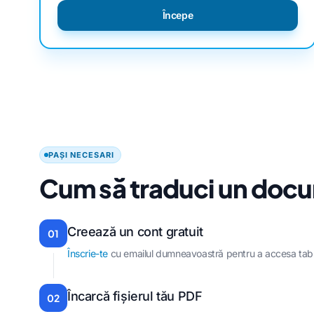
Începe
PAȘI NECESARI
Cum să traduci un docu
Creează un cont gratuit
01
Înscrie-te
cu emailul dumneavoastră pentru a accesa tabl
Încarcă fișierul tău PDF
02