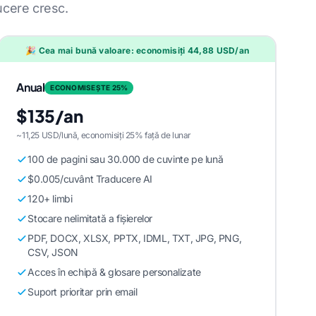
ucere cresc.
🎉 Cea mai bună valoare: economisiți 44,88 USD/an
Anual
ECONOMISEȘTE 25%
$135/an
~11,25 USD/lună, economisiți 25% față de lunar
100 de pagini sau 30.000 de cuvinte pe lună
$0.005/cuvânt Traducere AI
120+ limbi
Stocare nelimitată a fișierelor
PDF, DOCX, XLSX, PPTX, IDML, TXT, JPG, PNG,
CSV, JSON
Acces în echipă & glosare personalizate
Suport prioritar prin email