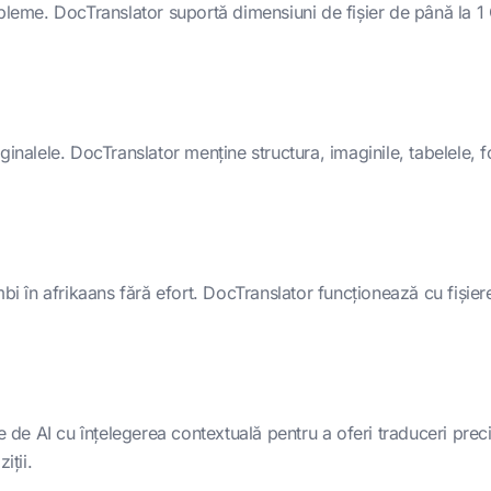
bleme. DocTranslator suportă dimensiuni de fișier de până la 1
nalele. DocTranslator menține structura, imaginile, tabelele, fon
bi în afrikaans fără efort. DocTranslator funcționează cu fișiere
 AI cu înțelegerea contextuală pentru a oferi traduceri precise
iții.