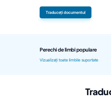
Traduceți documentul
Perechi de limbi populare
Vizualizați toate limbile suportate
Traduc