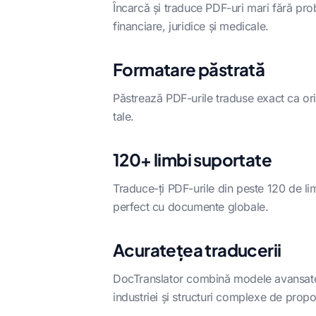
Încarcă și traduce PDF-uri mari fără pro
financiare, juridice și medicale.
Formatare păstrată
Păstrează PDF-urile traduse exact ca origi
tale.
120+ limbi suportate
Traduce-ți PDF-urile din peste 120 de lim
perfect cu documente globale.
Acuratețea traducerii
DocTranslator combină modele avansate de
industriei și structuri complexe de propoz