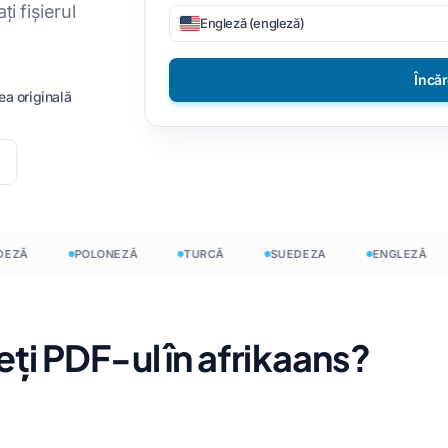
i fișierul
Engleză (engleză)
șiere CSV
DOCX în TXT
Vietnameză
Filipineză
JSON
EPUB în PDF
Italiană
Finlandeză
Încă
ea originală
 HTML
Poloneză
Bulgară
vinte InDesign
Ucraineană
Maghiară
r de cuvinte
Latină
Zulu
șiere Excel
Cehă
Yoruba
Ă
POLONEZĂ
TURCĂ
SUEDEZA
ENGLEZĂ
vinte
Irlandeză
Toate cele peste 120 d
→
Hmong
eți PDF-ul în afrikaans?
Începe gratuit
Începe g