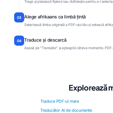
Trage și plasează fișierul sau răsfoiește pentru a-l selecta
Alege afrikaans ca limbă țintă
03
Selectează limba originală a PDF-ului tău și setează afrik
Traduce și descarcă
04
Apasă pe "Translate" și așteaptă câteva momente. PDF-ul 
Explorează m
Traduce PDF-ul mare
Traducător AI de documente