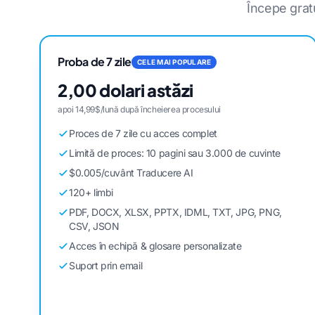
Începe grat
Proba de 7 zile
CELE MAI POPULARE
2,00 dolari astăzi
apoi 14,99$/lună după încheierea procesului
Proces de 7 zile cu acces complet
Limită de proces: 10 pagini sau 3.000 de cuvinte
$0.005/cuvânt Traducere AI
120+ limbi
PDF, DOCX, XLSX, PPTX, IDML, TXT, JPG, PNG,
CSV, JSON
Acces în echipă & glosare personalizate
Suport prin email