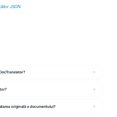
cător JSON
 DocTranslator?
tor?
atarea originală a documentului?