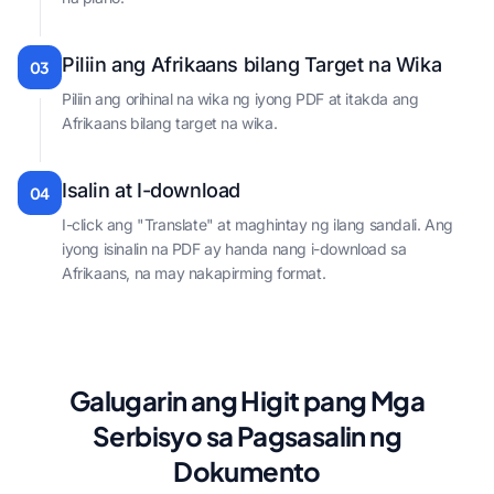
Piliin ang Afrikaans bilang Target na Wika
03
Piliin ang orihinal na wika ng iyong PDF at itakda ang
Afrikaans bilang target na wika.
Isalin at I-download
04
I-click ang "Translate" at maghintay ng ilang sandali. Ang
iyong isinalin na PDF ay handa nang i-download sa
Afrikaans, na may nakapirming format.
Galugarin ang Higit pang Mga
Serbisyo sa Pagsasalin ng
Dokumento