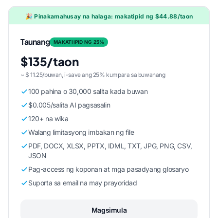
🎉 Pinakamahusay na halaga: makatipid ng $44.88/taon
Taunang
MAKATIIPID NG 25%
$135/taon
~ $ 11.25/buwan, i-save ang 25% kumpara sa buwanang
100 pahina o 30,000 salita kada buwan
$0.005/salita AI pagsasalin
120+ na wika
Walang limitasyong imbakan ng file
PDF, DOCX, XLSX, PPTX, IDML, TXT, JPG, PNG, CSV,
JSON
Pag-access ng koponan at mga pasadyang glosaryo
Suporta sa email na may prayoridad
Magsimula