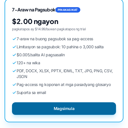
7-Araw na Pagsubok
PINAKASIKAT
$2.00 ngayon
pagkatapos ay $14.99/buwan pagkatapos ng trial
7-araw na buong pagsubok sa pag-access
Limitasyon sa pagsubok: 10 pahina o 3,000 salita
$0.005/salita AI pagsasalin
120+ na wika
PDF, DOCX, XLSX, PPTX, IDML, TXT, JPG, PNG, CSV,
JSON
Pag-access ng koponan at mga pasadyang glosaryo
Suporta sa email
Magsimula