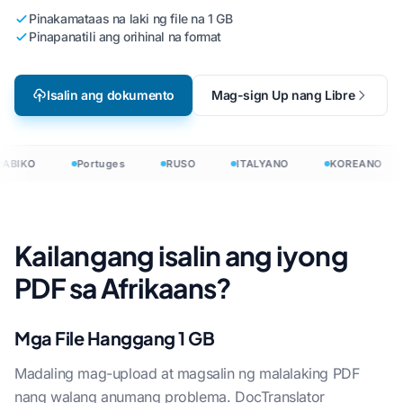
Pinakamataas na laki ng file na 1 GB
Pinapanatili ang orihinal na format
Isalin ang dokumento
Mag-sign Up nang Libre
ABIKO
Portuges
RUSO
ITALYANO
KOREANO
Kailangang isalin ang iyong
PDF sa Afrikaans?
Mga File Hanggang 1 GB
Madaling mag-upload at magsalin ng malalaking PDF
nang walang anumang problema. DocTranslator