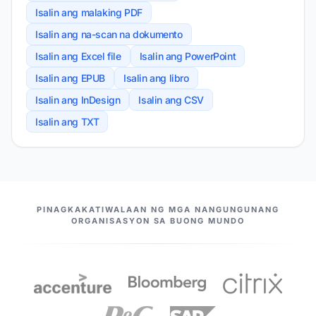
Isalin ang malaking PDF
Isalin ang na-scan na dokumento
Isalin ang Excel file
Isalin ang PowerPoint
Isalin ang EPUB
Isalin ang libro
Isalin ang InDesign
Isalin ang CSV
Isalin ang TXT
ANG AMING MGA KASOSYO
PINAGKAKATIWALAAN NG MGA NANGUNGUNANG
ORGANISASYON SA BUONG MUNDO