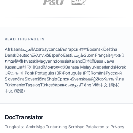
READ THIS PAGE IN
Afrikaans
العربية
Azərbaycanca
Български
বাংলা
Bosanski
Čeština
Dansk
Deutsch
Ελληνικά
Español
Eesti
فارسی
Suomi
Français
ગુજરાતી
עברית
हिन्दी
Hrvatski
Magyar
Indonesia
Italiano
日本語
Basa Jawa
Қазақша
한국어
Kurdî
Монгол
मराठी
Bahasa Melayu
Nederlands
Norsk
ଓଡିଆ
ਪੰਜਾਬੀ
Polski
Português (BR)
Português (PT)
Română
Русский
Slovenčina
Slovenščina
Shqip
Српски
Svenska
தமிழ்
తెలుగు
ภาษาไทย
Türkmenler
Tagalog
Türkçe
Українська
اردو
Tiếng Việt
中文 (简体)
中文 (繁體)
DocTranslator
Tungkol sa Amin
·
Mga Tuntunin ng Serbisyo
·
Patakaran sa Privacy