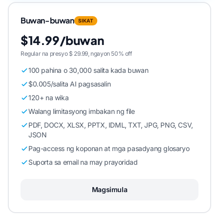
Buwan-buwan
SIKAT
$14.99/buwan
Regular na presyo $ 29.99, ngayon 50% off
100 pahina o 30,000 salita kada buwan
$0.005/salita AI pagsasalin
120+ na wika
Walang limitasyong imbakan ng file
PDF, DOCX, XLSX, PPTX, IDML, TXT, JPG, PNG, CSV,
JSON
Pag-access ng koponan at mga pasadyang glosaryo
Suporta sa email na may prayoridad
Magsimula