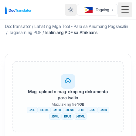
Tagalog
I-to
DocTranslator
/
Lahat ng Mga Tool - Para sa Anumang Pagsasalin
/
Tagasalin ng PDF
/
Isalin ang PDF sa Afrikaans
Mag-upload o mag-drop ng dokumento
para isalin
Max. laki ng file
1 GB
.PDF
.DOCX
.PPTX
.XLSX
.TXT
.JPG
.PNG
.IDML
.EPUB
.HTML