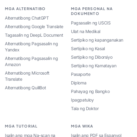
MGA ALTERNATIBO
MGA PERSONAL NA
DOKUMENTO
Alternatibong ChatGPT
Pagsasalin ng USCIS
Alternatibong Google Translate
Ulat na Medikal
Tagasalin ng DeepL Document
Sertipiko ng kapanganakan
Alternatibong Pagsasalin ng
Sertipiko ng Kasal
Yandex
Sertipiko ng Diborsiyo
Alternatibong Pagsasalin ng
Amazon
Sertipiko ng Kamatayan
Alternatibong Microsoft
Pasaporte
Translate
Diploma
Alternatibong QuillBot
Pahayag ng Bangko
Ipagpatuloy
Tala ng Doktor
MGA TUTORIAL
MGA WIKA
Isalin ang mga Na-scan na
Isalin ang PDF sa Espanyol