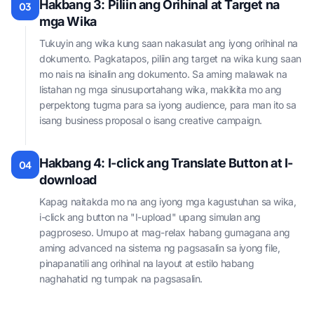
Hakbang 3: Piliin ang Orihinal at Target na
03
mga Wika
Tukuyin ang wika kung saan nakasulat ang iyong orihinal na
dokumento. Pagkatapos, piliin ang target na wika kung saan
mo nais na isinalin ang dokumento. Sa aming malawak na
listahan ng mga sinusuportahang wika, makikita mo ang
perpektong tugma para sa iyong audience, para man ito sa
isang business proposal o isang creative campaign.
Hakbang 4: I-click ang Translate Button at I-
04
download
Kapag naitakda mo na ang iyong mga kagustuhan sa wika,
i-click ang button na "I-upload" upang simulan ang
pagproseso. Umupo at mag-relax habang gumagana ang
aming advanced na sistema ng pagsasalin sa iyong file,
pinapanatili ang orihinal na layout at estilo habang
naghahatid ng tumpak na pagsasalin.