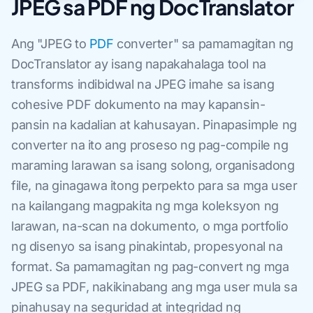
JPEG sa PDF ng DocTranslator
Ang "JPEG to
PDF
converter" sa pamamagitan ng
DocTranslator ay isang napakahalaga tool na
transforms indibidwal na JPEG imahe sa isang
cohesive PDF dokumento na may kapansin-
pansin na kadalian at kahusayan. Pinapasimple ng
converter na ito ang proseso ng pag-compile ng
maraming larawan sa isang solong, organisadong
file, na ginagawa itong perpekto para sa mga user
na kailangang magpakita ng mga koleksyon ng
larawan, na-scan na dokumento, o mga portfolio
ng disenyo sa isang pinakintab, propesyonal na
format. Sa pamamagitan ng pag-convert ng mga
JPEG sa PDF, nakikinabang ang mga user mula sa
pinahusay na seguridad at integridad ng