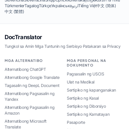
Türkmenler
Tagalog
Türkçe
Українська
اردو
Tiếng Việt
中文 (简体)
中文 (繁體)
DocTranslator
Tungkol sa Amin
·
Mga Tuntunin ng Serbisyo
·
Patakaran sa Privacy
MGA ALTERNATIBO
MGA PERSONAL NA
DOKUMENTO
Alternatibong ChatGPT
Pagsasalin ng USCIS
Alternatibong Google Translate
Ulat na Medikal
Tagasalin ng DeepL Document
Sertipiko ng kapanganakan
Alternatibong Pagsasalin ng
Sertipiko ng Kasal
Yandex
Sertipiko ng Diborsiyo
Alternatibong Pagsasalin ng
Amazon
Sertipiko ng Kamatayan
Alternatibong Microsoft
Pasaporte
Translate