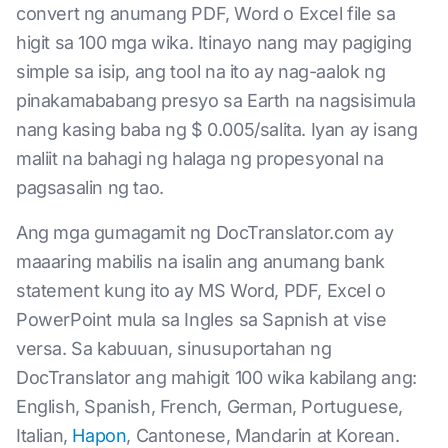
convert ng anumang PDF, Word o Excel file sa
higit sa 100 mga wika. Itinayo nang may pagiging
simple sa isip, ang tool na ito ay nag-aalok ng
pinakamababang presyo sa Earth na nagsisimula
nang kasing baba ng $ 0.005/salita. Iyan ay isang
maliit na bahagi ng halaga ng propesyonal na
pagsasalin ng tao.
Ang mga gumagamit ng DocTranslator.com ay
maaaring mabilis na isalin ang anumang bank
statement kung ito ay MS Word, PDF, Excel o
PowerPoint mula sa Ingles sa Sapnish at vise
versa. Sa kabuuan, sinusuportahan ng
DocTranslator ang mahigit 100 wika kabilang ang:
English, Spanish, French, German, Portuguese,
Italian,
Hapon
, Cantonese, Mandarin at Korean.