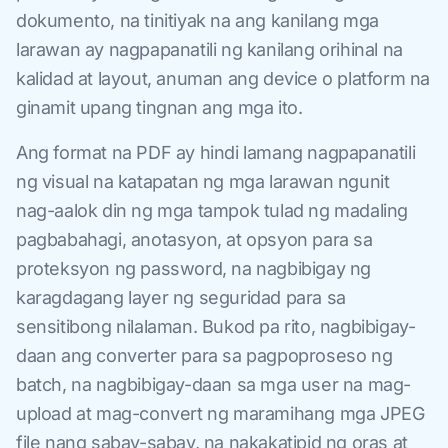
dokumento, na tinitiyak na ang kanilang mga
larawan ay nagpapanatili ng kanilang orihinal na
kalidad at layout, anuman ang device o platform na
ginamit upang tingnan ang mga ito.
Ang format na PDF ay hindi lamang nagpapanatili
ng visual na katapatan ng mga larawan ngunit
nag-aalok din ng mga tampok tulad ng madaling
pagbabahagi, anotasyon, at opsyon para sa
proteksyon ng password, na nagbibigay ng
karagdagang layer ng seguridad para sa
sensitibong nilalaman. Bukod pa rito, nagbibigay-
daan ang converter para sa pagpoproseso ng
batch, na nagbibigay-daan sa mga user na mag-
upload at mag-convert ng maramihang mga JPEG
file nang sabay-sabay, na nakakatipid ng oras at