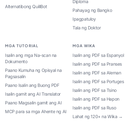
Diploma
Alternatibong QuillBot
Pahayag ng Bangko
Ipagpatuloy
Tala ng Doktor
MGA TUTORIAL
MGA WIKA
Isalin ang mga Na-scan na
Isalin ang PDF sa Espanyol
Dokumento
Isalin ang PDF sa Pranses
Paano Kumuha ng Opisyal na
Isalin ang PDF sa Aleman
Pagsasalin
Isalin ang PDF sa Portuges
Paano Isalin ang Buong PDF
Isalin ang PDF sa Tsino
Isalin gamit ang AI Translator
Isalin ang PDF sa Hapon
Paano Magsalin gamit ang AI
Isalin ang PDF sa Ruso
MCP para sa mga Ahente ng AI
Lahat ng 120+ na Wika →