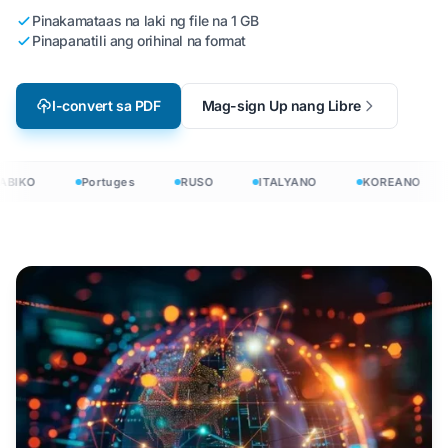
Pinakamataas na laki ng file na 1 GB
Pinapanatili ang orihinal na format
I-convert sa PDF
Mag-sign Up nang Libre
BIKO
Portuges
RUSO
ITALYANO
KOREANO