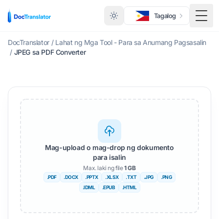
Tagalog
I-to
DocTranslator
/
Lahat ng Mga Tool - Para sa Anumang Pagsasalin
/
JPEG sa PDF Converter
Mag-upload o mag-drop ng dokumento
para isalin
Max. laki ng file
1 GB
.PDF
.DOCX
.PPTX
.XLSX
.TXT
.JPG
.PNG
.IDML
.EPUB
.HTML