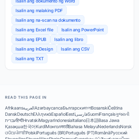
Isalin ang dokumento ng Word
Isalin ang malaking PDF
Isalin ang na-scan na dokumento
Isalin ang Excel file
Isalin ang PowerPoint
Isalin ang EPUB
Isalin ang libro
Isalin ang InDesign
Isalin ang CSV
Isalin ang TXT
READ THIS PAGE IN
Afrikaans
العربية
Azərbaycanca
Български
বাংলা
Bosanski
Čeština
Dansk
Deutsch
Ελληνικά
Español
Eesti
فارسی
Suomi
Français
ગુજરાતી
עברית
हिन्दी
Hrvatski
Magyar
Indonesia
Italiano
日本語
Basa Jawa
Қазақша
한국어
Kurdî
Монгол
मराठी
Bahasa Melayu
Nederlands
Norsk
ଓଡିଆ
ਪੰਜਾਬੀ
Polski
Português (BR)
Português (PT)
Română
Русский
Slovenčina
Slovenščina
Shqip
Српски
Svenska
தமிழ்
తెలుగు
ภาษาไทย