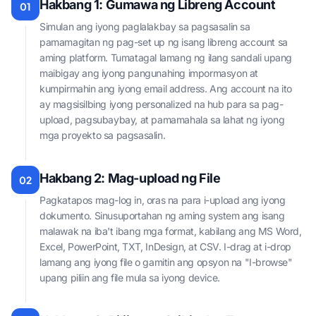
Hakbang 1: Gumawa ng Libreng Account
01
Simulan ang iyong paglalakbay sa pagsasalin sa
pamamagitan ng pag-set up ng isang libreng account sa
aming platform. Tumatagal lamang ng ilang sandali upang
maibigay ang iyong pangunahing impormasyon at
kumpirmahin ang iyong email address. Ang account na ito
ay magsisilbing iyong personalized na hub para sa pag-
upload, pagsubaybay, at pamamahala sa lahat ng iyong
mga proyekto sa pagsasalin.
Hakbang 2: Mag-upload ng File
02
Pagkatapos mag-log in, oras na para i-upload ang iyong
dokumento. Sinusuportahan ng aming system ang isang
malawak na iba't ibang mga format, kabilang ang MS Word,
Excel, PowerPoint, TXT, InDesign, at CSV. I-drag at i-drop
lamang ang iyong file o gamitin ang opsyon na "I-browse"
upang piliin ang file mula sa iyong device.