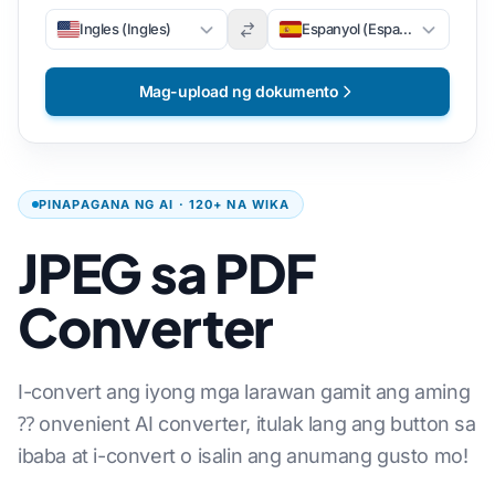
Ingles (Ingles)
Espanyol (Espanyol)
Mag-upload ng dokumento
PINAPAGANA NG AI · 120+ NA WIKA
JPEG sa PDF
Converter
I-convert ang iyong mga larawan gamit ang aming
⁇ onvenient AI converter, itulak lang ang button sa
ibaba at i-convert o isalin ang anumang gusto mo!