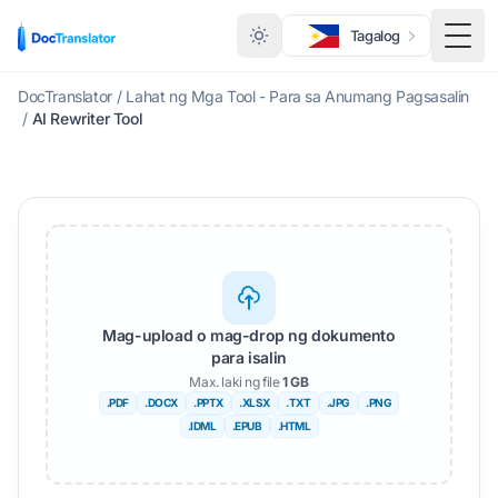
Tagalog
I-to
DocTranslator
/
Lahat ng Mga Tool - Para sa Anumang Pagsasalin
/
AI Rewriter Tool
Mag-upload o mag-drop ng dokumento
para isalin
Max. laki ng file
1 GB
.PDF
.DOCX
.PPTX
.XLSX
.TXT
.JPG
.PNG
.IDML
.EPUB
.HTML