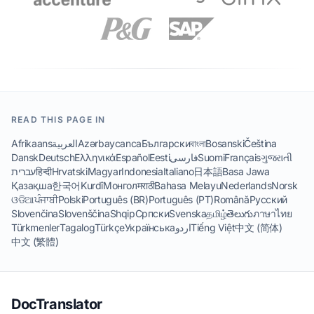
READ THIS PAGE IN
Afrikaans
العربية
Azərbaycanca
Български
বাংলা
Bosanski
Čeština
Dansk
Deutsch
Ελληνικά
Español
Eesti
فارسی
Suomi
Français
ગુજરાતી
עברית
हिन्दी
Hrvatski
Magyar
Indonesia
Italiano
日本語
Basa Jawa
Қазақша
한국어
Kurdî
Монгол
मराठी
Bahasa Melayu
Nederlands
Norsk
ଓଡିଆ
ਪੰਜਾਬੀ
Polski
Português (BR)
Português (PT)
Română
Русский
Slovenčina
Slovenščina
Shqip
Српски
Svenska
தமிழ்
తెలుగు
ภาษาไทย
Türkmenler
Tagalog
Türkçe
Українська
اردو
Tiếng Việt
中文 (简体)
中文 (繁體)
DocTranslator