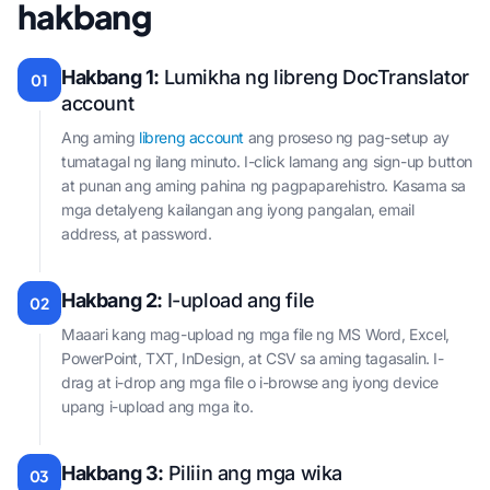
hakbang
Hakbang 1:
Lumikha ng libreng DocTranslator
01
account
Ang aming
libreng account
ang proseso ng pag-setup ay
tumatagal ng ilang minuto. I-click lamang ang sign-up button
at punan ang aming pahina ng pagpaparehistro. Kasama sa
mga detalyeng kailangan ang iyong pangalan, email
address, at password.
Hakbang 2:
I-upload ang file
02
Maaari kang mag-upload ng mga file ng MS Word, Excel,
PowerPoint, TXT, InDesign, at CSV sa aming tagasalin. I-
drag at i-drop ang mga file o i-browse ang iyong device
upang i-upload ang mga ito.
Hakbang 3:
Piliin ang mga wika
03