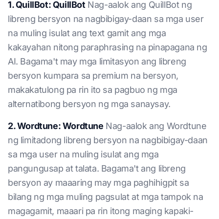
1. QuillBot: QuillBot
Nag-aalok ang QuillBot ng
libreng bersyon na nagbibigay-daan sa mga user
na muling isulat ang text gamit ang mga
kakayahan nitong paraphrasing na pinapagana ng
AI. Bagama't may mga limitasyon ang libreng
bersyon kumpara sa premium na bersyon,
makakatulong pa rin ito sa pagbuo ng mga
alternatibong bersyon ng mga sanaysay.
2. Wordtune: Wordtune
Nag-aalok ang Wordtune
ng limitadong libreng bersyon na nagbibigay-daan
sa mga user na muling isulat ang mga
pangungusap at talata. Bagama't ang libreng
bersyon ay maaaring may mga paghihigpit sa
bilang ng mga muling pagsulat at mga tampok na
magagamit, maaari pa rin itong maging kapaki-