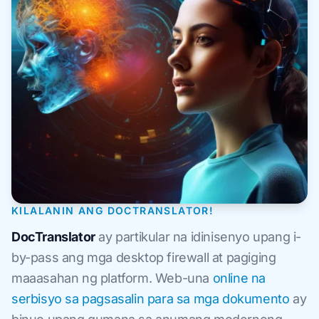
KILALANIN ANG DOCTRANSLATOR!
DocTranslator
ay partikular na idinisenyo upang i-
by-pass ang mga desktop firewall at pagiging
maaasahan ng platform. Web-una
online na
serbisyo sa pagsasalin para sa mga dokumento
ay