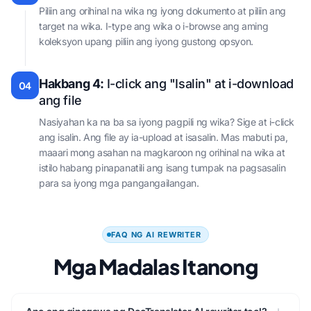
Piliin ang orihinal na wika ng iyong dokumento at piliin ang
target na wika. I-type ang wika o i-browse ang aming
koleksyon upang piliin ang iyong gustong opsyon.
Hakbang 4:
I-click ang "Isalin" at i-download
04
ang file
Nasiyahan ka na ba sa iyong pagpili ng wika? Sige at i-click
ang isalin. Ang file ay ia-upload at isasalin. Mas mabuti pa,
maaari mong asahan na magkaroon ng orihinal na wika at
istilo habang pinapanatili ang isang tumpak na pagsasalin
para sa iyong mga pangangailangan.
FAQ NG AI REWRITER
Mga Madalas Itanong