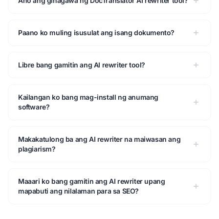
Ano ang ginagawa ng DocTranslator AI rewriter tool?
Paano ko muling isusulat ang isang dokumento?
Libre bang gamitin ang AI rewriter tool?
Kailangan ko bang mag-install ng anumang
software?
Makakatulong ba ang AI rewriter na maiwasan ang
plagiarism?
Maaari ko bang gamitin ang AI rewriter upang
mapabuti ang nilalaman para sa SEO?