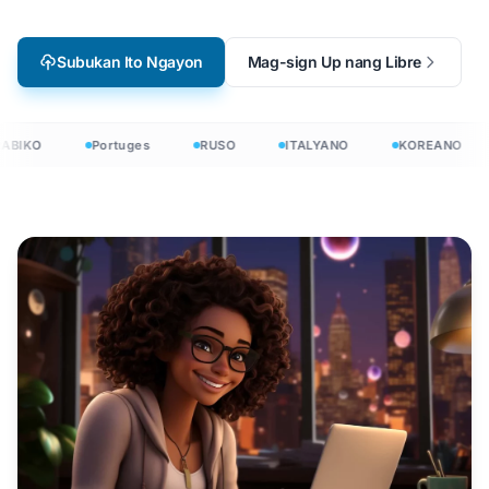
Subukan Ito Ngayon
Mag-sign Up nang Libre
ABIKO
Portuges
RUSO
ITALYANO
KOREANO