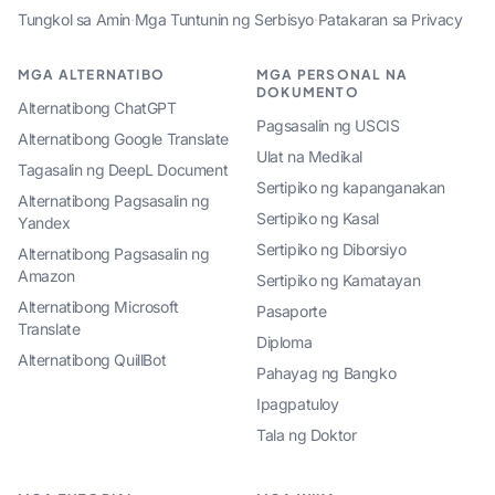
Tungkol sa Amin
·
Mga Tuntunin ng Serbisyo
·
Patakaran sa Privacy
MGA ALTERNATIBO
MGA PERSONAL NA
DOKUMENTO
Alternatibong ChatGPT
Pagsasalin ng USCIS
Alternatibong Google Translate
Ulat na Medikal
Tagasalin ng DeepL Document
Sertipiko ng kapanganakan
Alternatibong Pagsasalin ng
Sertipiko ng Kasal
Yandex
Sertipiko ng Diborsiyo
Alternatibong Pagsasalin ng
Amazon
Sertipiko ng Kamatayan
Alternatibong Microsoft
Pasaporte
Translate
Diploma
Alternatibong QuillBot
Pahayag ng Bangko
Ipagpatuloy
Tala ng Doktor