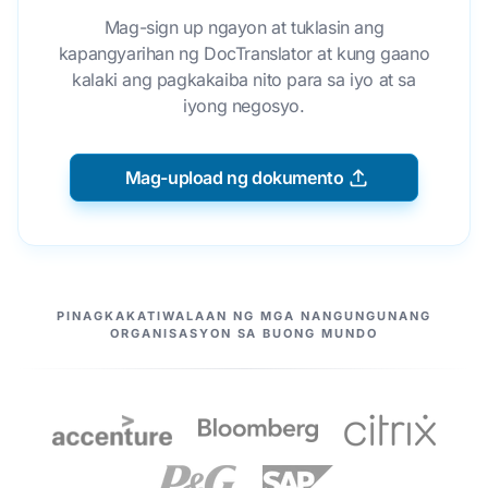
Mag-sign up ngayon at tuklasin ang
kapangyarihan ng DocTranslator at kung gaano
kalaki ang pagkakaiba nito para sa iyo at sa
iyong negosyo.
Mag-upload ng dokumento
ANG AMING MGA KASOSYO
PINAGKAKATIWALAAN NG MGA NANGUNGUNANG
ORGANISASYON SA BUONG MUNDO