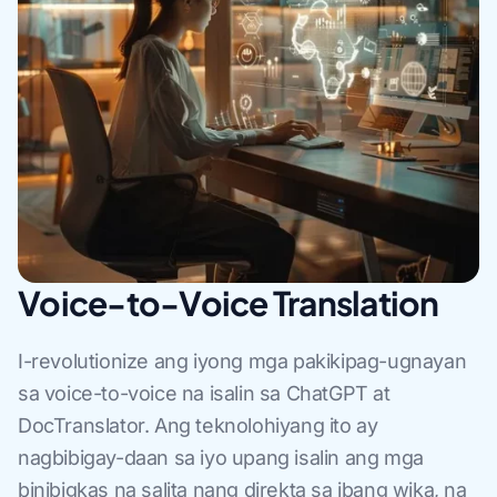
Voice-to-Voice Translation
I-revolutionize ang iyong mga pakikipag-ugnayan
sa voice-to-voice na isalin sa ChatGPT at
DocTranslator. Ang teknolohiyang ito ay
nagbibigay-daan sa iyo upang isalin ang mga
binibigkas na salita nang direkta sa ibang wika, na