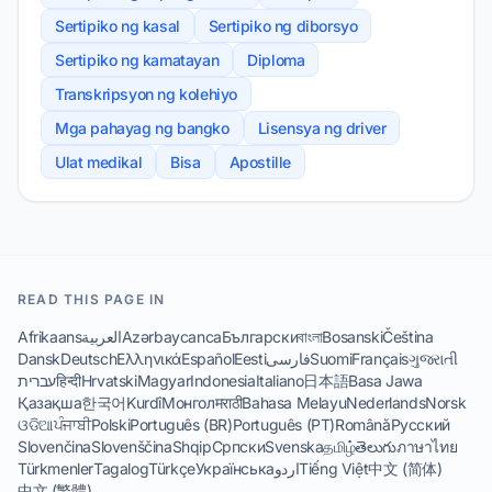
Sertipiko ng kasal
Sertipiko ng diborsyo
Sertipiko ng kamatayan
Diploma
Transkripsyon ng kolehiyo
Mga pahayag ng bangko
Lisensya ng driver
Ulat medikal
Bisa
Apostille
READ THIS PAGE IN
Afrikaans
العربية
Azərbaycanca
Български
বাংলা
Bosanski
Čeština
Dansk
Deutsch
Ελληνικά
Español
Eesti
فارسی
Suomi
Français
ગુજરાતી
עברית
हिन्दी
Hrvatski
Magyar
Indonesia
Italiano
日本語
Basa Jawa
Қазақша
한국어
Kurdî
Монгол
मराठी
Bahasa Melayu
Nederlands
Norsk
ଓଡିଆ
ਪੰਜਾਬੀ
Polski
Português (BR)
Português (PT)
Română
Русский
Slovenčina
Slovenščina
Shqip
Српски
Svenska
தமிழ்
తెలుగు
ภาษาไทย
Türkmenler
Tagalog
Türkçe
Українська
اردو
Tiếng Việt
中文 (简体)
中文 (繁體)