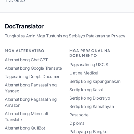
DocTranslator
Tungkol sa Amin
·
Mga Tuntunin ng Serbisyo
·
Patakaran sa Privacy
MGA ALTERNATIBO
MGA PERSONAL NA
DOKUMENTO
Alternatibong ChatGPT
Pagsasalin ng USCIS
Alternatibong Google Translate
Ulat na Medikal
Tagasalin ng DeepL Document
Sertipiko ng kapanganakan
Alternatibong Pagsasalin ng
Sertipiko ng Kasal
Yandex
Sertipiko ng Diborsiyo
Alternatibong Pagsasalin ng
Amazon
Sertipiko ng Kamatayan
Alternatibong Microsoft
Pasaporte
Translate
Diploma
Alternatibong QuillBot
Pahayag ng Bangko