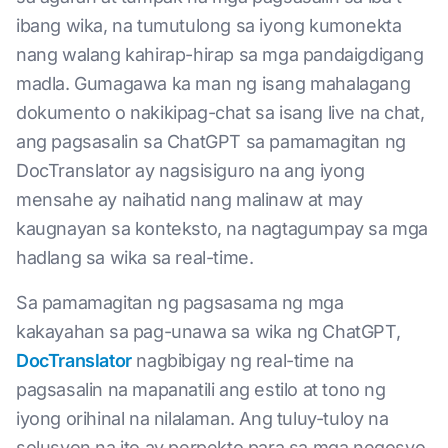
ibang wika, na tumutulong sa iyong kumonekta
nang walang kahirap-hirap sa mga pandaigdigang
madla. Gumagawa ka man ng isang mahalagang
dokumento o nakikipag-chat sa isang live na chat,
ang pagsasalin sa ChatGPT sa pamamagitan ng
DocTranslator ay nagsisiguro na ang iyong
mensahe ay naihatid nang malinaw at may
kaugnayan sa konteksto, na nagtagumpay sa mga
hadlang sa wika sa real-time.
Sa pamamagitan ng pagsasama ng mga
kakayahan sa pag-unawa sa wika ng ChatGPT,
DocTranslator
nagbibigay ng real-time na
pagsasalin na mapanatili ang estilo at tono ng
iyong orihinal na nilalaman. Ang tuluy-tuloy na
solusyon na ito ay perpekto para sa mga negosyo,