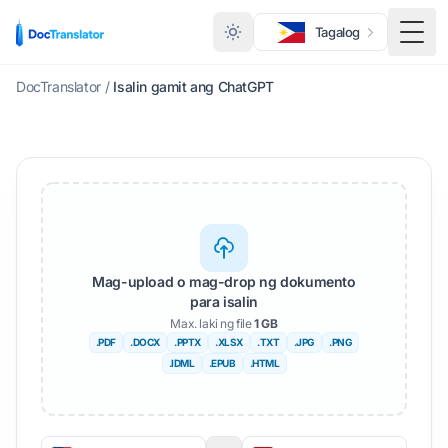
Tagalog
I-to
DocTranslator
/
Isalin gamit ang ChatGPT
Mag-upload o mag-drop ng dokumento
para isalin
Max. laki ng file
1 GB
.PDF
.DOCX
.PPTX
.XLSX
.TXT
.JPG
.PNG
.IDML
.EPUB
.HTML