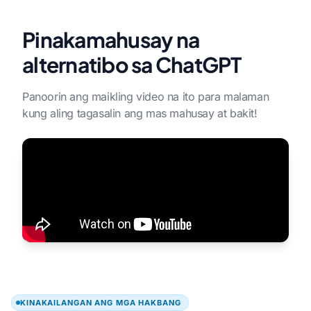
Pinakamahusay na
alternatibo sa ChatGPT
Panoorin ang maikling video na ito para malaman
kung aling tagasalin ang mas mahusay at bakit!
KINAKAILANGAN ANG MGA HAKBANG