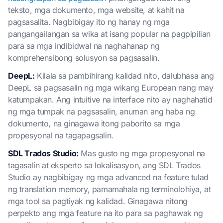
teksto, mga dokumento, mga website, at kahit na
pagsasalita. Nagbibigay ito ng hanay ng mga
pangangailangan sa wika at isang popular na pagpipilian
para sa mga indibidwal na naghahanap ng
komprehensibong solusyon sa pagsasalin.
DeepL:
Kilala sa pambihirang kalidad nito, dalubhasa ang
DeepL sa pagsasalin ng mga wikang European nang may
katumpakan. Ang intuitive na interface nito ay naghahatid
ng mga tumpak na pagsasalin, anuman ang haba ng
dokumento, na ginagawa itong paborito sa mga
propesyonal na tagapagsalin.
SDL Trados Studio:
Mas gusto ng mga propesyonal na
tagasalin at eksperto sa lokalisasyon, ang SDL Trados
Studio ay nagbibigay ng mga advanced na feature tulad
ng translation memory, pamamahala ng terminolohiya, at
mga tool sa pagtiyak ng kalidad. Ginagawa nitong
perpekto ang mga feature na ito para sa paghawak ng