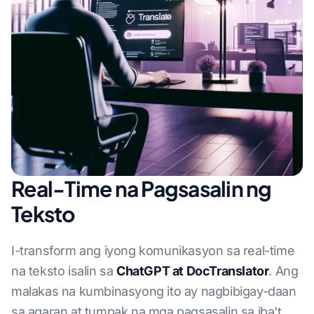
Real-Time na Pagsasalin ng
Teksto
I-transform ang iyong komunikasyon sa real-time
na teksto isalin sa
ChatGPT at DocTranslator
. Ang
malakas na kumbinasyong ito ay nagbibigay-daan
sa agaran at tumpak na mga pagsasalin sa iba't