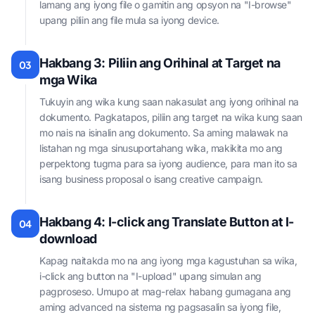
lamang ang iyong file o gamitin ang opsyon na "I-browse"
upang piliin ang file mula sa iyong device.
Hakbang 3: Piliin ang Orihinal at Target na
03
mga Wika
Tukuyin ang wika kung saan nakasulat ang iyong orihinal na
dokumento. Pagkatapos, piliin ang target na wika kung saan
mo nais na isinalin ang dokumento. Sa aming malawak na
listahan ng mga sinusuportahang wika, makikita mo ang
perpektong tugma para sa iyong audience, para man ito sa
isang business proposal o isang creative campaign.
Hakbang 4: I-click ang Translate Button at I-
04
download
Kapag naitakda mo na ang iyong mga kagustuhan sa wika,
i-click ang button na "I-upload" upang simulan ang
pagproseso. Umupo at mag-relax habang gumagana ang
aming advanced na sistema ng pagsasalin sa iyong file,