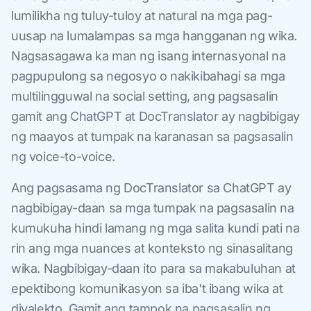
lumilikha ng tuluy-tuloy at natural na mga pag-
uusap na lumalampas sa mga hangganan ng wika.
Nagsasagawa ka man ng isang internasyonal na
pagpupulong sa negosyo o nakikibahagi sa mga
multilingguwal na social setting, ang pagsasalin
gamit ang ChatGPT at DocTranslator ay nagbibigay
ng maayos at tumpak na karanasan sa pagsasalin
ng voice-to-voice.
Ang pagsasama ng DocTranslator sa ChatGPT ay
nagbibigay-daan sa mga tumpak na pagsasalin na
kumukuha hindi lamang ng mga salita kundi pati na
rin ang mga nuances at konteksto ng sinasalitang
wika. Nagbibigay-daan ito para sa makabuluhan at
epektibong komunikasyon sa iba't ibang wika at
diyalekto. Gamit ang tampok na pagsasalin ng