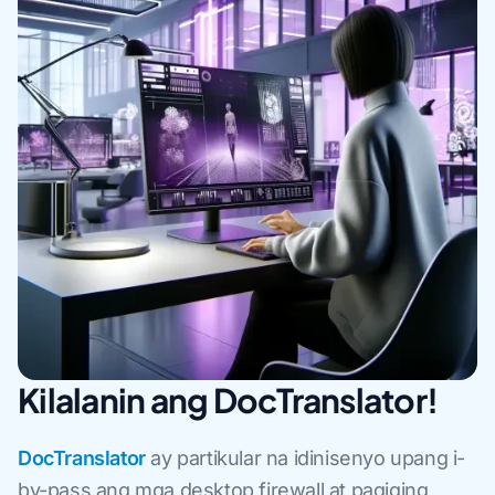
Kilalanin ang DocTranslator!
DocTranslator
ay partikular na idinisenyo upang i-
by-pass ang mga desktop firewall at pagiging