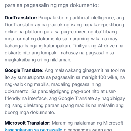
para sa pagsasalin ng mga dokumento:
DocTranslator:
Pinapatakbo ng artificial intelligence, ang
DocTranslator ay nag-aalok ng isang napaka-epektibong
online na platform para sa pag-convert ng iba't ibang
mga format ng dokumento sa maraming wika na may
kahanga-hangang katumpakan. Tinitiyak ng AI-driven na
diskarte nito ang tumpak, mahusay na pagsasalin sa
magkakaibang uri ng nilalaman.
Google Translate:
Ang malawakang ginagamit na tool na
ito ay sumusuporta sa pagsasalin sa mahigit 100 wika, na
nag-aalok ng mabilis, madaling pagsasalin ng
dokumento. Sa pandaigdigang pag-abot nito at user-
friendly na interface, ang Google Translate ay nagbibigay
ng isang direktang paraan upang mabilis na maisalin ang
buong mga dokumento.
Microsoft Translator:
Maraming nalalaman ng Microsoft
kasangkapan sa pagsasalin
pinangangasiwaan ang