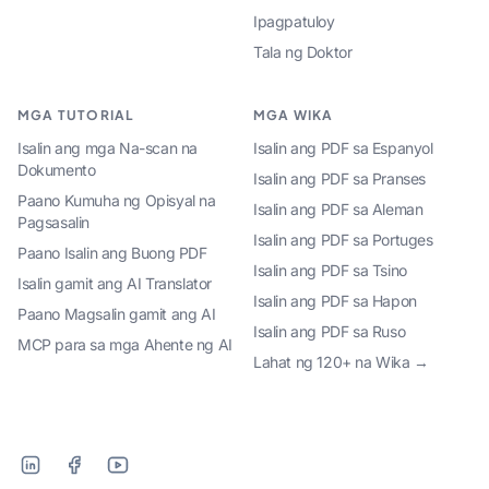
Ipagpatuloy
Tala ng Doktor
MGA TUTORIAL
MGA WIKA
Isalin ang mga Na-scan na
Isalin ang PDF sa Espanyol
Dokumento
Isalin ang PDF sa Pranses
Paano Kumuha ng Opisyal na
Isalin ang PDF sa Aleman
Pagsasalin
Isalin ang PDF sa Portuges
Paano Isalin ang Buong PDF
Isalin ang PDF sa Tsino
Isalin gamit ang AI Translator
Isalin ang PDF sa Hapon
Paano Magsalin gamit ang AI
Isalin ang PDF sa Ruso
MCP para sa mga Ahente ng AI
Lahat ng 120+ na Wika →