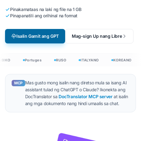
Pinakamataas na laki ng file na 1 GB
Pinapanatili ang orihinal na format
Isalin Gamit ang GPT
Mag-sign Up nang Libre
BIKO
Portuges
RUSO
ITALYANO
KOREANO
Mas gusto mong isalin nang diretso mula sa isang AI
MCP
assistant tulad ng ChatGPT o Claude? Ikonekta ang
DocTranslator sa
DocTranslator MCP server
at isalin
ang mga dokumento nang hindi umaalis sa chat.