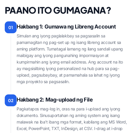
PAANO ITO GUMAGANA?
Hakbang 1: Gumawa ng Libreng Account
01
Simulan ang iyong paglalakbay sa pagsasalin sa
pamamagitan ng pag-set up ng isang libreng account sa
aming platform. Tumatagal lamang ng ilang sandali upang
maibigay ang iyong pangunahing impormasyon at
kumpirmahin ang iyong email address. Ang account na ito
ay magsisilbing iyong personalized na hub para sa pag-
upload, pagsubaybay, at pamamahala sa lahat ng iyong
mga proyekto sa pagsasalin.
Hakbang 2: Mag-upload ng File
02
Pagkatapos mag-log in, oras na para i-upload ang iyong
dokumento. Sinusuportahan ng aming system ang isang
malawak na iba't ibang mga format, kabilang ang MS Word,
Excel, PowerPoint, TXT, InDesign, at CSV. I-drag at i-drop