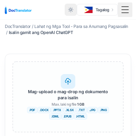
Tagalog
I-to
DocTranslator
/
Lahat ng Mga Tool - Para sa Anumang Pagsasalin
/
Isalin gamit ang OpenAI ChatGPT
Mag-upload o mag-drop ng dokumento
para isalin
Max. laki ng file
1 GB
.PDF
.DOCX
.PPTX
.XLSX
.TXT
.JPG
.PNG
.IDML
.EPUB
.HTML