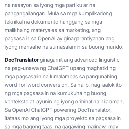
na naaayon sa iyong mga partikular na
pangangailangan. Mula sa mga kumplikadong
teknikal na dokumento hanggang sa mga
malikhaing materyales sa marketing, ang
pagsasalin sa OpenAI ay ginagarantiyahan ang
iyong mensahe na sumasalamin sa buong mundo.
DocTranslator
ginagamit ang advanced linguistic
na pag-unawa ng ChatGPT upang maghatid ng
mga pagsasalin na lumalampas sa pangunahing
word-for-word conversion. Sa halip, nag-aalok ito
ng mga pagsasalin na kumukuha ng buong
konteksto at layunin ng iyong orihinal na nilalaman.
Sa OpenAI ChatGPT powering DocTranslator,
itataas mo ang iyong mga proyekto sa pagsasalin
sa mga bagong taas, na gagawing malinaw, may