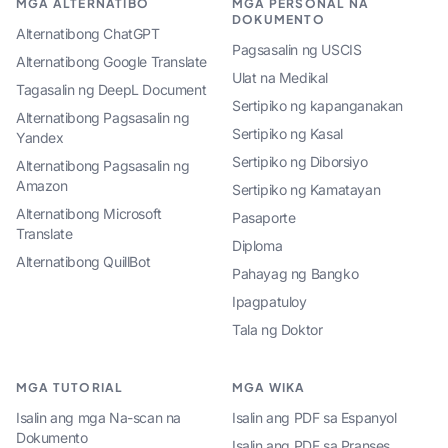
MGA ALTERNATIBO
MGA PERSONAL NA
DOKUMENTO
Alternatibong ChatGPT
Pagsasalin ng USCIS
Alternatibong Google Translate
Ulat na Medikal
Tagasalin ng DeepL Document
Sertipiko ng kapanganakan
Alternatibong Pagsasalin ng
Sertipiko ng Kasal
Yandex
Sertipiko ng Diborsiyo
Alternatibong Pagsasalin ng
Amazon
Sertipiko ng Kamatayan
Alternatibong Microsoft
Pasaporte
Translate
Diploma
Alternatibong QuillBot
Pahayag ng Bangko
Ipagpatuloy
Tala ng Doktor
MGA TUTORIAL
MGA WIKA
Isalin ang mga Na-scan na
Isalin ang PDF sa Espanyol
Dokumento
Isalin ang PDF sa Pranses