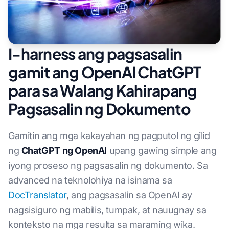
I-harness ang pagsasalin
gamit ang OpenAI ChatGPT
para sa Walang Kahirapang
Pagsasalin ng Dokumento
Gamitin ang mga kakayahan ng pagputol ng gilid
ng
ChatGPT ng OpenAI
upang gawing simple ang
iyong proseso ng pagsasalin ng dokumento. Sa
advanced na teknolohiya na isinama sa
DocTranslator
, ang pagsasalin sa OpenAI ay
nagsisiguro ng mabilis, tumpak, at nauugnay sa
konteksto na mga resulta sa maraming wika.