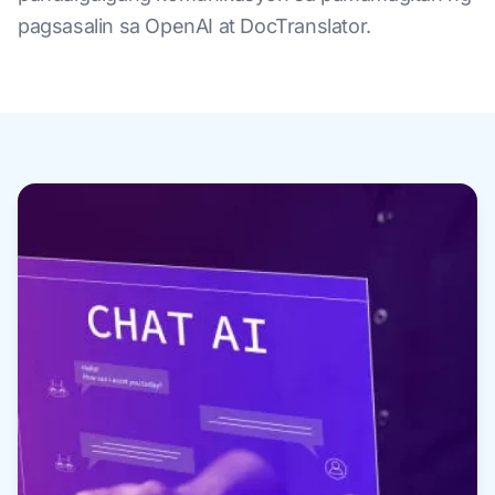
pagsasalin sa OpenAI at DocTranslator.