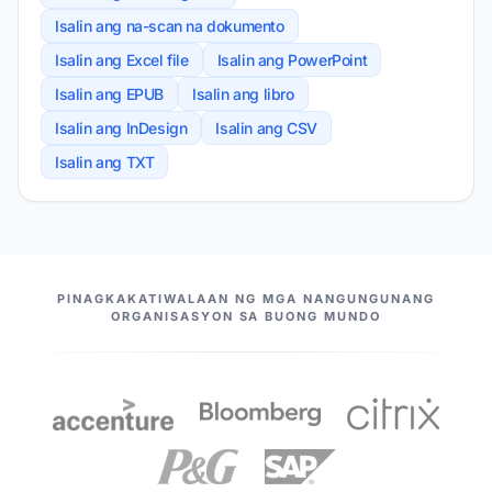
Isalin ang na-scan na dokumento
Isalin ang Excel file
Isalin ang PowerPoint
Isalin ang EPUB
Isalin ang libro
Isalin ang InDesign
Isalin ang CSV
Isalin ang TXT
ANG AMING MGA KASOSYO
PINAGKAKATIWALAAN NG MGA NANGUNGUNANG
ORGANISASYON SA BUONG MUNDO