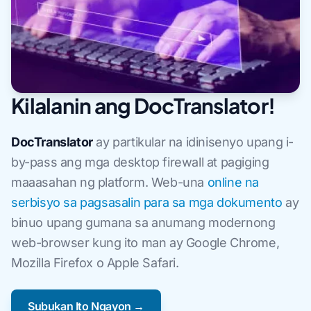
Kilalanin ang DocTranslator!
DocTranslator
ay partikular na idinisenyo upang i-
by-pass ang mga desktop firewall at pagiging
maaasahan ng platform. Web-una
online na
serbisyo sa pagsasalin para sa mga dokumento
ay
binuo upang gumana sa anumang modernong
web-browser kung ito man ay Google Chrome,
Mozilla Firefox o Apple Safari.
Subukan Ito Ngayon →