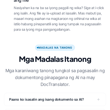
ang file
Nasiyahan ka na ba sa iyong pagpili ng wika? Sige at i-click
ang isalin. Ang file ay ia-upload at isasalin. Mas mabuti pa,
maaari mong asahan na magkaroon ng orihinal na wika at
istilo habang pinapanatili ang isang tumpak na pagsasalin
para sa iyong mga pangangailangan.
MADALAS NA TANONG
Mga Madalas Itanong
Mga karaniwang tanong tungkol sa pagsasalin ng
dokumentong pinapagana ng AI na may
DocTranslator.
Paano ko isasalin ang isang dokumento sa AI?