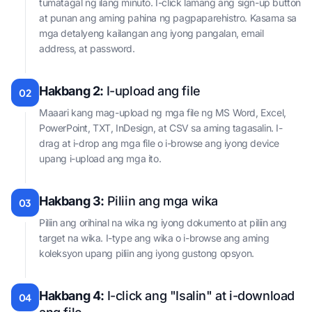
tumatagal ng ilang minuto. I-click lamang ang sign-up button
at punan ang aming pahina ng pagpaparehistro. Kasama sa
mga detalyeng kailangan ang iyong pangalan, email
address, at password.
Hakbang 2:
I-upload ang file
02
Maaari kang mag-upload ng mga file ng MS Word, Excel,
PowerPoint, TXT, InDesign, at CSV sa aming tagasalin. I-
drag at i-drop ang mga file o i-browse ang iyong device
upang i-upload ang mga ito.
Hakbang 3:
Piliin ang mga wika
03
Piliin ang orihinal na wika ng iyong dokumento at piliin ang
target na wika. I-type ang wika o i-browse ang aming
koleksyon upang piliin ang iyong gustong opsyon.
Hakbang 4:
I-click ang "Isalin" at i-download
04