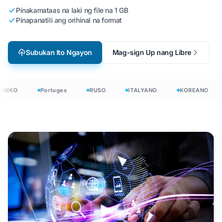
Pinakamataas na laki ng file na 1 GB
Pinapanatili ang orihinal na format
Subukan Ito Ngayon
Mag-sign Up nang Libre
BIKO
Portuges
RUSO
ITALYANO
KOREANO