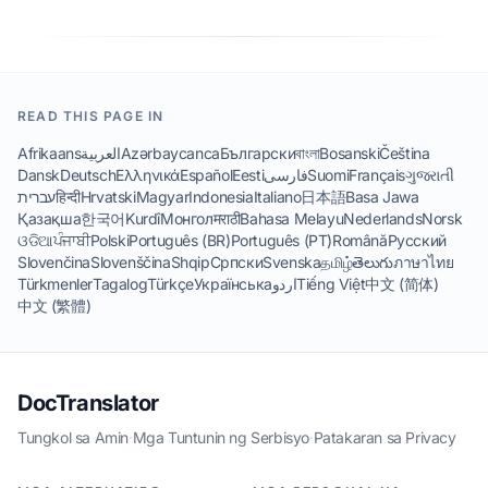
READ THIS PAGE IN
Afrikaans
العربية
Azərbaycanca
Български
বাংলা
Bosanski
Čeština
Dansk
Deutsch
Ελληνικά
Español
Eesti
فارسی
Suomi
Français
ગુજરાતી
עברית
हिन्दी
Hrvatski
Magyar
Indonesia
Italiano
日本語
Basa Jawa
Қазақша
한국어
Kurdî
Монгол
मराठी
Bahasa Melayu
Nederlands
Norsk
ଓଡିଆ
ਪੰਜਾਬੀ
Polski
Português (BR)
Português (PT)
Română
Русский
Slovenčina
Slovenščina
Shqip
Српски
Svenska
தமிழ்
తెలుగు
ภาษาไทย
Türkmenler
Tagalog
Türkçe
Українська
اردو
Tiếng Việt
中文 (简体)
中文 (繁體)
DocTranslator
Tungkol sa Amin
·
Mga Tuntunin ng Serbisyo
·
Patakaran sa Privacy