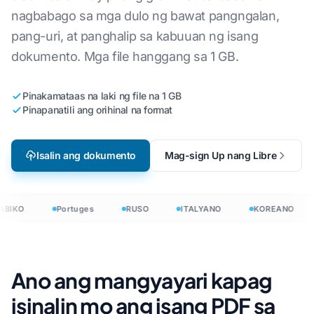
nagbabago sa mga dulo ng bawat pangngalan,
pang-uri, at panghalip sa kabuuan ng isang
dokumento. Mga file hanggang sa 1 GB.
Pinakamataas na laki ng file na 1 GB
Pinapanatili ang orihinal na format
Isalin ang dokumento
Mag-sign Up nang Libre
BIKO
Portuges
RUSO
ITALYANO
KOREANO
Ano ang mangyayari kapag
isinalin mo ang isang PDF sa