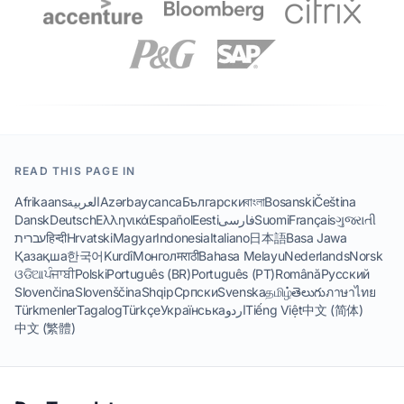
READ THIS PAGE IN
Afrikaans
العربية
Azərbaycanca
Български
বাংলা
Bosanski
Čeština
Dansk
Deutsch
Ελληνικά
Español
Eesti
فارسی
Suomi
Français
ગુજરાતી
עברית
हिन्दी
Hrvatski
Magyar
Indonesia
Italiano
日本語
Basa Jawa
Қазақша
한국어
Kurdî
Монгол
मराठी
Bahasa Melayu
Nederlands
Norsk
ଓଡିଆ
ਪੰਜਾਬੀ
Polski
Português (BR)
Português (PT)
Română
Русский
Slovenčina
Slovenščina
Shqip
Српски
Svenska
தமிழ்
తెలుగు
ภาษาไทย
Türkmenler
Tagalog
Türkçe
Українська
اردو
Tiếng Việt
中文 (简体)
中文 (繁體)