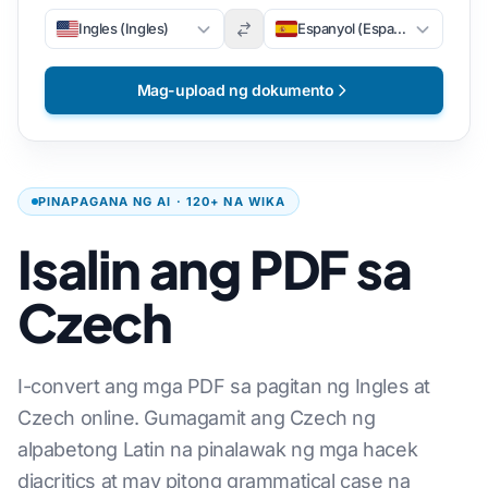
Ingles (Ingles)
Espanyol (Espanyol)
Mag-upload ng dokumento
PINAPAGANA NG AI · 120+ NA WIKA
Isalin ang PDF sa
Czech
I-convert ang mga PDF sa pagitan ng Ingles at
Czech online. Gumagamit ang Czech ng
alpabetong Latin na pinalawak ng mga hacek
diacritics at may pitong grammatical case na