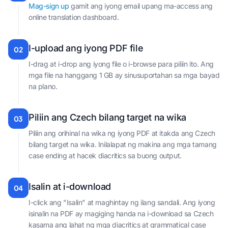
Mag-sign up
gamit ang iyong email upang ma-access ang
online translation dashboard.
I-upload ang iyong PDF file
02
I-drag at i-drop ang iyong file o i-browse para piliin ito. Ang
mga file na hanggang 1 GB ay sinusuportahan sa mga bayad
na plano.
Piliin ang Czech bilang target na wika
03
Piliin ang orihinal na wika ng iyong PDF at itakda ang Czech
bilang target na wika. Inilalapat ng makina ang mga tamang
case ending at hacek diacritics sa buong output.
Isalin at i-download
04
I-click ang "Isalin" at maghintay ng ilang sandali. Ang iyong
isinalin na PDF ay magiging handa na i-download sa Czech
kasama ang lahat ng mga diacritics at grammatical case