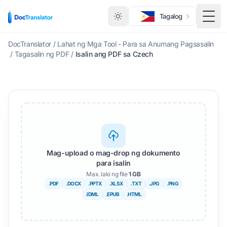
Tagalog
I-to
DocTranslator
/
Lahat ng Mga Tool - Para sa Anumang Pagsasalin
/
Tagasalin ng PDF
/
Isalin ang PDF sa Czech
Mag-upload o mag-drop ng dokumento
para isalin
Max. laki ng file
1 GB
.PDF
.DOCX
.PPTX
.XLSX
.TXT
.JPG
.PNG
.IDML
.EPUB
.HTML