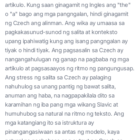
artikulo. Kung saan ginagamit ng Ingles ang "the"
o "a" bago ang mga pangngalan, hindi ginagamit
ng Czech ang alinman. Ang wika ay umaasa sa
pagkakasunud-sunod ng salita at konteksto
upang ipahiwatig kung ang isang pangngalan ay
tiyak o hindi tiyak. Ang pagsasalin sa Czech ay
nangangahulugan ng ganap na pagbaba ng mga
artikulo at pagsasaayos ng ritmo ng pangungusap.
Ang stress ng salita sa Czech ay palaging
nahuhulog sa unang pantig ng bawat salita,
anuman ang haba, na nagpapakilala dito sa
karamihan ng iba pang mga wikang Slavic at
humuhubog sa natural na ritmo ng teksto. Ang
mga katangiang ito sa istruktura ay
pinangangasiwaan sa antas ng modelo, kaya