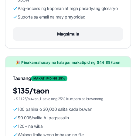
Pag-access ng koponan at mga pasadyang glosaryo
Suporta sa email na may prayoridad
Magsimula
🎉 Pinakamahusay na halaga: makatipid ng $44.88/taon
Taunang
MAKATIIPID NG 25%
$135/taon
~ $ 11.25/buwan, i-save ang 25% kumpara sa buwanang
100 pahina o 30,000 salita kada buwan
$0.005/salita AI pagsasalin
120+ na wika
Walang limitasyong imbakan ng file