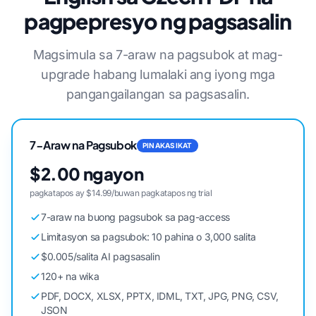
pagpepresyo ng pagsasalin
Magsimula sa 7-araw na pagsubok at mag-
upgrade habang lumalaki ang iyong mga
pangangailangan sa pagsasalin.
7-Araw na Pagsubok
PINAKASIKAT
$2.00 ngayon
pagkatapos ay $14.99/buwan pagkatapos ng trial
7-araw na buong pagsubok sa pag-access
Limitasyon sa pagsubok: 10 pahina o 3,000 salita
$0.005/salita AI pagsasalin
120+ na wika
PDF, DOCX, XLSX, PPTX, IDML, TXT, JPG, PNG, CSV,
JSON