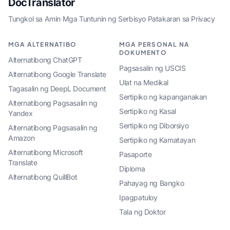
DocTranslator
Tungkol sa Amin
·
Mga Tuntunin ng Serbisyo
·
Patakaran sa Privacy
MGA ALTERNATIBO
MGA PERSONAL NA
DOKUMENTO
Alternatibong ChatGPT
Pagsasalin ng USCIS
Alternatibong Google Translate
Ulat na Medikal
Tagasalin ng DeepL Document
Sertipiko ng kapanganakan
Alternatibong Pagsasalin ng
Sertipiko ng Kasal
Yandex
Sertipiko ng Diborsiyo
Alternatibong Pagsasalin ng
Amazon
Sertipiko ng Kamatayan
Alternatibong Microsoft
Pasaporte
Translate
Diploma
Alternatibong QuillBot
Pahayag ng Bangko
Ipagpatuloy
Tala ng Doktor