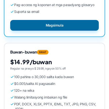
Pag-access ng koponan at mga pasadyang glosaryo
Suporta sa email
Magsimula
Buwan-buwan
SIKAT
$14.99/buwan
Regular na presyo $ 29.99, ngayon 50% off
100 pahina o 30,000 salita kada buwan
$0.005/salita AI pagsasalin
120+ na wika
Walang limitasyong imbakan ng file
PDF, DOCX, XLSX, PPTX, IDML, TXT, JPG, PNG, CSV,
JSON