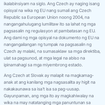
ikalabinsiyam na siglo. Ang Czech ay naging isang
opisyal na wika ng EU nang sumali ang Czech
Republic sa European Union noong 2004, na
nangangahulugang lumilitaw ito sa lahat ng mga
pagsasalin ng regulasyon at pambatasan ng EU.
Ang dami ng mga opisyal na dokumento ng EU na
nangangailangan ng tumpak na pagsasalin ng
Czech ay malaki, na sumasaklaw sa mga direktiba,
ulat sa pagsunod, at mga legal na abiso na
ipinamahagi sa mga miyembrong estado.
Ang Czech at Slovak ay malapit na magkamag-
anak at ang kanilang mga nagsasalita ay higit na
nakakaunawa sa isa't isa sa pag-uusap.
Gayunpaman, ang mga ito ay magkahiwalay na
wika na may natatanging mga panuntunan sa