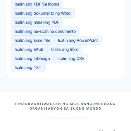
Isalin ang PDF Sa Ingles
Isalin ang dokumento ng Word
Isalin ang malaking PDF
Isalin ang na-scan na dokumento
Isalin ang Excel file
Isalin ang PowerPoint
Isalin ang EPUB
Isalin ang libro
Isalin ang InDesign
Isalin ang CSV
Isalin ang TXT
ANG AMING MGA KASOSYO
PINAGKAKATIWALAAN NG MGA NANGUNGUNANG
ORGANISASYON SA BUONG MUNDO