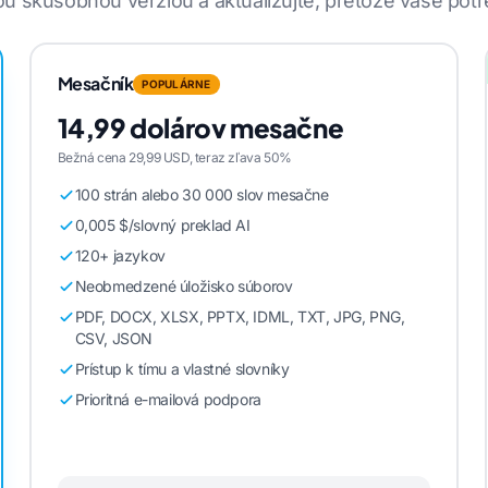
u skúšobnou verziou a aktualizujte, pretože vaše potr
Mesačník
POPULÁRNE
14,99 dolárov mesačne
Bežná cena 29,99 USD, teraz zľava 50%
100 strán alebo 30 000 slov mesačne
0,005 $/slovný preklad AI
120+ jazykov
Neobmedzené úložisko súborov
PDF, DOCX, XLSX, PPTX, IDML, TXT, JPG, PNG,
CSV, JSON
Prístup k tímu a vlastné slovníky
Prioritná e-mailová podpora