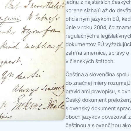
jednu z najstarších českýc
korene siahajú až do devätn
oficiálnym jazykom EÚ, keď
únie v roku 2004, čo zname
regulačných a legislatívny
dokumentov EÚ vyžadujúcic
zahŕňa smernice, správy o
v členských štátoch.
Čeština a slovenčina spolu 
do značnej miery rozumejú.
pravidlami pravopisu, slo
Český dokument preložený
slovenský dokument spraco
oboch jazykov považovať z
češtinou a slovenčinou ak