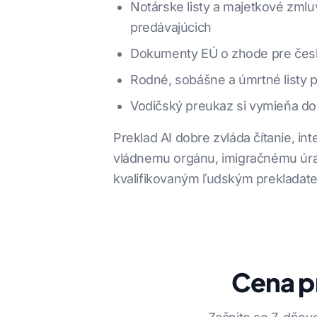
Notárske listy a majetkové zml
predávajúcich
Dokumenty EÚ o zhode pre české
Rodné, sobášne a úmrtné listy 
Vodičský preukaz si vymieňa dok
Preklad AI dobre zvláda čítanie, i
vládnemu orgánu, imigračnému úra
kvalifikovaným ľudským prekladat
Cena pr