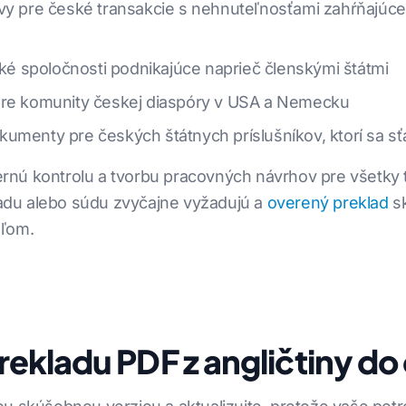
uvy pre české transakcie s nehnuteľnosťami zahŕňajúc
 spoločnosti podnikajúce naprieč členskými štátmi
pre komunity českej diaspóry v USA a Nemecku
umenty pre českých štátnych príslušníkov, ktorí sa sť
nternú kontrolu a tvorbu pracovných návrhov pre všetky
du alebo súdu zvyčajne vyžadujú a
overený preklad
sk
eľom.
ekladu PDF z angličtiny do