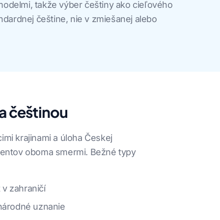
odelmi, takže výber češtiny ako cieľového
ndardnej češtine, nie v zmiešanej alebo
a češtinou
mi krajinami a úloha Českej
umentov oboma smermi. Bežné typy
 v zahraničí
inárodné uznanie