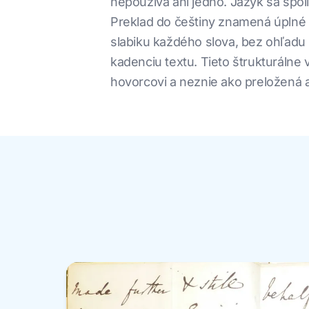
nepoužíva ani jedno. Jazyk sa spoli
Preklad do češtiny znamená úplné v
slabiku každého slova, bez ohľadu 
kadenciu textu. Tieto štrukturálne
hovorcovi a neznie ako preložená 