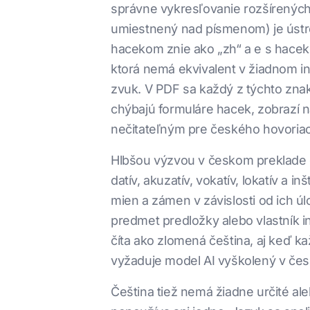
správne vykresľovanie rozšírených l
umiestnený nad písmenom) je ústre
hacekom znie ako „zh“ a e s haceko
ktorá nemá ekvivalent v žiadnom i
zvuk. V PDF sa každý z týchto zna
chýbajú formuláre hacek, zobrazí 
nečitateľným pre českého hovoria
Hlbšou výzvou v českom preklade d
datív, akuzatív, vokatív, lokatív 
mien a zámen v závislosti od ich úl
predmet predložky alebo vlastník
číta ako zlomená čeština, aj keď 
vyžaduje model AI vyškolený v česk
Čeština tiež nemá žiadne určité ale