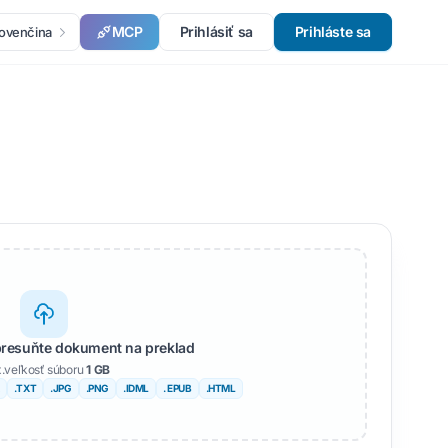
MCP
Prihlásiť sa
Prihláste sa
lovenčina
presuňte dokument na preklad
.veľkosť súboru
1 GB
.TXT
.JPG
.PNG
.IDML
. EPUB
.HTML