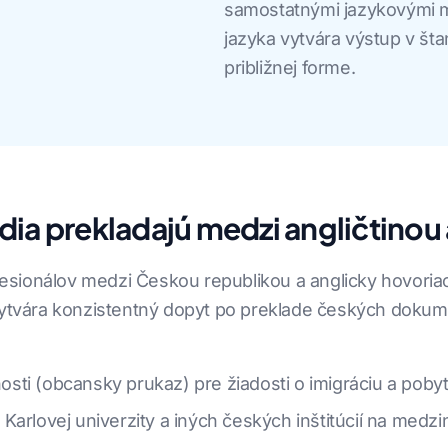
samostatnými jazykovými m
jazyka vytvára výstup v šta
približnej forme.
ia prekladajú medzi angličtinou 
sionálov medzi Českou republikou a anglicky hovoriaci
o vytvára konzistentný dopyt po preklade českých dok
ti (obcansky prukaz) pre žiadosti o imigráciu a pobyt
Karlovej univerzity a iných českých inštitúcií na medz