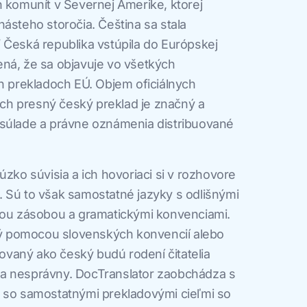
h komunít v Severnej Amerike, ktorej
ásteho storočia. Čeština sa stala
 Česká republika vstúpila do Európskej
ná, že sa objavuje vo všetkých
ch prekladoch EÚ. Objem oficiálnych
h presný český preklad je značný a
 súlade a právne oznámenia distribuované
úzko súvisia a ich hovoriaci si v rozhovore
 Sú to však samostatné jazyky s odlišnými
vnou zásobou a gramatickými konvenciami.
 pomocou slovenských konvencií alebo
vaný ako český budú rodení čitatelia
a nesprávny. DocTranslator zaobchádza s
o so samostatnými prekladovými cieľmi so