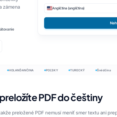
 a zámena
Angličtina (angličtina)
amci
Filipínsky
DOCX na TXT
nsky
Fínsky
EPUB do PDF
Nah
átovanie
ý
Bulharčina
nčina
Maďarský
ina
Zulu
ý
Yoruba
Všetkých 120+ jazykov →
mu
HOLANĎANČINA
POĽSKY
TURECKÝ
Švédčina
g
nte
preložíte PDF do češtiny
Začnite zadarmo
Začnite zadarmo
takže preložené PDF nemusí meniť smer textu ani prepí