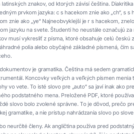
atinských znakov, od ktorých závisí čeština. Diakritik
dným prvkom jazyka: c s hacekom znie ako „ch“, s s h
m znie ako „ye“ Najneobvyklejší je r s hacekom, znelou 
nom jazyku na svete. Študenti ho neustále označujú za
kov musí vykresliť z písma, ktoré obsahuje celú českú
náhradné polia alebo obyčajné základné písmená, čím 
ceho.
okumentov je gramatika. Čeština má sedem gramatický
a inštrumentál. Koncovky veľkých a veľkých písmen menia
ohy vo vete. To isté slovo pre „auto“ sa javí inak ako 
 iného podstatného mena. Preložené PDF, ktoré použív
každé slovo bolo zvolené správne. To je dôvod, prečo 
ej gramatike, a nie prístup nahrádzania slovo po slove
bo neurčité členy. Ak angličtina používa pred podstatn