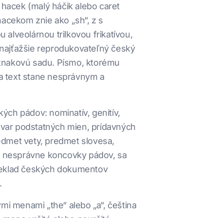
a hacek (malý háčik alebo caret
acekom znie ako „sh“, z s
alveolárnou trilkovou frikatívou,
 najťažšie reprodukovateľný český
 znakovú sadu. Písmo, ktorému
sa text stane nesprávnym a
ch pádov: nominatív, genitív,
 tvar podstatných mien, prídavných
predmet vety, predmet slovesa,
a nesprávne koncovky pádov, sa
preklad českých dokumentov
.
ými menami „the“ alebo „a“, čeština