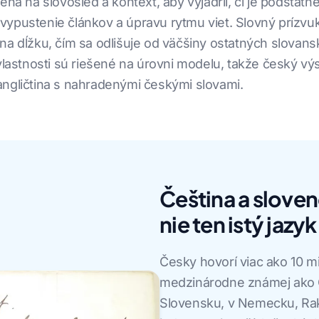
eha na slovosled a kontext, aby vyjadril, či je podstatn
ypustenie článkov a úpravu rytmu viet. Slovný prízvu
na dĺžku, čím sa odlišuje od väčšiny ostatných slovan
 vlastnosti sú riešené na úrovni modelu, takže český v
angličtina s nahradenými českými slovami.
Čeština a slovenč
nie ten istý jazyk
Česky hovorí viac ako 10 mi
medzinárodne známej ako 
Slovensku, v Nemecku, Ra