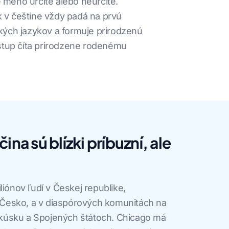
é meno určité alebo neurčité.
k v češtine vždy padá na prvú
ských jazykov a formuje prirodzenú
ýstup číta prirodzene rodenému
ina sú blízki príbuzní, ale
liónov ľudí v Českej republike,
Česko, a v diaspórových komunitách na
kúsku a Spojených štátoch. Chicago má