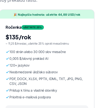
eby prekladu rastú.
🎉 Najlepšia hodnota: ušetrite 44,88 USD/rok
Ročenka
UŠETRITE 25%
$135/rok
~ 11,25 $/mesiac, ušetrite 25% oproti mesačnému
100 strán alebo 30 000 slov mesačne
0,005 $/slovný preklad AI
120+ jazykov
Neobmedzené úložisko súborov
PDF, DOCX, XLSX, PPTX, IDML, TXT, JPG, PNG,
CSV, JSON
Prístup k tímu a vlastné slovníky
Prioritná e-mailová podpora