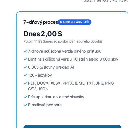
Začnite so 7-dňovo
7-dňový proces
NAJPOPULÁRNEJŠÍ
Dnes 2,00 $
Potom 14,99 $/mesiac po skončení súdneho obdobia
7-dňová skúšobná verzia plného prístupu
Limit na skúšobnú verziu: 10 strán alebo 3 000 slov
0,005 $/slovný preklad AI
120+ jazykov
PDF, DOCX, XLSX, PPTX, IDML, TXT, JPG, PNG,
CSV, JSON
Prístup k tímu a vlastné slovníky
E-mailová podpora