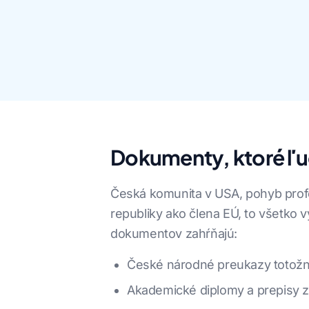
Dokumenty, ktoré ľud
Česká komunita v USA, pohyb profe
republiky ako člena EÚ, to všetk
dokumentov zahŕňajú:
České národné preukazy totožnos
Akademické diplomy a prepisy z 