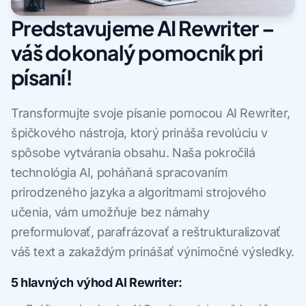
Predstavujeme AI Rewriter –
váš dokonalý pomocník pri
písaní!
Transformujte svoje písanie pomocou AI Rewriter,
špičkového nástroja, ktorý prináša revolúciu v
spôsobe vytvárania obsahu. Naša pokročilá
technológia AI, poháňaná spracovaním
prirodzeného jazyka a algoritmami strojového
učenia, vám umožňuje bez námahy
preformulovať, parafrázovať a reštrukturalizovať
váš text a zakaždým prinášať výnimočné výsledky.
5 hlavných výhod AI Rewriter: