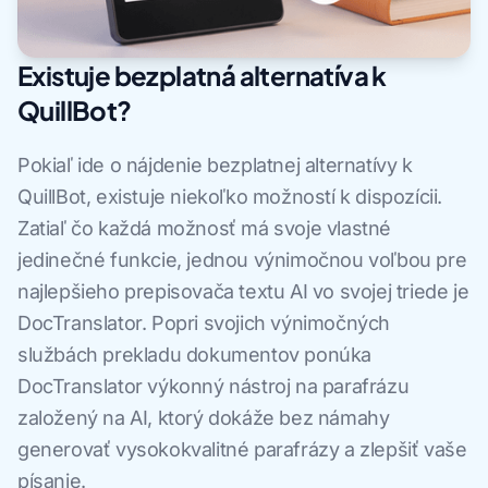
Existuje bezplatná alternatíva k
QuillBot?
Pokiaľ ide o nájdenie bezplatnej alternatívy k
QuillBot, existuje niekoľko možností k dispozícii.
Zatiaľ čo každá možnosť má svoje vlastné
jedinečné funkcie, jednou výnimočnou voľbou pre
najlepšieho prepisovača textu AI vo svojej triede je
DocTranslator. Popri svojich výnimočných
službách prekladu dokumentov ponúka
DocTranslator výkonný nástroj na parafrázu
založený na AI, ktorý dokáže bez námahy
generovať vysokokvalitné parafrázy a zlepšiť vaše
písanie.