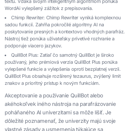
textu. Vďaka svojim inteligentným algoritmom ponúka
WordAi vylepšený zážitok z prepisovania.
Chimp Rewriter: Chimp Rewriter vyniká komplexnou
sadou funkcií. Zahŕňa pokročilé algoritmy AI na
poskytovanie presných a kontextovo vhodných parafráz.
Nástroj tiež ponúka užívateľsky prívetivé rozhranie a
podporuje viacero jazykov.
QuillBot Plus: Zatiaľ čo samotný QuillBot je široko
používaný, jeho prémiová verzia QuillBot Plus ponúka
vylepšené funkcie a vylepšenia oproti bezplatnej verzii.
QuillBot Plus obsahuje rozšírený tezaurus, zvýšený limit
znakov a prioritný prístup k novým funkciám.
Akceptovanie a používanie QuillBot alebo
akéhokoľvek iného nástroja na parafrázovanie
poháňaného AI univerzitami sa môže líšiť. Je
dôležité poznamenať, že univerzity majú svoje
vlastné zásady a usmernenia týkajúce sa