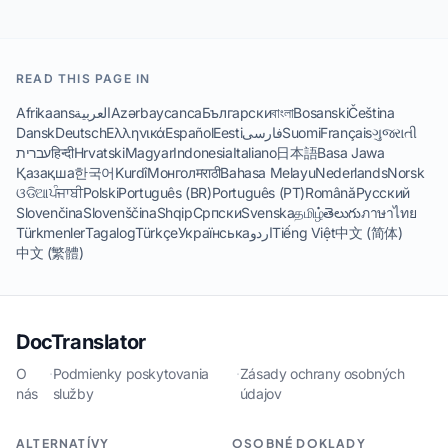
READ THIS PAGE IN
Afrikaans
العربية
Azərbaycanca
Български
বাংলা
Bosanski
Čeština
Dansk
Deutsch
Ελληνικά
Español
Eesti
فارسی
Suomi
Français
ગુજરાતી
עברית
हिन्दी
Hrvatski
Magyar
Indonesia
Italiano
日本語
Basa Jawa
Қазақша
한국어
Kurdî
Монгол
मराठी
Bahasa Melayu
Nederlands
Norsk
ଓଡିଆ
ਪੰਜਾਬੀ
Polski
Português (BR)
Português (PT)
Română
Русский
Slovenčina
Slovenščina
Shqip
Српски
Svenska
தமிழ்
తెలుగు
ภาษาไทย
Türkmenler
Tagalog
Türkçe
Українська
اردو
Tiếng Việt
中文 (简体)
中文 (繁體)
DocTranslator
O
·
Podmienky poskytovania
·
Zásady ochrany osobných
nás
služby
údajov
ALTERNATÍVY
OSOBNÉ DOKLADY