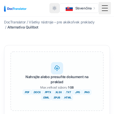
Slovenčina
Prep
DocTranslator
/
Všetky nástroje – pre akékoľvek preklady
/
Alternatíva Quillbot
Nahrajte alebo presuňte dokument na
preklad
Max.veľkosť súboru
1 GB
.PDF
.DOCX
.PPTX
.XLSX
.TXT
.JPG
.PNG
.IDML
. EPUB
.HTML