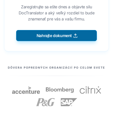
Zaregistrujte sa ešte dnes a objavte silu
DocTranslator a aký veľký rozdiel to bude
znamenať pre vás a vašu firmu.
Nahrajte dokument
NAŠI PARTNERI
DÔVERA POPREDNÝCH ORGANIZÁCIÍ PO CELOM SVETE