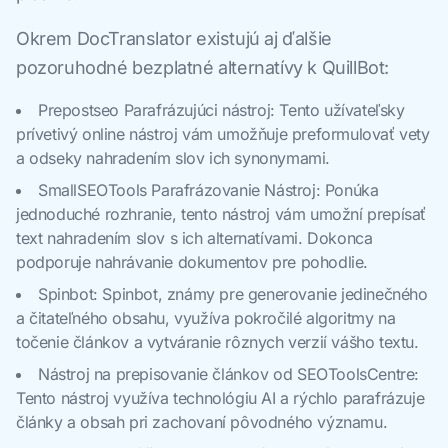
Okrem DocTranslator existujú aj ďalšie
pozoruhodné bezplatné alternatívy k QuillBot:
Prepostseo Parafrázujúci nástroj: Tento užívateľsky
prívetivý online nástroj vám umožňuje preformulovať vety
a odseky nahradením slov ich synonymami.
SmallSEOTools Parafrázovanie Nástroj: Ponúka
jednoduché rozhranie, tento nástroj vám umožní prepísať
text nahradením slov s ich alternatívami. Dokonca
podporuje nahrávanie dokumentov pre pohodlie.
Spinbot: Spinbot, známy pre generovanie jedinečného
a čitateľného obsahu, využíva pokročilé algoritmy na
točenie článkov a vytváranie rôznych verzií vášho textu.
Nástroj na prepisovanie článkov od SEOToolsCentre:
Tento nástroj využíva technológiu AI a rýchlo parafrázuje
články a obsah pri zachovaní pôvodného významu.