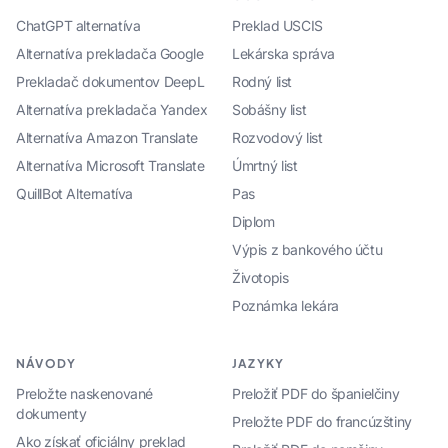
ChatGPT alternatíva
Preklad USCIS
Alternatíva prekladača Google
Lekárska správa
Prekladač dokumentov DeepL
Rodný list
Alternatíva prekladača Yandex
Sobášny list
Alternatíva Amazon Translate
Rozvodový list
Alternatíva Microsoft Translate
Úmrtný list
QuillBot Alternatíva
Pas
Diplom
Výpis z bankového účtu
Životopis
Poznámka lekára
NÁVODY
JAZYKY
Preložte naskenované
Preložiť PDF do španielčiny
dokumenty
Preložte PDF do francúzštiny
Ako získať oficiálny preklad