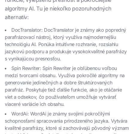
algoritmy AI. Tu je niekoľko pozoruhodných
alternatív:
DocTranslator: DocTranslator je známy ako popredný
parafrázovací nástroj, ktorý využíva najmodernejšiu
technológiu AI. Ponúka intuitívne rozhranie, rozsiahlu
jazykovú podporu a produkuje vysokokvalitné parafrázy
s vynikajúcou presnosťou.
Spin Rewriter: Spin Rewriter je obľúbenou voľbou
medzi tvorcami obsahu. Využíva pokročilé algoritmy na
generovanie jedinečných a dobre štruktúrovaných
parafráz. Poskytuje tiež ďalšie funkcie, ako je otáčanie
viet a odsekov, čo používateľom umožňuje vytvárať
viaceré variácie ich obsahu.
WordAi: WordAi je známy svojimi pokročilými
schopnosťami spracovania prirodzeného jazyka. Vytvára
kvalitné parafrázy, ktoré si zachovávajú pôvodný význam