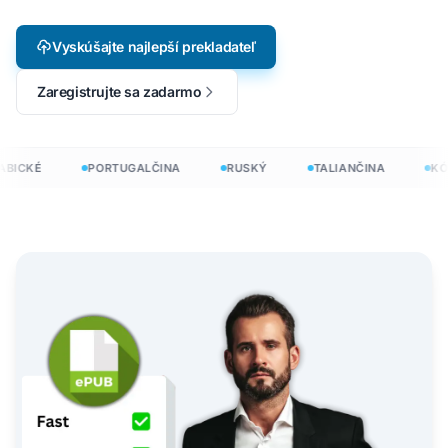
Vyskúšajte najlepší prekladateľ
Zaregistrujte sa zadarmo
BICKÉ
PORTUGALČINA
RUSKÝ
TALIANČINA
KÓR