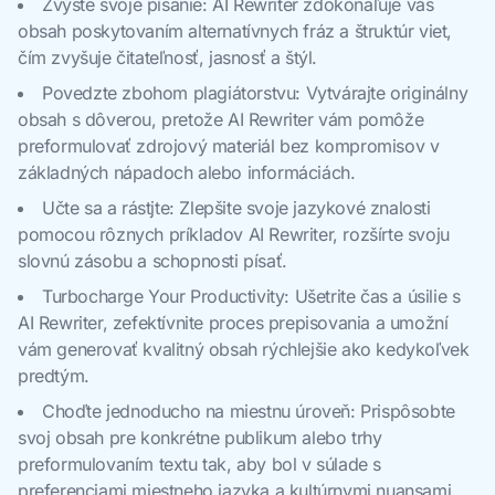
Zvýšte svoje písanie: AI Rewriter zdokonaľuje váš
obsah poskytovaním alternatívnych fráz a štruktúr viet,
čím zvyšuje čitateľnosť, jasnosť a štýl.
Povedzte zbohom plagiátorstvu: Vytvárajte originálny
obsah s dôverou, pretože AI Rewriter vám pomôže
preformulovať zdrojový materiál bez kompromisov v
základných nápadoch alebo informáciách.
Učte sa a rástjte: Zlepšite svoje jazykové znalosti
pomocou rôznych príkladov AI Rewriter, rozšírte svoju
slovnú zásobu a schopnosti písať.
Turbocharge Your Productivity: Ušetrite čas a úsilie s
AI Rewriter, zefektívnite proces prepisovania a umožní
vám generovať kvalitný obsah rýchlejšie ako kedykoľvek
predtým.
Choďte jednoducho na miestnu úroveň: Prispôsobte
svoj obsah pre konkrétne publikum alebo trhy
preformulovaním textu tak, aby bol v súlade s
preferenciami miestneho jazyka a kultúrnymi nuansami.