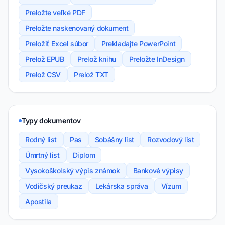
Preložte veľké PDF
Preložte naskenovaný dokument
Preložiť Excel súbor
Prekladajte PowerPoint
Prelož EPUB
Prelož knihu
Preložte InDesign
Prelož CSV
Prelož TXT
Typy dokumentov
Rodný list
Pas
Sobášny list
Rozvodový list
Úmrtný list
Diplom
Vysokoškolský výpis známok
Bankové výpisy
Vodičský preukaz
Lekárska správa
Vízum
Apostila