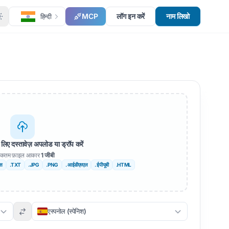
MCP
लॉग इन करें
नाम लिखो
हिन्दी
लिए दस्तावेज़ अपलोड या ड्रॉप करें
कतम फ़ाइल आकार
1 जीबी
्स
.TXT
.JPG
.PNG
. आईडीएमएल
. ईपीयूबी
.HTML
एस्पनोल (स्पेनिश)