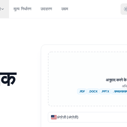
मूल्य निर्धारण
उदाहरण
उद्यम
ी
 प्रकार के आधार पर अनुवाद करें
प्रारूप के अनुसार कनवर्ट करें
अन्य भाषाएं
और अधिक भाषाएँ
्तावेज़ (.DOCX)
पीडीएफ को डीओसीएक्स
हिंदी
अफ़्रिकान्स
 फ़ाइल (.XLSX)
पीडीएफ से TXT
बंगाली
स्वीडिश
पिक
इंट (.PPT)
इनडिजाइन से पीडीएफ
उर्दू
यहूदी
अनुवाद करने के 
ंट पीपीटीएक्स
एक्सएलएसएक्स से पीडीएफ
नॉर्वेजियन
सर्बियाई
अधि
.PDF
.DOCX
.PPTX
. एक्सएलएसएक
ीन फ़ाइल (.IDML)
TXT से XLSX
मराठी
स्लोवेनियाई
अनुवादक
जेपीजी से पीडीएफ
तेलुगू
Swahili
ीयूबी अनुवादक
जेपीईजी से पीडीएफ
तामिल
अम्हारिक्
अंग्रेज़ी (अंग्रेज़ी)
इलों का अनुवाद करें
पीएनजी से पीडीएफ
तुर्की
अल्बानियन