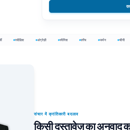
दस
फ़ाइलों का अनुवाद करें
DOCX से TXT
वियतनामी
Filipino
ा अनुवाद करें
EPUB से PDF
इटैलियन
फिनिश
अनुवादक
पोलिश
बल्गेरियाई
स्वीडिश
अंग्रेज़ी
स्पैनिश
फ़्रेंच
जर्मन
चीनी
इन शब्द गणना
यूक्रेनी
हंगेरी
वर्ड काउंटर
लैटिन
ज़ुलु
 फाइल काउंट
चेक
योरूबा
oint शब्द गणना
आयरिश
सभी 120+ भाषाएँ →
हमोंग
मुफ्त में शुरू करें
मुफ्
संचार में क्रांतिकारी बदलाव
किसी दस्तावेज़ का अनुवाद कर