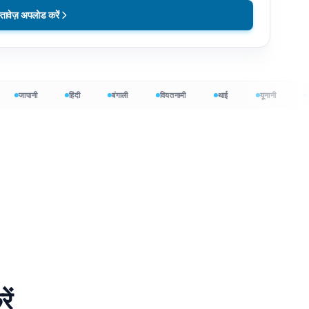
्तावेज़ अपलोड करें
जापानी
हिंदी
बंगाली
वियतनामी
थाई
यूनानी
हिब्रू
त में शुरू करें
ें