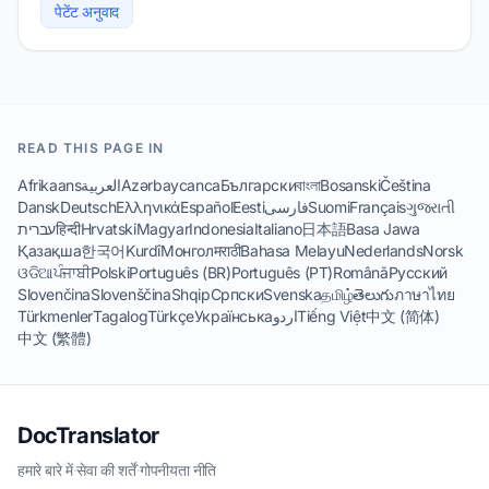
पेटेंट अनुवाद
READ THIS PAGE IN
Afrikaans
العربية
Azərbaycanca
Български
বাংলা
Bosanski
Čeština
Dansk
Deutsch
Ελληνικά
Español
Eesti
فارسی
Suomi
Français
ગુજરાતી
עברית
हिन्दी
Hrvatski
Magyar
Indonesia
Italiano
日本語
Basa Jawa
Қазақша
한국어
Kurdî
Монгол
मराठी
Bahasa Melayu
Nederlands
Norsk
ଓଡିଆ
ਪੰਜਾਬੀ
Polski
Português (BR)
Português (PT)
Română
Русский
Slovenčina
Slovenščina
Shqip
Српски
Svenska
தமிழ்
తెలుగు
ภาษาไทย
Türkmenler
Tagalog
Türkçe
Українська
اردو
Tiếng Việt
中文 (简体)
中文 (繁體)
DocTranslator
हमारे बारे में
·
सेवा की शर्तें
·
गोपनीयता नीति