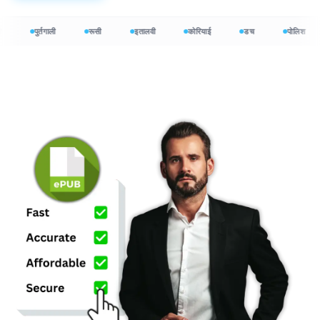
पुर्तगाली
रूसी
इतालवी
कोरियाई
डच
पोलिश