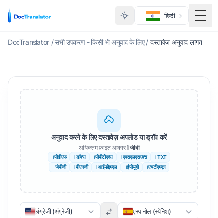
हिन्दी
मेनू टॉ
DocTranslator
/
सभी उपकरण - किसी भी अनुवाद के लिए
/
दस्तावेज़ अनुवाद लागत
अनुवाद करने के लिए दस्तावेज़ अपलोड या ड्रॉप करें
अधिकतम फ़ाइल आकार
1 जीबी
।पीडीएफ
।डॉक्स
।पीपीटीएक्स
।एक्सएलएसएक्स
।TXT
।जेपीजी
।पीएनजी
।आईडीएमएल
।ईपीयूबी
।एचटीएमएल
अंग्रेजी (अंग्रेजी)
एस्पानोल (स्पेनिश)