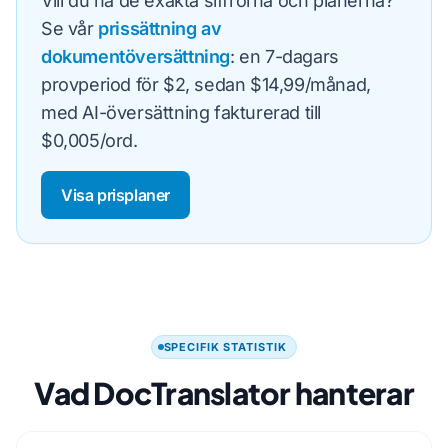
Vill du ha de exakta siffrorna och planerna?
Se vår
prissättning av
dokumentöversättning
: en 7-dagars
provperiod för $2, sedan $14,99/månad,
med AI-översättning fakturerad till
$0,005/ord.
Visa prisplaner
SPECIFIK STATISTIK
Vad DocTranslator hanterar