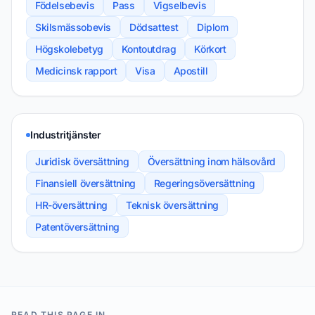
Födelsebevis
Pass
Vigselbevis
Skilsmässobevis
Dödsattest
Diplom
Högskolebetyg
Kontoutdrag
Körkort
Medicinsk rapport
Visa
Apostill
Industritjänster
Juridisk översättning
Översättning inom hälsovård
Finansiell översättning
Regeringsöversättning
HR-översättning
Teknisk översättning
Patentöversättning
READ THIS PAGE IN