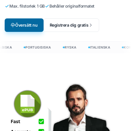
Max. filstorlek 1 GB
Behåller originalformatet
Översätt nu
Registrera dig gratis
BISKA
PORTUGISISKA
RYSKA
ITALIENSKA
KOR