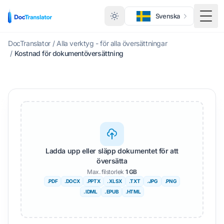
Svenska
Växl
DocTranslator
/
Alla verktyg - för alla översättningar
/
Kostnad för dokumentöversättning
Ladda upp eller släpp dokumentet för att
översätta
Max. filstorlek
1 GB
.PDF
.DOCX
.PPTX
. XLSX
.TXT
.JPG
.PNG
. IDML
. EPUB
.HTML