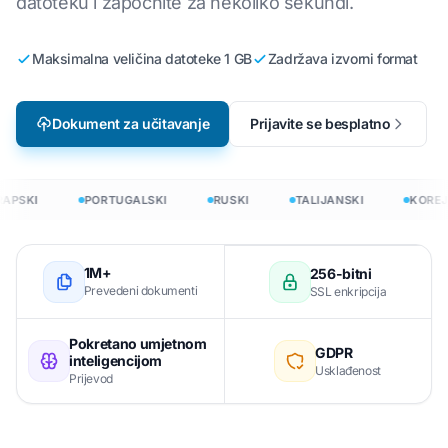
datoteku i započnite za nekoliko sekundi.
Maksimalna veličina datoteke 1 GB
Zadržava izvorni format
Dokument za učitavanje
Prijavite se besplatno
APSKI
PORTUGALSKI
RUSKI
TALIJANSKI
KOREJ
1M+
256-bitni
Prevedeni dokumenti
SSL enkripcija
Pokretano umjetnom
GDPR
inteligencijom
Usklađenost
Prijevod