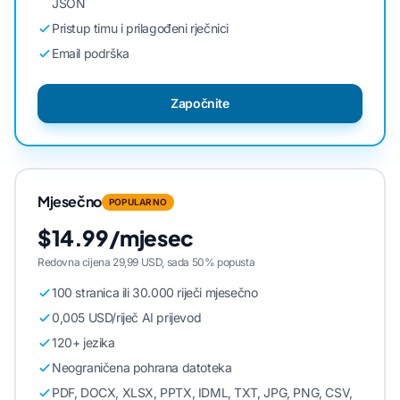
JSON
Pristup timu i prilagođeni rječnici
Email podrška
Započnite
Mjesečno
POPULARNO
$14.99/mjesec
Redovna cijena 29,99 USD, sada 50% popusta
100 stranica ili 30.000 riječi mjesečno
0,005 USD/riječ AI prijevod
120+ jezika
Neograničena pohrana datoteka
PDF, DOCX, XLSX, PPTX, IDML, TXT, JPG, PNG, CSV,