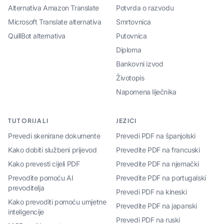
Alternativa Amazon Translate
Potvrda o razvodu
Microsoft Translate alternativa
Smrtovnica
QuillBot alternativa
Putovnica
Diploma
Bankovni izvod
Životopis
Napomena liječnika
TUTORIJALI
JEZICI
Prevedi skenirane dokumente
Prevedi PDF na španjolski
Kako dobiti službeni prijevod
Prevedite PDF na francuski
Kako prevesti cijeli PDF
Prevedite PDF na njemački
Prevodite pomoću AI
Prevedite PDF na portugalski
prevoditelja
Prevedi PDF na kineski
Kako prevoditi pomoću umjetne
Prevedite PDF na japanski
inteligencije
Prevedi PDF na ruski