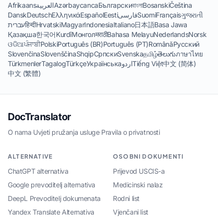
Afrikaans
العربية
Azərbaycanca
Български
বাংলা
Bosanski
Čeština
Dansk
Deutsch
Ελληνικά
Español
Eesti
فارسی
Suomi
Français
ગુજરાતી
עברית
हिन्दी
Hrvatski
Magyar
Indonesia
Italiano
日本語
Basa Jawa
Қазақша
한국어
Kurdî
Монгол
मराठी
Bahasa Melayu
Nederlands
Norsk
ଓଡିଆ
ਪੰਜਾਬੀ
Polski
Português (BR)
Português (PT)
Română
Русский
Slovenčina
Slovenščina
Shqip
Српски
Svenska
தமிழ்
తెలుగు
ภาษาไทย
Türkmenler
Tagalog
Türkçe
Українська
اردو
Tiếng Việt
中文 (简体)
中文 (繁體)
DocTranslator
O nama
·
Uvjeti pružanja usluge
·
Pravila o privatnosti
ALTERNATIVE
OSOBNI DOKUMENTI
ChatGPT alternativa
Prijevod USCIS-a
Google prevoditelj alternativa
Medicinski nalaz
DeepL Prevoditelj dokumenata
Rodni list
Yandex Translate Alternativa
Vjenčani list