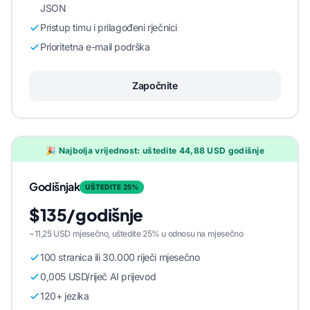
JSON
Pristup timu i prilagođeni rječnici
Prioritetna e-mail podrška
Započnite
🎉 Najbolja vrijednost: uštedite 44,88 USD godišnje
Godišnjak
UŠTEDITE 25%
$135/godišnje
~11,25 USD mjesečno, uštedite 25% u odnosu na mjesečno
100 stranica ili 30.000 riječi mjesečno
0,005 USD/riječ AI prijevod
120+ jezika