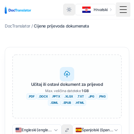
Hrvatski
Toggl
DocTranslator
/
Cijene prijevoda dokumenata
Učitaj ili ostavi dokument za prijevod
Max. veličina datoteke
1 GB
.PDF
.DOCX
.PPTX
. XLSX
.TXT
.JPG
.PNG
. IDML
. EPUB
.HTML
Engleski (engleski)
Španjolski (španjolski)