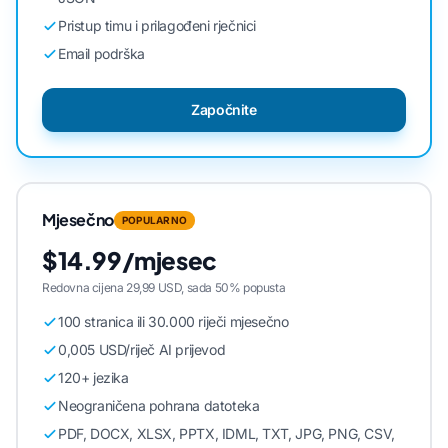
Pristup timu i prilagođeni rječnici
Email podrška
Započnite
Mjesečno
POPULARNO
$14.99/mjesec
Redovna cijena 29,99 USD, sada 50% popusta
100 stranica ili 30.000 riječi mjesečno
0,005 USD/riječ AI prijevod
120+ jezika
Neograničena pohrana datoteka
PDF, DOCX, XLSX, PPTX, IDML, TXT, JPG, PNG, CSV,