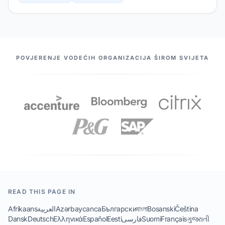
NAŠI PARTNERI
POVJERENJE VODEĆIH ORGANIZACIJA ŠIROM SVIJETA
READ THIS PAGE IN
Afrikaans
العربية
Azərbaycanca
Български
বাংলা
Bosanski
Čeština
Dansk
Deutsch
Ελληνικά
Español
Eesti
فارسی
Suomi
Français
ગુજરાતી