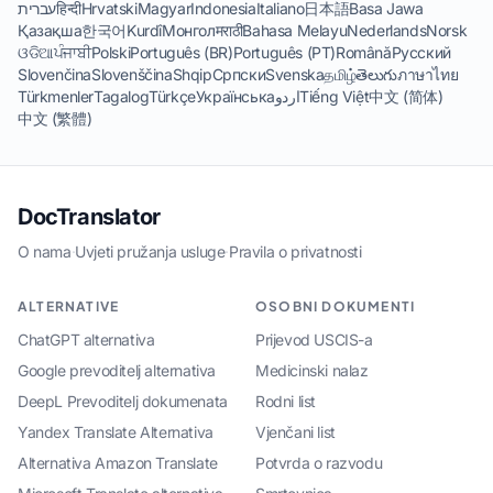
עברית
हिन्दी
Hrvatski
Magyar
Indonesia
Italiano
日本語
Basa Jawa
Қазақша
한국어
Kurdî
Монгол
मराठी
Bahasa Melayu
Nederlands
Norsk
ଓଡିଆ
ਪੰਜਾਬੀ
Polski
Português (BR)
Português (PT)
Română
Русский
Slovenčina
Slovenščina
Shqip
Српски
Svenska
தமிழ்
తెలుగు
ภาษาไทย
Türkmenler
Tagalog
Türkçe
Українська
اردو
Tiếng Việt
中文 (简体)
中文 (繁體)
DocTranslator
O nama
·
Uvjeti pružanja usluge
·
Pravila o privatnosti
ALTERNATIVE
OSOBNI DOKUMENTI
ChatGPT alternativa
Prijevod USCIS-a
Google prevoditelj alternativa
Medicinski nalaz
DeepL Prevoditelj dokumenata
Rodni list
Yandex Translate Alternativa
Vjenčani list
Alternativa Amazon Translate
Potvrda o razvodu