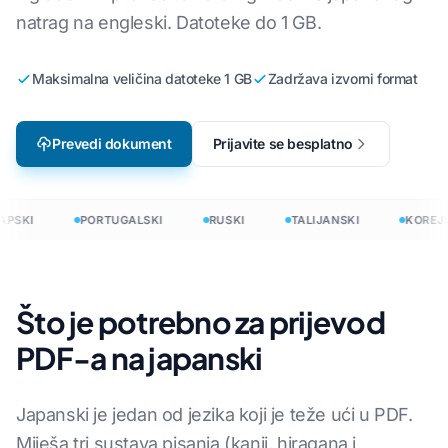
natrag na engleski. Datoteke do 1 GB.
Maksimalna veličina datoteke 1 GB
Zadržava izvorni format
Prevedi dokument
Prijavite se besplatno
PSKI
PORTUGALSKI
RUSKI
TALIJANSKI
KOREJS
Što je potrebno za prijevod
PDF-a na japanski
Japanski je jedan od jezika koji je teže ući u PDF.
Miješa tri sustava pisanja (kanji, hiragana i