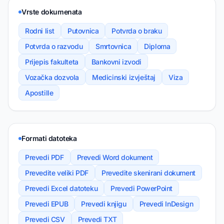
Vrste dokumenata
Rodni list
Putovnica
Potvrda o braku
Potvrda o razvodu
Smrtovnica
Diploma
Prijepis fakulteta
Bankovni izvodi
Vozačka dozvola
Medicinski izvještaj
Viza
Apostille
Formati datoteka
Prevedi PDF
Prevedi Word dokument
Prevedite veliki PDF
Prevedite skenirani dokument
Prevedi Excel datoteku
Prevedi PowerPoint
Prevedi EPUB
Prevedi knjigu
Prevedi InDesign
Prevedi CSV
Prevedi TXT