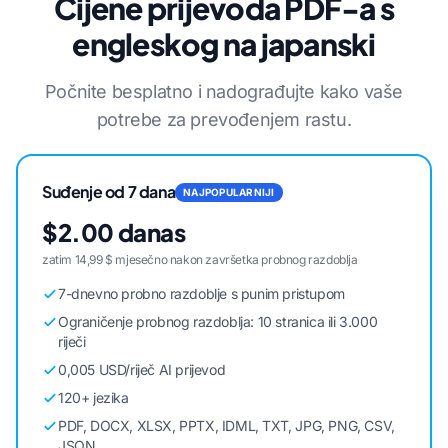
Cijene prijevoda PDF-a s
engleskog na japanski
Počnite besplatno i nadograđujte kako vaše
potrebe za prevođenjem rastu.
Suđenje od 7 dana
NAJPOPULARNIJI
$2.00 danas
zatim 14,99 $ mjesečno nakon završetka probnog razdoblja
7-dnevno probno razdoblje s punim pristupom
Ograničenje probnog razdoblja: 10 stranica ili 3.000
riječi
0,005 USD/riječ AI prijevod
120+ jezika
PDF, DOCX, XLSX, PPTX, IDML, TXT, JPG, PNG, CSV,
JSON