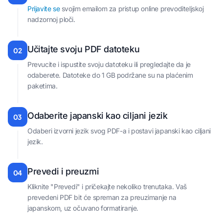
Prijavite se
svojim emailom za pristup online prevoditeljskoj
nadzornoj ploči.
Učitajte svoju PDF datoteku
02
Prevucite i ispustite svoju datoteku ili pregledajte da je
odaberete. Datoteke do 1 GB podržane su na plaćenim
paketima.
Odaberite japanski kao ciljani jezik
03
Odaberi izvorni jezik svog PDF-a i postavi japanski kao ciljani
jezik.
Prevedi i preuzmi
04
Kliknite "Prevedi" i pričekajte nekoliko trenutaka. Vaš
prevedeni PDF bit će spreman za preuzimanje na
japanskom, uz očuvano formatiranje.