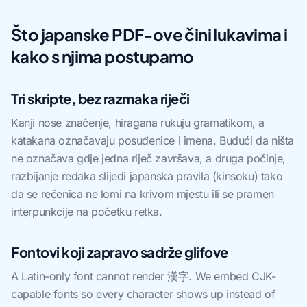
Što japanske PDF-ove čini lukavima i
kako s njima postupamo
Tri skripte, bez razmaka riječi
Kanji nose značenje, hiragana rukuju gramatikom, a
katakana označavaju posuđenice i imena. Budući da ništa
ne označava gdje jedna riječ završava, a druga počinje,
razbijanje redaka slijedi japanska pravila (kinsoku) tako
da se rečenica ne lomi na krivom mjestu ili se pramen
interpunkcije na početku retka.
Fontovi koji zapravo sadrže glifove
A Latin-only font cannot render 漢字. We embed CJK-
capable fonts so every character shows up instead of