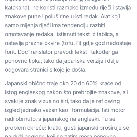
katakana), ne koristi razmake između riječi i stavlja
znakove pune i poluširine u isti redak. Alat koji
samo mijenja riječi ima tendenciju razbiti
omotavanje redaka i istisnuti tekst iz tablica, a
ostavlja prazne okvire (tofu, □) gdje god nedostaje
font. DocTranslator prevodi tekst i također ga
ponovno tipka, tako da japanska verzija i dalje
odgovara stranici s koje je došla.
Japanski obično traje oko 20 do 60% kraće od
istog engleskog nakon što prebrojite znakove, ali
svaki je znak vizualno širi, tako da je reflowing
izgled jednako važan kao i formulacija. Isti motor
radi obrnuto, s japanskog na engleski. Tu se
problem okreće: kratki, gusti japanski proširuje se
na duži engleski koji se zatim mora ponovno