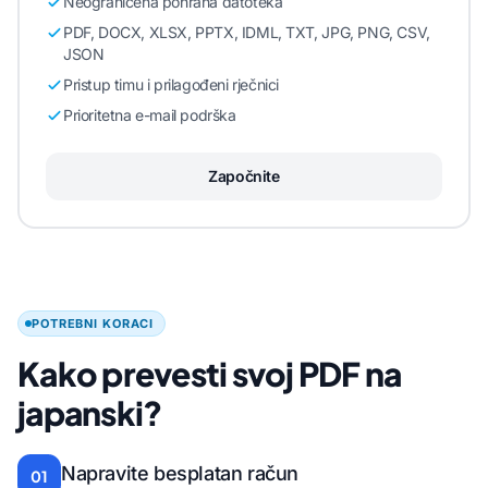
Neograničena pohrana datoteka
PDF, DOCX, XLSX, PPTX, IDML, TXT, JPG, PNG, CSV,
JSON
Pristup timu i prilagođeni rječnici
Prioritetna e-mail podrška
Započnite
POTREBNI KORACI
Kako prevesti svoj PDF na
japanski?
Napravite besplatan račun
01