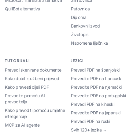
Microsoft Translate alternativa
Smrtovnica
QuillBot alternativa
Putovnica
Diploma
Bankovni izvod
Životopis
Napomena liječnika
TUTORIJALI
JEZICI
Prevedi skenirane dokumente
Prevedi PDF na španjolski
Kako dobiti službeni prijevod
Prevedite PDF na francuski
Kako prevesti cijeli PDF
Prevedite PDF na njemački
Prevodite pomoću AI
Prevedite PDF na portugalski
prevoditelja
Prevedi PDF na kineski
Kako prevoditi pomoću umjetne
Prevedite PDF na japanski
inteligencije
Prevedi PDF na ruski
MCP za AI agente
Svih 120+ jezika →