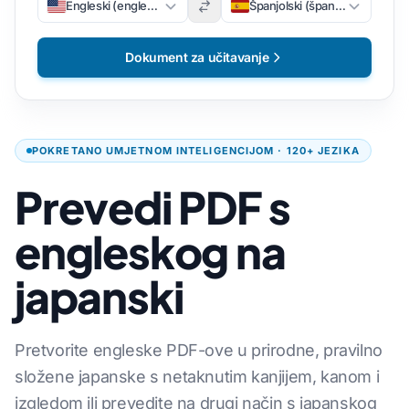
Engleski (engleski)
Španjolski (španjolski)
Dokument za učitavanje
POKRETANO UMJETNOM INTELIGENCIJOM · 120+ JEZIKA
Prevedi PDF s
engleskog na
japanski
Pretvorite engleske PDF-ove u prirodne, pravilno
složene japanske s netaknutim kanjijem, kanom i
izgledom ili prevedite na drugi način s japanskog