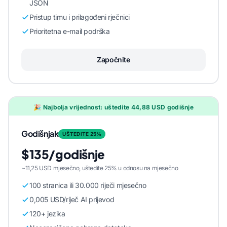
JSON
Pristup timu i prilagođeni rječnici
Prioritetna e-mail podrška
Započnite
🎉 Najbolja vrijednost: uštedite 44,88 USD godišnje
Godišnjak
UŠTEDITE 25%
$135/godišnje
~11,25 USD mjesečno, uštedite 25% u odnosu na mjesečno
100 stranica ili 30.000 riječi mjesečno
0,005 USD/riječ AI prijevod
120+ jezika