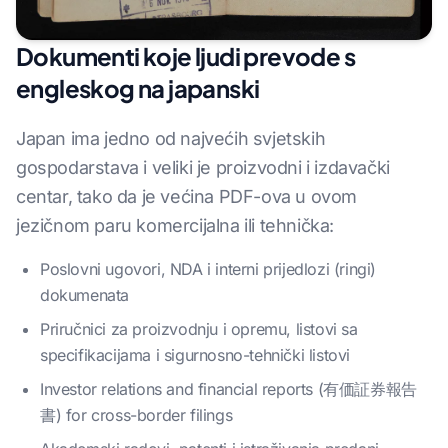
Dokumenti koje ljudi prevode s
engleskog na japanski
Japan ima jedno od najvećih svjetskih
gospodarstava i veliki je proizvodni i izdavački
centar, tako da je većina PDF-ova u ovom
jezičnom paru komercijalna ili tehnička:
Poslovni ugovori, NDA i interni prijedlozi (ringi)
dokumenata
Priručnici za proizvodnju i opremu, listovi sa
specifikacijama i sigurnosno-tehnički listovi
Investor relations and financial reports (有価証券報告
書) for cross-border filings