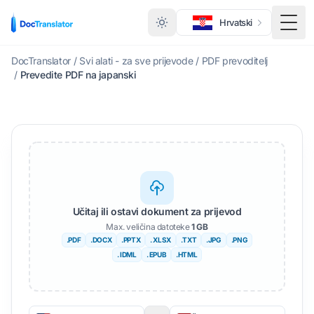
Hrvatski
Toggl
DocTranslator
/
Svi alati - za sve prijevode
/
PDF prevoditelj
/
Prevedite PDF na japanski
Učitaj ili ostavi dokument za prijevod
Max. veličina datoteke
1 GB
.PDF
.DOCX
.PPTX
. XLSX
.TXT
.JPG
.PNG
. IDML
. EPUB
.HTML