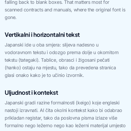
falling back to blank boxes. That matters most for
scanned contracts and manuals, where the original font is
gone.
Vertikalni i horizontalni tekst
Japanski ide u oba smjera: slijeva nadesno u
vodoravnom tekstu i odozgo prema dolje u okomitom
tekstu (tategaki). Tablice, obrasci i žigosani pečati
(hanko) ostaju na mjestu, tako da prevedena stranica
glasi onako kako je to učinio izvornik.
Uljudnost i kontekst
Japanski gradi razine formalnosti (keigo) koje engleski
nastoji izravnati. AI čita okolni kontekst kako bi odabrao
prikladan registar, tako da poslovna pisma izlaze više
formalno nego ležerno nego kao ležerni materijal umjesto