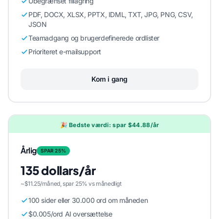
Ubegrænset fillagring
PDF, DOCX, XLSX, PPTX, IDML, TXT, JPG, PNG, CSV,
JSON
Teamadgang og brugerdefinerede ordlister
Prioriteret e-mailsupport
Kom i gang
🎉 Bedste værdi: spar $44.88/år
Årlig
SPAR 25%
135 dollars/år
~$11.25/måned, spar 25% vs månedligt
100 sider eller 30.000 ord om måneden
$0.005/ord AI oversættelse