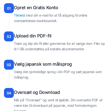
Opret en Gratis Konto
01
Tilmeld
med din e-mail for at få adgang til online
oversættelses-dashboardet.
Upload din PDF-fil
02
Træk og slip din fil eller gennemse for at vælge den. Filer op
til 1 GB understøttes på betalte abonnementer.
Vælg japansk som målsprog
03
Vælg det oprindelige sprog i din PDF og sæt japansk som
målsprog.
Oversæt og Download
04
Klik på "Oversæt" og vent et øjeblik. Din oversatte PDF vil
være klar til download på japansk, med formateringen
bevaret.