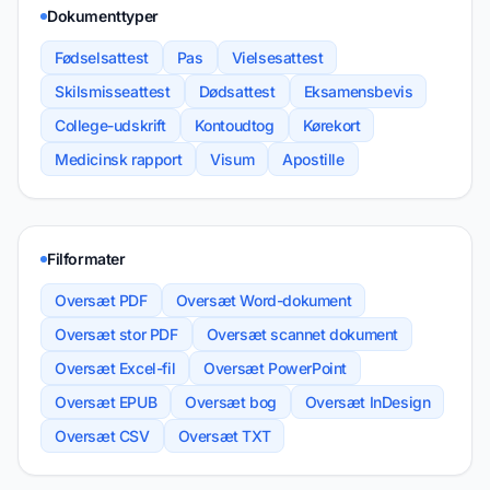
Dokumenttyper
Fødselsattest
Pas
Vielsesattest
Skilsmisseattest
Dødsattest
Eksamensbevis
College-udskrift
Kontoudtog
Kørekort
Medicinsk rapport
Visum
Apostille
Filformater
Oversæt PDF
Oversæt Word-dokument
Oversæt stor PDF
Oversæt scannet dokument
Oversæt Excel-fil
Oversæt PowerPoint
Oversæt EPUB
Oversæt bog
Oversæt InDesign
Oversæt CSV
Oversæt TXT