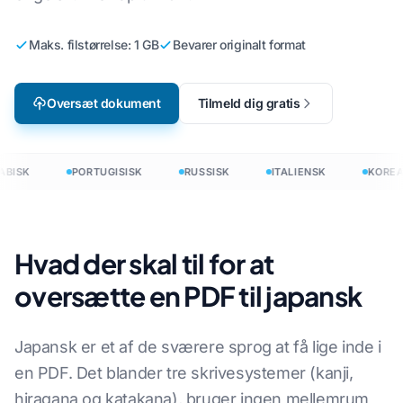
Maks. filstørrelse: 1 GB
Bevarer originalt format
Oversæt dokument
Tilmeld dig gratis
BISK
PORTUGISISK
RUSSISK
ITALIENSK
KOREA
Hvad der skal til for at
oversætte en PDF til japansk
Japansk er et af de sværere sprog at få lige inde i
en PDF. Det blander tre skrivesystemer (kanji,
hiragana og katakana), bruger ingen mellemrum