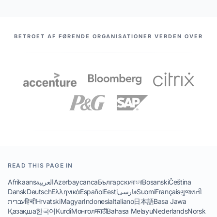
VORES PARTNERE
BETROET AF FØRENDE ORGANISATIONER VERDEN OVER
READ THIS PAGE IN
Afrikaans
العربية
Azərbaycanca
Български
বাংলা
Bosanski
Čeština
Dansk
Deutsch
Ελληνικά
Español
Eesti
فارسی
Suomi
Français
ગુજરાતી
עברית
हिन्दी
Hrvatski
Magyar
Indonesia
Italiano
日本語
Basa Jawa
Қазақша
한국어
Kurdî
Монгол
मराठी
Bahasa Melayu
Nederlands
Norsk