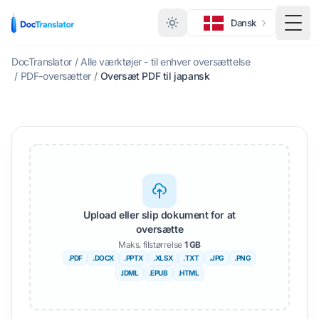
Dansk
Skift
DocTranslator
/
Alle værktøjer - til enhver oversættelse
/
PDF-oversætter
/
Oversæt PDF til japansk
Upload eller slip dokument for at
oversætte
Maks. filstørrelse
1 GB
.PDF
.DOCX
.PPTX
.XLSX
.TXT
.JPG
.PNG
.IDML
.EPUB
.HTML