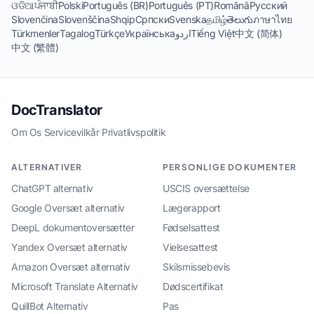
ଓଡିଆ
ਪੰਜਾਬੀ
Polski
Português (BR)
Português (PT)
Română
Русский
Slovenčina
Slovenščina
Shqip
Српски
Svenska
தமிழ்
తెలుగు
ภาษาไทย
Türkmenler
Tagalog
Türkçe
Українська
اردو
Tiếng Việt
中文 (简体)
中文 (繁體)
DocTranslator
Om Os
·
Servicevilkår
·
Privatlivspolitik
ALTERNATIVER
PERSONLIGE DOKUMENTER
ChatGPT alternativ
USCIS oversættelse
Google Oversæt alternativ
Lægerapport
DeepL dokumentoversætter
Fødselsattest
Yandex Oversæt alternativ
Vielsesattest
Amazon Oversæt alternativ
Skilsmissebevis
Microsoft Translate Alternativ
Dødscertifikat
QuillBot Alternativ
Pas