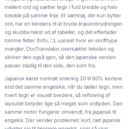
mellem ord og sætter tegn i fuld bredde og halv
bredde på samme linje. Et værktøj, der kun bytter
ord, har en tendens til at bryde linjeombrydningen
og skubbe tekst ud af tabeller, og det efterlader
tomme felter (tofu, □), uanset hvor en skrifttype
mangler. DocTranslator oversætter teksten og
skriver den også igen, så den japanske version
passer stadig til den side, den kom fra.
Japansk kører normalt omkring 20 til 60% kortere
end det samme engelske, når du tæller tegn, men
hvert tegn er visuelt bredere, så reflowing af
layoutet betyder lige så meget som ordlyden. Den
samme motor fungerer omvendt, fra japansk til
engelsk. Der vender problemet: kort, tæt japansk
udvider sig til længere engelsk, som så skal