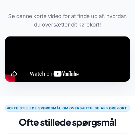
Se denne korte video for at finde ud af, hvordan
du oversætter dit kørekort!
OFTE STILLEDE SPØRGSMÅL OM OVERSÆTTELSE AF KØREKORT
Ofte stillede spørgsmål