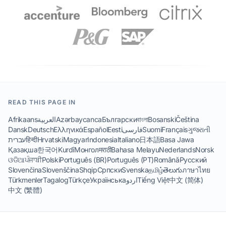
READ THIS PAGE IN
Afrikaans
العربية
Azərbaycanca
Български
বাংলা
Bosanski
Čeština
Dansk
Deutsch
Ελληνικά
Español
Eesti
فارسی
Suomi
Français
ગુજરાતી
עברית
हिन्दी
Hrvatski
Magyar
Indonesia
Italiano
日本語
Basa Jawa
Қазақша
한국어
Kurdî
Монгол
मराठी
Bahasa Melayu
Nederlands
Norsk
ଓଡିଆ
ਪੰਜਾਬੀ
Polski
Português (BR)
Português (PT)
Română
Русский
Slovenčina
Slovenščina
Shqip
Српски
Svenska
தமிழ்
తెలుగు
ภาษาไทย
Türkmenler
Tagalog
Türkçe
Українська
اردو
Tiếng Việt
中文 (简体)
中文 (繁體)