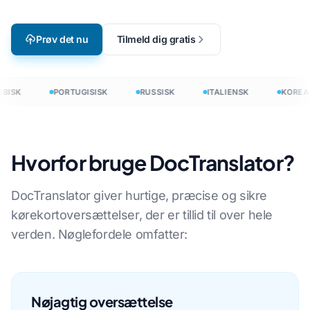
Prøv det nu
Tilmeld dig gratis
BISK
PORTUGISISK
RUSSISK
ITALIENSK
KOREA
Hvorfor bruge DocTranslator?
DocTranslator giver hurtige, præcise og sikre
kørekortoversættelser, der er tillid til over hele
verden. Nøglefordele omfatter:
Nøjagtig oversættelse