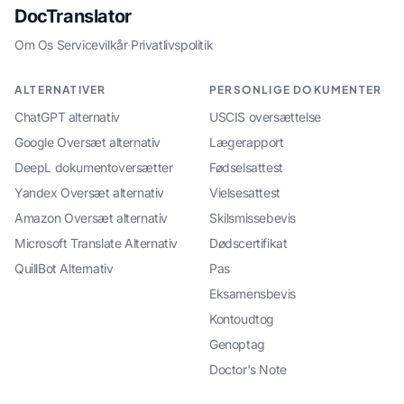
DocTranslator
Om Os
·
Servicevilkår
·
Privatlivspolitik
ALTERNATIVER
PERSONLIGE DOKUMENTER
ChatGPT alternativ
USCIS oversættelse
Google Oversæt alternativ
Lægerapport
DeepL dokumentoversætter
Fødselsattest
Yandex Oversæt alternativ
Vielsesattest
Amazon Oversæt alternativ
Skilsmissebevis
Microsoft Translate Alternativ
Dødscertifikat
QuillBot Alternativ
Pas
Eksamensbevis
Kontoudtog
Genoptag
Doctor's Note