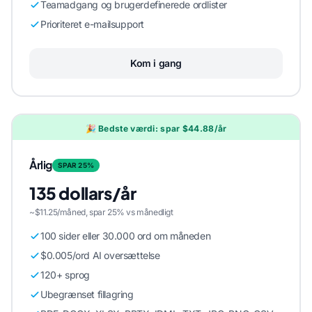
Teamadgang og brugerdefinerede ordlister
Prioriteret e-mailsupport
Kom i gang
🎉 Bedste værdi: spar $44.88/år
Årlig
SPAR 25%
135 dollars/år
~$11.25/måned, spar 25% vs månedligt
100 sider eller 30.000 ord om måneden
$0.005/ord AI oversættelse
120+ sprog
Ubegrænset fillagring