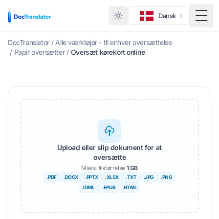
Dansk
Skift
DocTranslator
/
Alle værktøjer - til enhver oversættelse
/
Papir oversætter
/
Oversæt kørekort online
Upload eller slip dokument for at
oversætte
Maks. filstørrelse
1 GB
.PDF
.DOCX
.PPTX
.XLSX
.TXT
.JPG
.PNG
.IDML
. EPUB
.HTML