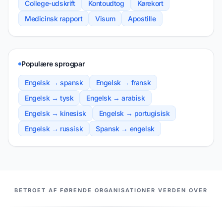
College-udskrift
Kontoudtog
Kørekort
Medicinsk rapport
Visum
Apostille
Populære sprogpar
Engelsk → spansk
Engelsk → fransk
Engelsk → tysk
Engelsk → arabisk
Engelsk → kinesisk
Engelsk → portugisisk
Engelsk → russisk
Spansk → engelsk
VORES PARTNERE
BETROET AF FØRENDE ORGANISATIONER VERDEN OVER