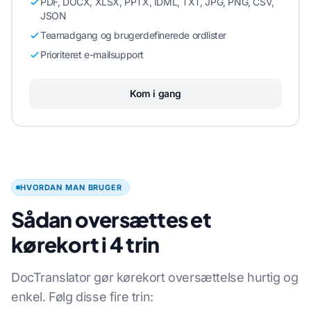
PDF, DOCX, XLSX, PPTX, IDML, TXT, JPG, PNG, CSV,
JSON
Teamadgang og brugerdefinerede ordlister
Prioriteret e-mailsupport
Kom i gang
HVORDAN MAN BRUGER
Sådan oversættes et
kørekort i 4 trin
DocTranslator gør kørekort oversættelse hurtig og
enkel. Følg disse fire trin: