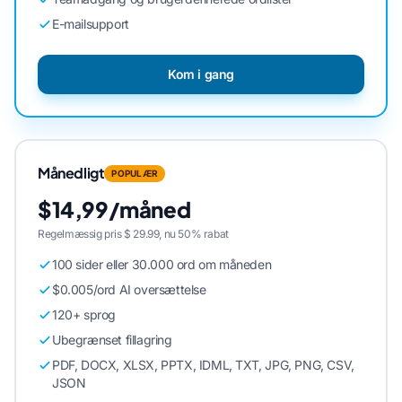
E-mailsupport
Kom i gang
Månedligt
POPULÆR
$14,99/måned
Regelmæssig pris $ 29.99, nu 50% rabat
100 sider eller 30.000 ord om måneden
$0.005/ord AI oversættelse
120+ sprog
Ubegrænset fillagring
PDF, DOCX, XLSX, PPTX, IDML, TXT, JPG, PNG, CSV,
JSON