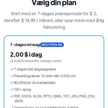
Vælg din plan
Start med en 7-dages prøveperiode for $ 2,
derefter $ 14,99 / måned, eller spar mere med årlig
fakturering
7-dages retssag
MEST POPULÆR
2,00 $ i dag
så 14,99 $/måned efter retssagen slutter
7-dages fuld adgangsprøve
Prøvetidsgrænse: 10 sider eller 3.000 ord
$0.005/ord AI oversættelse
120+ sprog
PDF, DOCX, XLSX, PPTX, IDML, TXT, JPG, PNG, CSV,
JSON
Teamadgang og brugerdefinerede ordlister