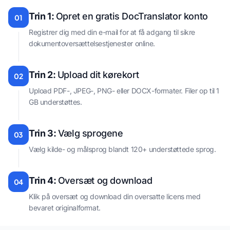
Trin 1:
Opret en gratis DocTranslator konto
01
Registrer dig med din e-mail for at få adgang til sikre
dokumentoversættelsestjenester online.
Trin 2:
Upload dit kørekort
02
Upload PDF-, JPEG-, PNG- eller DOCX-formater. Filer op til 1
GB understøttes.
Trin 3:
Vælg sprogene
03
Vælg kilde- og målsprog blandt 120+ understøttede sprog.
Trin 4:
Oversæt og download
04
Klik på oversæt og download din oversatte licens med
bevaret originalformat.