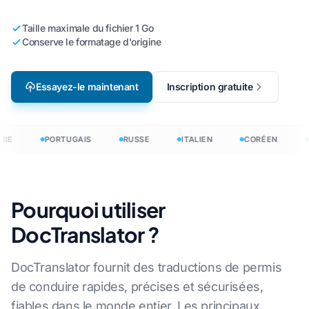
Taille maximale du fichier 1 Go
Conserve le formatage d'origine
Essayez-le maintenant
Inscription gratuite
BE
PORTUGAIS
RUSSE
ITALIEN
CORÉEN
Pourquoi utiliser
DocTranslator ?
DocTranslator fournit des traductions de permis
de conduire rapides, précises et sécurisées,
fiables dans le monde entier. Les principaux