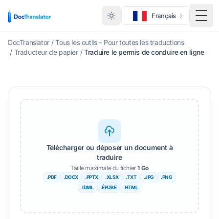
Français
Basc
DocTranslator
/
Tous les outils – Pour toutes les traductions
/
Traducteur de papier
/
Traduire le permis de conduire en ligne
Télécharger ou déposer un document à
traduire
Taille maximale du fichier
1 Go
.PDF
.DOCX
.PPTX
.XLSX
.TXT
.JPG
.PNG
.IDML
.ÉPUBE
.HTML