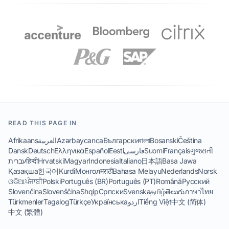
READ THIS PAGE IN
Afrikaans
العربية
Azərbaycanca
Български
বাংলা
Bosanski
Čeština
Dansk
Deutsch
Ελληνικά
Español
Eesti
فارسی
Suomi
Français
ગુજરાતી
עברית
हिन्दी
Hrvatski
Magyar
Indonesia
Italiano
日本語
Basa Jawa
Қазақша
한국어
Kurdî
Монгол
मराठी
Bahasa Melayu
Nederlands
Norsk
ଓଡିଆ
ਪੰਜਾਬੀ
Polski
Português (BR)
Português (PT)
Română
Русский
Slovenčina
Slovenščina
Shqip
Српски
Svenska
தமிழ்
తెలుగు
ภาษาไทย
Türkmenler
Tagalog
Türkçe
Українська
اردو
Tiếng Việt
中文 (简体)
中文 (繁體)