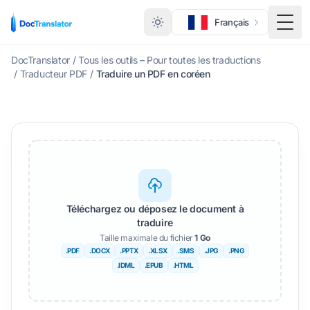
Français
Menu
DocTranslator
/
Tous les outils – Pour toutes les traductions
/
Traducteur PDF
/
Traduire un PDF en coréen
Téléchargez ou déposez le document à
traduire
Taille maximale du fichier
1 Go
.PDF
.DOCX
.PPTX
.XLSX
.SMS
.JPG
.PNG
.IDML
.EPUB
.HTML