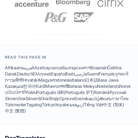
READ THIS PAGE IN
Afrikaans
العربية
Azərbaycanca
Български
বাংলা
Bosanski
Čeština
Dansk
Deutsch
Ελληνικά
Español
Eesti
فارسی
Suomi
Français
ગુજરાતી
עברית
हिन्दी
Hrvatski
Magyar
Indonesia
Italiano
日本語
Basa Jawa
Қазақша
한국어
Kurdî
Монгол
मराठी
Bahasa Melayu
Nederlands
Norsk
ଓଡିଆ
ਪੰਜਾਬੀ
Polski
Português (BR)
Português (PT)
Română
Русский
Slovenčina
Slovenščina
Shqip
Српски
Svenska
தமிழ்
తెలుగు
ภาษาไทย
Türkmenler
Tagalog
Türkçe
Українська
اردو
Tiếng Việt
中文 (简体)
中文 (繁體)