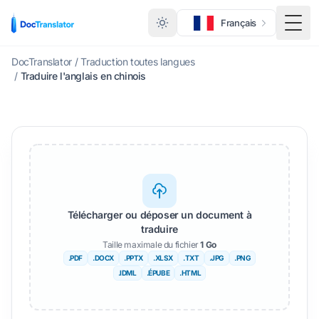
Français
Basc
DocTranslator
/
Traduction toutes langues
/
Traduire l'anglais en chinois
Télécharger ou déposer un document à
traduire
Taille maximale du fichier
1 Go
.PDF
.DOCX
.PPTX
.XLSX
.TXT
.JPG
.PNG
.IDML
.ÉPUBE
.HTML