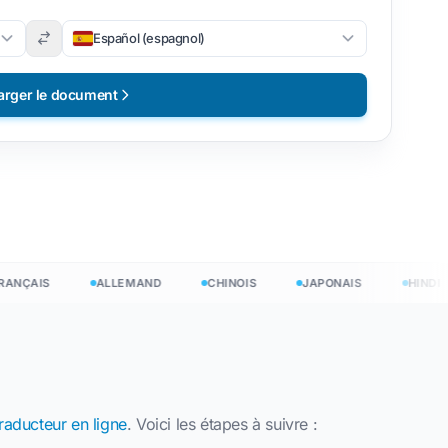
Español (espagnol)
arger le document
ÇAIS
ALLEMAND
CHINOIS
JAPONAIS
HINDI
traducteur en ligne
. Voici les étapes à suivre :