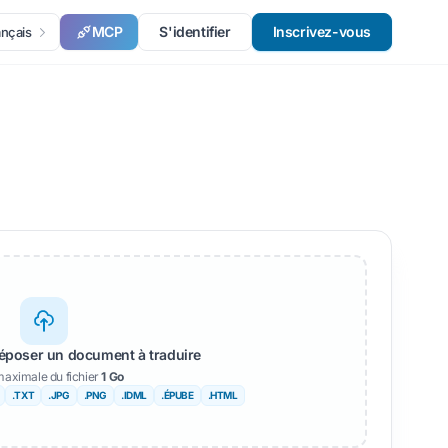
MCP
S'identifier
Inscrivez-vous
ançais
époser un document à traduire
 maximale du fichier
1 Go
.TXT
.JPG
.PNG
.IDML
.ÉPUBE
.HTML