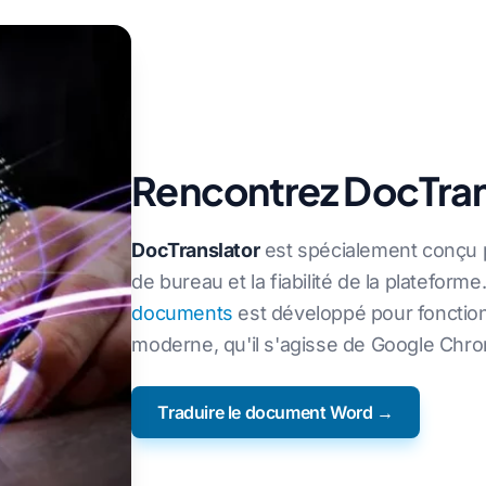
Rencontrez DocTrans
DocTranslator
est spécialement conçu p
de bureau et la fiabilité de la plateform
documents
est développé pour fonctio
moderne, qu'il s'agisse de Google Chrom
Traduire le document Word →