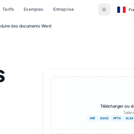
Tarifs
Exemples
Entreprise
Fr
aduire des documents Word
YPE DE
CONVERTIR PAR FORMAT
AUTRES LANGUES
AUTRES LANGUES
DOCX)
PDF en DOCX
on
Africain
s
X)
PDF en TXT
ngali
Suédois
InDesign au format PDF
rdou
Hébreu
XLSX en PDF
rvégien
Serbe
IDML)
TXT à XLSX
rathe
Slovène
Télécharger ou d
JPG en PDF
lougou
Swahili
Taille
.PDF
.DOCX
.PPTX
.XLSX
A
JPEG vers PDF
mil
Amharique
ers TXT
PNG en PDF
rc
Albanais