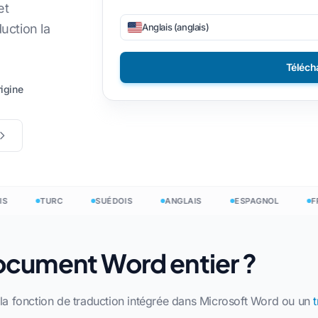
et
ers CSV
DOCX à TXT
etnamien
Philippin
Anglais (anglais)
uction la
EPUB en PDF
alien
Finlandais
Téléch
lonais
Bulgare
igine
nDesign
rainien
Hongrois
 .DOCX
tin
Zoulou
 Excel
hèque
Yorouba
owerPoint
landais
Toutes les 120+ langues →
TURC
SUÉDOIS
ANGLAIS
ESPAGNOL
FRAN
mong
Commencez gratuitement
ocument Word entier ?
Commencez gratuitement
la fonction de traduction intégrée dans Microsoft Word ou un