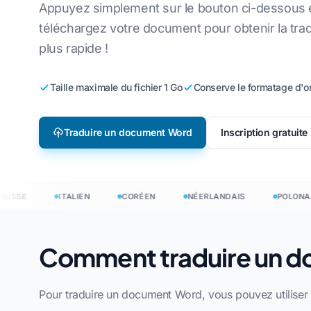
Appuyez simplement sur le bouton ci-dessous 
Localisation de jeux vidéo
Traduire des fichi
Anglais vers coréen
Vi
téléchargez votre document pour obtenir la trad
plus rapide !
Apprentissage en ligne
Traduire JSON
Anglais vers arabe
It
Traducteur HTML
dais
Anglais vers turc
Po
Taille maximale du fichier 1 Go
Conserve le formatage d'or
Nombre de mots I
Anglais vers indonésien
Uk
Compteur de mots
n
Anglais vers hindi
La
Traduire un document Word
Inscription gratuite
Nombre de fichiers
Anglais vers ourdou
Tc
Nombre de mots P
Ir
SE
ITALIEN
CORÉEN
NÉERLANDAIS
POLONAIS
H
en 120+ langues
Comment traduire un d
uire des documents en 120+ langues
Pour traduire un document Word, vous pouvez utiliser 