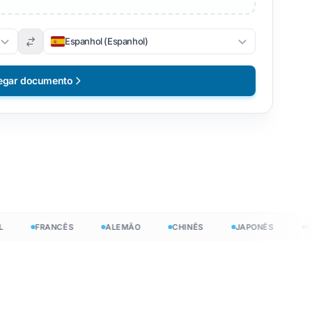
Espanhol (Espanhol)
egar documento
FRANCÊS
ALEMÃO
CHINÊS
JAPONÊS
HIND