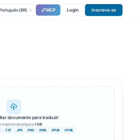
MCP
Login
Inscreva-se
Português (BR)
ltar documento para traduzir
 máximo do arquivo
1 GB
X
.TXT
.JPG
.PNG
.IDML
.EPUB
.HTML