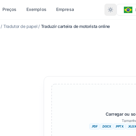
Preços
Exemplos
Empresa
/
Tradutor de papel
/
Traduzir carteira de motorista online
TIPO DE
OUTRAS LÍNGUAS
MAIS IDIOMAS
CONVERTER POR FORMATO
ndi
Africâner
rd (.DOCX)
PDF para DOCX
ngalês
Sueco
XLSX)
PDF para TXT
du
Hebraico
)
InDesign para PDF
orueguês
Sérvio
XLSX para PDF
rata
Esloveno
ign (. IDML)
TXT para XLSX
lugu
Suaíle
JPG para PDF
Carregar ou so
Tamanho
mil
Amárico
JPEG para PDF
.PDF
.DOCX
.PPTX
.XLS
rco
Albanês
s TXT
PNG para PDF