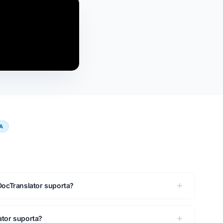
A
DocTranslator suporta?
ator suporta?