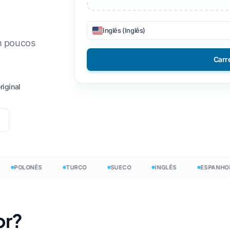
etnamita
Filipinas
s CSV
DOCX para TXT
Inglês (Inglês)
aliano
Finlandês
EPUB para PDF
em poucos
lonês
Búlgaro
Carr
raniano
Húngaro
avras do
iginal
tim
Zulu
de palavras
heco
Ioruba
uivos do
landês
Todos os 120+ idiomas →
mong
avras do
POLONÊS
TURCO
SUECO
INGLÊS
ESPANHOL
Comece grátis
Comece grátis
or?