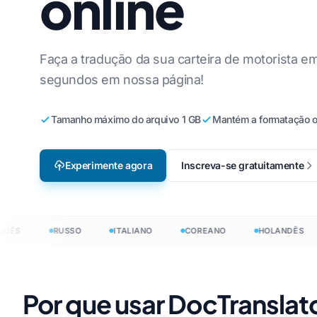
online
Inglês para coreano
Vi
Localização de videogame
Traduzir arquivo
Inglês para Árabe
It
e-Learning
Traduzir JSON
Faça a tradução da sua carteira de motorista 
segundos em nossa página!
s
Inglês para Turco
Po
Tradutor HTML
rquês
Inglês para indonésio
Uc
Contagem de pal
Tamanho máximo do arquivo 1 GB
Mantém a formatação or
InDesign
io
Inglês para Hindi
La
.DOCX contador 
Inglês para Urdu
Tc
Experimente agora
Inscreva-se gratuitamente
Contagem de arq
Ir
Excel
H
Contagem de pal
PowerPoint
ÊS
RUSSO
ITALIANO
COREANO
HOLANDÊS
zir documentos em 120+ idiomas
m 120+ idiomas
Por que usar DocTranslat