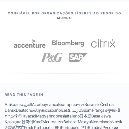
NOSSOS PARCEIROS
CONFIÁVEL POR ORGANIZAÇÕES LÍDERES AO REDOR DO
MUNDO
READ THIS PAGE IN
Afrikaans
العربية
Azərbaycanca
Български
বাংলা
Bosanski
Čeština
Dansk
Deutsch
Ελληνικά
Español
Eesti
فارسی
Suomi
Français
ગુજરાતી
עברית
हिन्दी
Hrvatski
Magyar
Indonesia
Italiano
日本語
Basa Jawa
Қазақша
한국어
Kurdî
Монгол
मराठी
Bahasa Melayu
Nederlands
Norsk
ଓଡିଆ
ਪੰਜਾਬੀ
Polski
Português (BR)
Português (PT)
Română
Русский