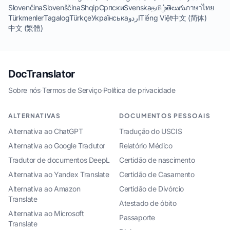
Slovenčina
Slovenščina
Shqip
Српски
Svenska
தமிழ்
తెలుగు
ภาษาไทย
Türkmenler
Tagalog
Türkçe
Українська
اردو
Tiếng Việt
中文 (简体)
中文 (繁體)
DocTranslator
Sobre nós
·
Termos de Serviço
·
Política de privacidade
ALTERNATIVAS
DOCUMENTOS PESSOAIS
Alternativa ao ChatGPT
Tradução do USCIS
Alternativa ao Google Tradutor
Relatório Médico
Tradutor de documentos DeepL
Certidão de nascimento
Alternativa ao Yandex Translate
Certidão de Casamento
Alternativa ao Amazon
Certidão de Divórcio
Translate
Atestado de óbito
Alternativa ao Microsoft
Passaporte
Translate