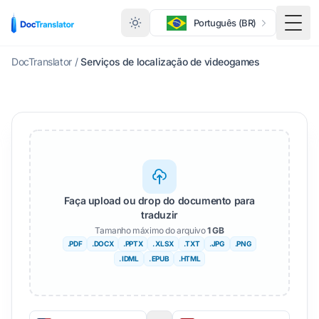
Português (BR)
Menu
DocTranslator
/
Serviços de localização de videogames
Faça upload ou drop do documento para
traduzir
Tamanho máximo do arquivo
1 GB
.PDF
.DOCX
.PPTX
. XLSX
.TXT
.JPG
.PNG
. IDML
. EPUB
.HTML