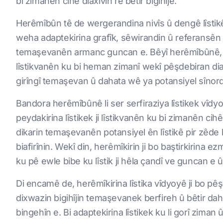
bi zimanên cihê diaxivin re bêtir bigihîje.
Herêmîbûn tê de wergerandina nivîs û dengê lîstik
weha adaptekirina grafîk, sêwirandin û referansên ça
temaşevanên armanc guncan e. Bêyî herêmîbûnê, lî
lîstikvanên ku bi heman zimanî wekî pêşdebiran diaxi
girîngî temaşevan û dahata wê ya potansiyel sînord
Bandora herêmîbûnê li ser serfiraziya lîstikek vîdyo
peydakirina lîstikek ji lîstikvanên ku bi zimanên cih
dikarin temaşevanên potansiyel ên lîstikê pir zêde 
biafirînin. Wekî din, herêmîkirin ji bo baştirkirina ez
ku pê ewle bibe ku lîstik ji hêla çandî ve guncan e û
Di encamê de, herêmîkirina lîstika vîdyoyê ji bo pêş
dixwazin bigihîjin temaşevanek berfireh û bêtir dah
bingehîn e. Bi adaptekirina lîstikek ku li gorî ziman