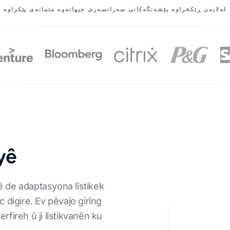
لەلایەن ڕێکخراوە پێشەنگەکانی سەرانسەری جیهانەوە متمانەی پێکراوە
yê
tê de adaptasyona lîstikek
 digire. Ev pêvajo girîng
rfireh û ji lîstikvanên ku