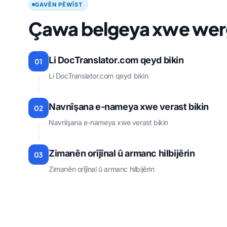
GAVÊN PÊWÎST
Çawa belgeya xwe wer
Li DocTranslator.com qeyd bikin
01
Li DocTranslator.com qeyd bikin
Navnîşana e-nameya xwe verast bikin
02
Navnîşana e-nameya xwe verast bikin
Zimanên orîjînal û armanc hilbijêrin
03
Zimanên orîjînal û armanc hilbijêrin