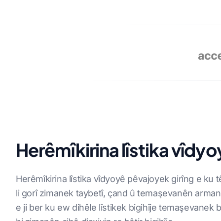
HEVKARÊN ME
Herêmîkirina lîstika vîdyo
Herêmîkirina lîstika vîdyoyê pêvajoyek girîng e ku 
li gorî zimanek taybetî, çand û temaşevanên armanc
e ji ber ku ew dihêle lîstikek bigihîje temaşevanek be