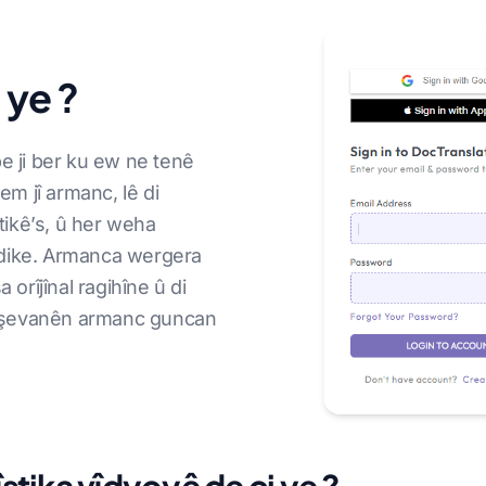
 ye ?
e ji ber ku ew ne tenê
m jî armanc, lê di
ikê’s, û her weha
dike. Armanca wergera
 orîjînal ragihîne û di
maşevanên armanc guncan