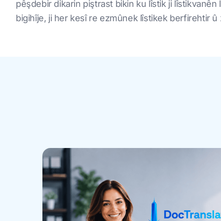
pêşdebir dikarin piştrast bikin ku lîstik ji lîstikvanên 
bigihîje, ji her kesî re ezmûnek lîstikek berfirehtir û 