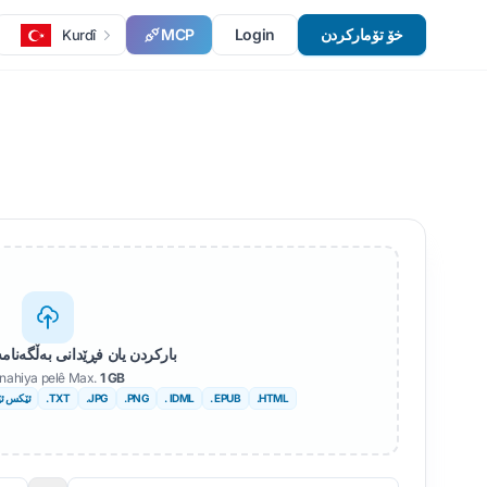
MCP
Login
خۆ تۆمارکردن
Kurdî
بارکردن یان فڕێدانی بەڵگەنامە
nahiya pelê Max.
1 GB
ئێکس ئێ
.TXT
.JPG
.PNG
. IDML
. EPUB
.HTML