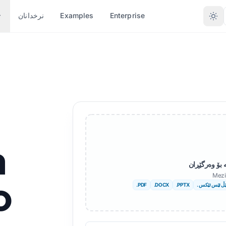
نرخدانان
Examples
Enterprise
بە گوێرەی فۆرمات بگۆڕە
وەرگێڕانی بە
ZIMANÊN DIN
ZÊDETIR ZIMAN
.DOCX)
PDF ji bo DOCX
Nexêr
Efrîkanî
SX)
PDF ji bo TXT
Bengalî
Swêdî
InDesign بۆ PDF
)
Ûrdûyî
Îbranî
n
TX
XLSX bo PDF
Norwêcî
Sirbî
 بۆ وەرگێڕان
.IDML)
TXT ber XLSX
Maratî
Slovenî
Mezi
o
.PDF
.DOCX
.PPTX
. ڵ ئێس ئێکس
JPG bo PDF
Teluguyî
Swahîlîyî
UB
JPEG bo PDF
Tamîlî
Amharîkî
erînin
PNG bo PDF
Tirkî
Albanî