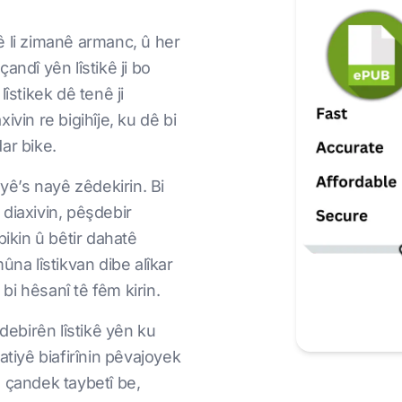
ê li zimanê armanc, û her
ndî yên lîstikê ji bo
stikek dê tenê ji
vin re bigihîje, ku dê bi
ar bike.
yê’s nayê zêdekirin. Bi
ê diaxivin, pêşdebir
bikin û bêtir dahatê
mûna lîstikvan dibe alîkar
 bi hêsanî tê fêm kirin.
debirên lîstikê yên ku
atiyê biafirînin pêvajoyek
 û çandek taybetî be,