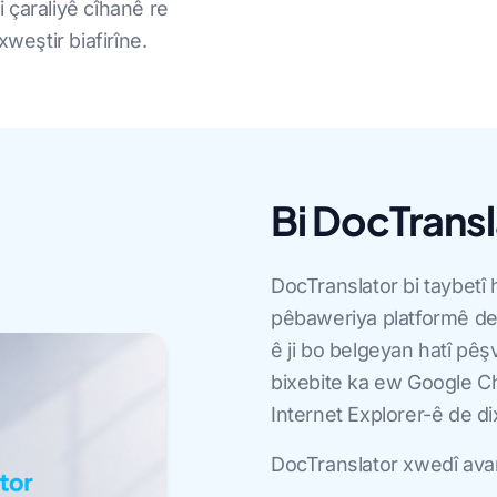
li çaraliyê cîhanê re
xweştir biafirîne.
Bi DocTransla
DocTranslator bi taybetî
pêbaweriya platformê de
ê ji bo belgeyan hatî pê
bixebite ka ew Google Ch
Internet Explorer-ê de di
DocTranslator xwedî avan