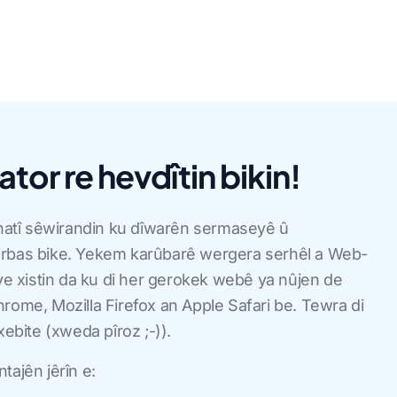
tor re hevdîtin bikin!
 hatî sêwirandin ku dîwarên sermaseyê û
rbas bike. Yekem karûbarê wergera serhêl a Web-
şve xistin da ku di her gerokek webê ya nûjen de
rome, Mozilla Firefox an Apple Safari be. Tewra di
xebite (xweda pîroz ;-)).
tajên jêrîn e: