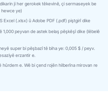
 dikarin ji her gerokek têkevinê, çi sermaseyek be
n hewce ye)
Excel (.xlsx) û Adobe PDF (.pdf) piştgirî dike
nê 1,000 peyvan de astek belaş pêşkêşî dike (lêbelê
eyê super bi pêşbazî tê biha ye: 0,005 $ / peyv.
esaziyê erzantir e.
ê hûrdem e. Wê bi çend rojên hilberîna mirovan re