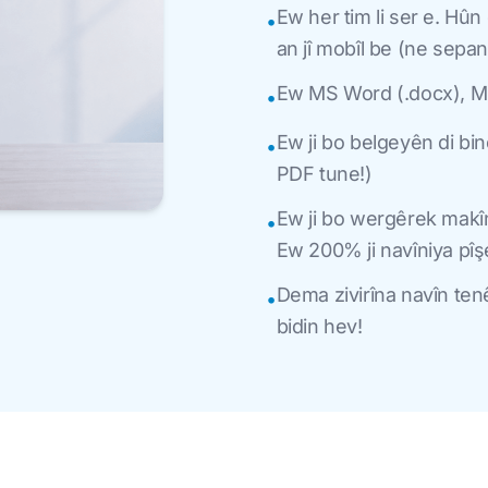
Ew her tim li ser e. Hûn
•
an jî mobîl be (ne sepa
Ew MS Word (.docx), MS 
•
Ew ji bo belgeyên di bi
•
PDF tune!)
Ew ji bo wergêrek makîn
•
Ew 200% ji navîniya pîş
Dema zivirîna navîn ten
•
bidin hev!