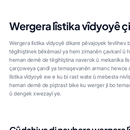
Wergera lîstika vîdyoyê çi
Wergera lîstika vîdyoyê dikare pêvajoyek tevlihev b
têgihiştinek bêkêmasî ya hem zimanên çavkanî û he
heman demê de têgihîştina naverok û mekanîka lîst
çarçoweya çandî ya temaşevanên armanc hewce 
lîstika vîdyoyê ew e ku bi rast wate û mebesta nivîsa
heman demê de piştrast bike ku werger ji bo te
û dengek xwezayî ye.