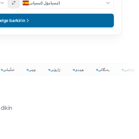
ئیسپانیۆل (ئیسپانی)
elge barkirin
ڤێتنامی
بەنگالی
هیندی
ژاپۆنی
چینی
ئەڵما
dikin
بە 