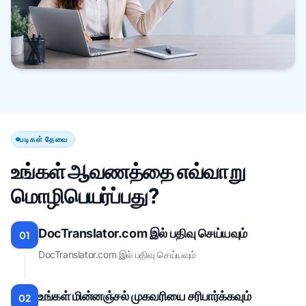
படிகள் தேவை
உங்கள் ஆவணத்தை எவ்வாறு
மொழிபெயர்ப்பது?
DocTranslator.com இல் பதிவு செய்யவும்
01
DocTranslator.com இல் பதிவு செய்யவும்
உங்கள் மின்னஞ்சல் முகவரியை சரிபார்க்கவும்
02