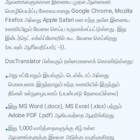
ஆவணங்களுக்கான இணைய முதல் ஆன்லைன்
மொழிபெயர்ப்பு சேவையானது Google Chrome, Mozilla
Firefox அல்லது Apple Safari என எந்த நவீன இணைய
உலாவியிலும் வேலை செய்ய உருவாக்கப்பட்டுள்ளது. இது
இன்டர்நெட் எக்ஸ்ப்ளோரரில் கூட வேலை செய்கிறது
(கடவுள் ஆசீர்வதிப்பார்; -)).
DocTranslator பின்வரும் நன்மைகளைக் கொண்டுள்ளது:
அது எப்போதும் இயங்கும். டெஸ்க்டாப் அல்லது
•
மொபைலாக இருந்தாலும் எந்த உலாவியில் இருந்தும்
நீங்கள் உள்நுழையலாம் (பயன்பாடு தேவையில்லை)
இது MS Word (.docx), MS Excel (.xlsx) மற்றும்
•
Adobe PDF (.pdf) ஆகியவற்றை ஆதரிக்கிறது
இது 1,000 வார்த்தைகளுக்கு கீழ் உள்ள
•
ஆவணங்களுக்கு இலவச அடுக்கு வழங்குகிறது