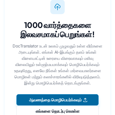
1000 வார்த்தைகளை
இலவசமாகப் பெறுங்கள்!
DocTranslator உடன் உலகம் முழுவதும் உள்ள வீரர்களை
அடையுங்கள். எங்கள் AI-இயங்கும் தளம் உங்கள்
விளையாட்டின் உரையை விரைவாகவும் மலிவு
விலையிலும் உள்ளூர்மயமாக்கவும் மொழிபெயர்க்கவும்
உதவுகிறது, எனவே நீங்கள் உங்கள் பார்வையாளர்களை
மொழிகள் மற்றும் கலாச்சாரங்களில் விரிவுபடுத்தலாம்.
இன்று மொழிபெயர்க்கத் தொடங்குங்கள்.
ஆவணத்தை மொழிபெயர்க்கவும்
எங்களை தொடர்பு கொள்ள