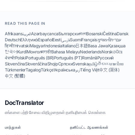
READ THIS PAGE IN
Afrikaans
العربية
Azərbaycanca
Български
বাংলা
Bosanski
Čeština
Dansk
Deutsch
Ελληνικά
Español
Eesti
فارسی
Suomi
Français
ગુજરાતી
עברית
हिन्दी
Hrvatski
Magyar
Indonesia
Italiano
日本語
Basa Jawa
Қазақша
한국어
Kurdî
Монгол
मराठी
Bahasa Melayu
Nederlands
Norsk
ଓଡିଆ
ਪੰਜਾਬੀ
Polski
Português (BR)
Português (PT)
Română
Русский
Slovenčina
Slovenščina
Shqip
Српски
Svenska
தமிழ்
తెలుగు
ภาษาไทย
Türkmenler
Tagalog
Türkçe
Українська
اردو
Tiếng Việt
中文 (简体)
中文 (繁體)
DocTranslator
எங்களை பற்றி
·
சேவை விதிமுறைகள்
·
தனியுரிமைக் கொள்கை
மாற்றுகள்
தனிப்பட்ட ஆவணங்கள்