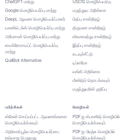
ChatGPT மாற்று
USCIS மொழிபெயர்ப்பு
Google மொழிபெயர்ப்பு மாற்று
மருத்துவ அறிக்கை
DeepL ஆவண மொழிபெயர்ப்பாளர்
பிறப்பு சான்றிதழ்
யாண்டெக்ஸ் மொழிபெயர்ப்பு மாற்று
திருமண சான்றிதழ்
அமேசான் மொழிபெயர்ப்பு மாற்று
விவாகரத்து சான்றிதழ்
மைக்ரோசாஃப்ட் மொழிபெயர்ப்பு
இறப்பு சான்றிதழ்
மாற்று
கடவுச்சீட்டு
QuillBot Alternative
டிப்ளமோ
வங்கி அறிக்கை
மீண்டும் தொடங்கவும்
மருத்துவரின் குறிப்பு
பயிற்சிகள்
மொழிகள்
ஸ்கேன் செய்யப்பட்ட ஆவணங்களை
PDF ஐ ஸ்பானிஷ் மொழியில்
மொழிபெயர்க்கவும்
மொழிபெயர்க்கவும்
அதிகாரப்பூர்வ மொழிபெயர்ப்பை
PDF ஐ பிரஞ்சு மொழியில்
எவ்வாறு பெறுவது
மொழிபெயர்க்கவும்