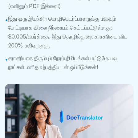
(எனினும் PDF இல்லை!)
இது ஒரு இயந்திர மொழிபெயர்ப்பாளருக்கு மிகவும்
•
போட்டியாக விலை நிர்ணயம் செய்யப்பட்டுள்ளது:
$0.005/வார்த்தை. இது தொழில்துறை சராசரியை விட
200% மலிவானது.
சராசரியாக திரும்பும் நேரம் நிமிடங்கள் மட்டுமே. பல
•
நாட்கள் மனித உற்பத்தியுடன் ஒப்பிடுங்கள்!