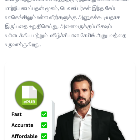
மாற்றியமைப்பதன் மூலம், டெவலப்பர்கள் இந்த கேம்
உலகெங்கிலும் உள்ள வீரர்களுக்கு அணுகக்கூடியதாக
இருப்பதை உறுதிசெய்து, அனைவருக்கும் மிகவும்
உள்ளடக்கிய மற்றும் மகிழ்ச்சியான கேமிங் அனுபவத்தை
உருவாக்குகிறது.