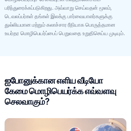
பரிந்துரைக்கப்படுகிறது. அவ்வாறு செய்வதன் மூலம்,
டெவலப்பர்கள் தங்கள் இலக்கு பார்வையாளர்களுக்கு
துல்லியமான மற்றும் கலாச்சார ரீதியாக பொருத்தமான
உயர்தர மொழிபெயர்ப்பைப் பெறுவதை உறுதிசெய்ய முடியும்.
ஐபோனுக்கான எளிய வீடியோ
கேமை மொழிபெயர்க்க எவ்வளவு
செலவாகும்?