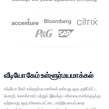
உலகெங்கிலும் உள்ள முன்னணி நிறுவனங்களால் நம்பப்படுகிறது
வீடியோ கேம் உள்ளூர்மயமாக்கல்
வீடியோ கேம் உள்ளூர்மயமாக்கல் என்பது ஒரு குறிப்பிட்ட
மொழி, கலாச்சாரம் மற்றும் இலக்கு பார்வையாளர்களுக்கு
ஏற்றவாறு ஒரு விளையாட்டை மாற்றியமைப்பதை