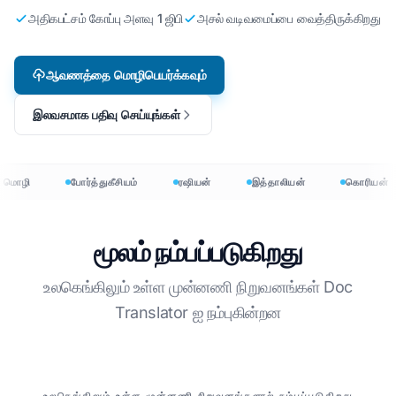
அதிகபட்சம் கோப்பு அளவு 1 ஜிபி
அசல் வடிவமைப்பை வைத்திருக்கிறது
ஆவணத்தை மொழிபெயர்க்கவும்
இலவசமாக பதிவு செய்யுங்கள்
 மொழி
போர்த்துகீசியம்
ரஷியன்
இத்தாலியன்
கொரியன்
மூலம் நம்பப்படுகிறது
உலகெங்கிலும் உள்ள முன்னணி நிறுவனங்கள் Doc
Translator ஐ நம்புகின்றன
எங்கள் பங்காளிகள்