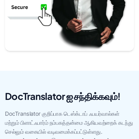
DocTranslator ஐ சந்திக்கவும்!
DocTranslator குறிப்பாக டெஸ்க்டாப் ஃபயர்வால்கள்
மற்றும் பிளாட்ஃபார்ம் நம்பகத்தன்மை ஆகியவற்றைக் கடந்து
செல்லும் வகையில் வடிவமைக்கப்பட்டுள்ளது.