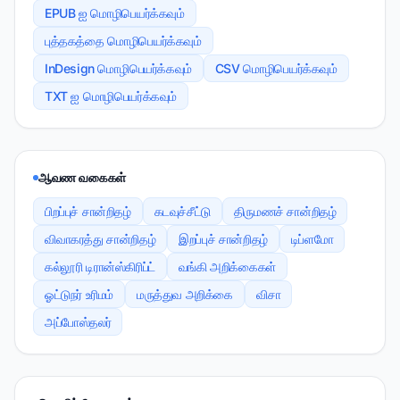
EPUB ஐ மொழிபெயர்க்கவும்
புத்தகத்தை மொழிபெயர்க்கவும்
InDesign மொழிபெயர்க்கவும்
CSV மொழிபெயர்க்கவும்
TXT ஐ மொழிபெயர்க்கவும்
ஆவண வகைகள்
பிறப்புச் சான்றிதழ்
கடவுச்சீட்டு
திருமணச் சான்றிதழ்
விவாகரத்து சான்றிதழ்
இறப்புச் சான்றிதழ்
டிப்ளமோ
கல்லூரி டிரான்ஸ்கிரிப்ட்
வங்கி அறிக்கைகள்
ஓட்டுநர் உரிமம்
மருத்துவ அறிக்கை
விசா
அப்போஸ்தலர்