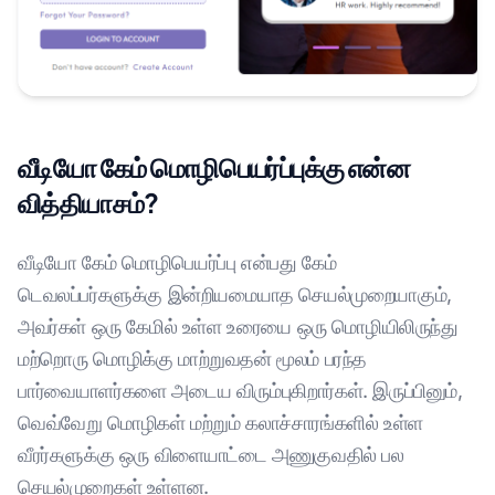
வீடியோ கேம் மொழிபெயர்ப்புக்கு என்ன
வித்தியாசம்?
வீடியோ கேம் மொழிபெயர்ப்பு என்பது கேம்
டெவலப்பர்களுக்கு இன்றியமையாத செயல்முறையாகும்,
அவர்கள் ஒரு கேமில் உள்ள உரையை ஒரு மொழியிலிருந்து
மற்றொரு மொழிக்கு மாற்றுவதன் மூலம் பரந்த
பார்வையாளர்களை அடைய விரும்புகிறார்கள். இருப்பினும்,
வெவ்வேறு மொழிகள் மற்றும் கலாச்சாரங்களில் உள்ள
வீரர்களுக்கு ஒரு விளையாட்டை அணுகுவதில் பல
செயல்முறைகள் உள்ளன.