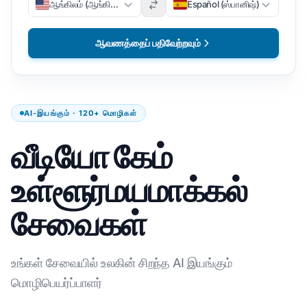
ஆங்கிலம் (ஆங்கிலம்)
Español (ஸ்பானிஷ்)
ஆவணத்தைப் பதிவேற்றவும்
AI-இயங்கும் · 120+ மொழிகள்
வீடியோ கேம்
உள்ளூர்மயமாக்கல்
சேவைகள்
உங்கள் சேவையில் உலகின் சிறந்த AI இயங்கும்
மொழிபெயர்ப்பாளர்