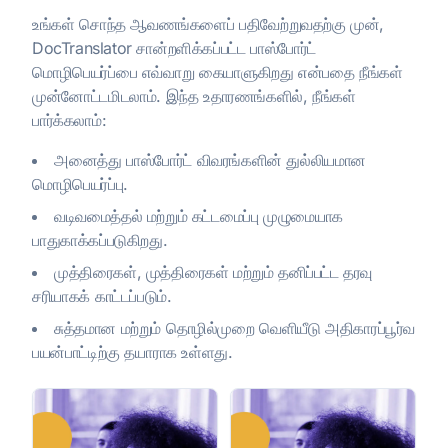
உங்கள் சொந்த ஆவணங்களைப் பதிவேற்றுவதற்கு முன்,
DocTranslator சான்றளிக்கப்பட்ட பாஸ்போர்ட்
மொழிபெயர்ப்பை எவ்வாறு கையாளுகிறது என்பதை நீங்கள்
முன்னோட்டமிடலாம். இந்த உதாரணங்களில், நீங்கள்
பார்க்கலாம்:
அனைத்து பாஸ்போர்ட் விவரங்களின் துல்லியமான
மொழிபெயர்ப்பு.
வடிவமைத்தல் மற்றும் கட்டமைப்பு முழுமையாக
பாதுகாக்கப்படுகிறது.
முத்திரைகள், முத்திரைகள் மற்றும் தனிப்பட்ட தரவு
சரியாகக் காட்டப்படும்.
சுத்தமான மற்றும் தொழில்முறை வெளியீடு அதிகாரப்பூர்வ
பயன்பாட்டிற்கு தயாராக உள்ளது.