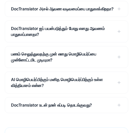
DocTranslator அசல் ஆவண வடிவமைப்பை பாதுகாக்கிறதா?
DocTranslator ஐப் பயன்படுத்தும் போது எனது ஆவணம்
பாதுகாப்பானதா?
பணம் செலுத்துவதற்கு முன் எனது மொழிபெயர்ப்பை
முன்னோட்டமிட முடியுமா?
AI மொழிபெயர்ப்பிற்கும் மனித மொழிபெயர்ப்பிற்கும் உள்ள
வித்தியாசம் என்ன?
DocTranslator உடன் நான் எப்படி தொடங்குவது?