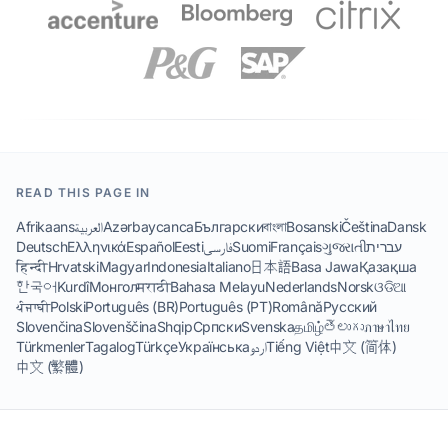
READ THIS PAGE IN
Afrikaans
العربية
Azərbaycanca
Български
বাংলা
Bosanski
Čeština
Dansk
Deutsch
Ελληνικά
Español
Eesti
فارسی
Suomi
Français
ગુજરાતી
עברית
हिन्दी
Hrvatski
Magyar
Indonesia
Italiano
日本語
Basa Jawa
Қазақша
한국어
Kurdî
Монгол
मराठी
Bahasa Melayu
Nederlands
Norsk
ଓଡିଆ
ਪੰਜਾਬੀ
Polski
Português (BR)
Português (PT)
Română
Русский
Slovenčina
Slovenščina
Shqip
Српски
Svenska
தமிழ்
తెలుగు
ภาษาไทย
Türkmenler
Tagalog
Türkçe
Українська
اردو
Tiếng Việt
中文 (简体)
中文 (繁體)