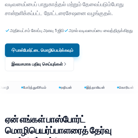
வடிவமைப்பைப் பாதுகாத்தல் மற்றும் தேவைப்படும்போது
சான்றளிக்கப்பட்ட நோட்டரைசேஷனை வழங்குதல்.
அதிகபட்சம் கோப்பு அளவு 1 ஜிபி
அசல் வடிவமைப்பை வைத்திருக்கிறது
பாஸ்போர்ட்டை மொழிபெயர்க்கவும்
இலவசமாக பதிவு செய்யுங்கள்
மொழி
போர்த்துகீசியம்
ரஷியன்
இத்தாலியன்
கொரியன்
ஏன் எங்கள் பாஸ்போர்ட்
மொழிபெயர்ப்பாளரைத் தேர்வு