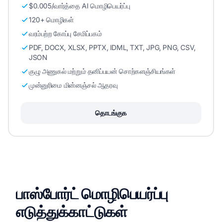
$0.005/வார்த்தை AI மொழிபெயர்ப்பு
120+ மொழிகள்
வரம்பற்ற கோப்பு சேமிப்பகம்
PDF, DOCX, XLSX, PPTX, IDML, TXT, JPG, PNG, CSV,
JSON
குழு அணுகல் மற்றும் தனிப்பயன் சொற்களஞ்சியங்கள்
முன்னுரிமை மின்னஞ்சல் ஆதரவு
தொடங்குக
பாஸ்போர்ட் மொழிபெயர்ப்பு
எடுத்துக்காட்டுகள்