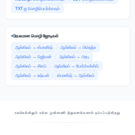
TXT ஐ மொழிபெயர்க்கவும்
பிரபலமான மொழி ஜோடிகள்
ஆங்கிலம் → ஸ்பானிஷ்
ஆங்கிலம் → பிரெஞ்சு
ஆங்கிலம் → ஜெர்மன்
ஆங்கிலம் → அரபு
ஆங்கிலம் → சீனம்
ஆங்கிலம் → போர்ச்சுக்கீஸ்
ஆங்கிலம் → ரஷ்யன்
ஸ்பானிஷ் → ஆங்கிலம்
எங்கள் பங்காளிகள்
உலகெங்கிலும் உள்ள முன்னணி நிறுவனங்களால் நம்பப்படுகிறது