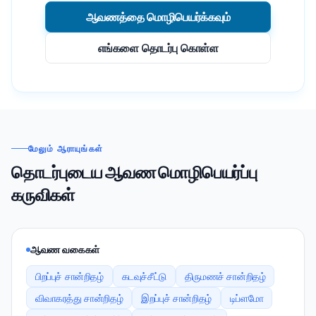
ஆவணத்தை மொழிபெயர்க்கவும்
எங்களை தொடர்பு கொள்ள
மேலும் ஆராயுங்கள்
தொடர்புடைய ஆவண மொழிபெயர்ப்பு
கருவிகள்
ஆவண வகைகள்
பிறப்புச் சான்றிதழ்
கடவுச்சீட்டு
திருமணச் சான்றிதழ்
விவாகரத்து சான்றிதழ்
இறப்புச் சான்றிதழ்
டிப்ளமோ