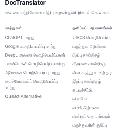
DocTranslator
எங்களை பற்றி
·
சேவை விதிமுறைகள்
·
தனியுரிமைக் கொள்கை
மாற்றுகள்
தனிப்பட்ட ஆவணங்கள்
ChatGPT மாற்று
USCIS மொழிபெயர்ப்பு
Google மொழிபெயர்ப்பு மாற்று
மருத்துவ அறிக்கை
DeepL ஆவண மொழிபெயர்ப்பாளர்
பிறப்பு சான்றிதழ்
யாண்டெக்ஸ் மொழிபெயர்ப்பு மாற்று
திருமண சான்றிதழ்
அமேசான் மொழிபெயர்ப்பு மாற்று
விவாகரத்து சான்றிதழ்
மைக்ரோசாஃப்ட் மொழிபெயர்ப்பு
இறப்பு சான்றிதழ்
மாற்று
கடவுச்சீட்டு
QuillBot Alternative
டிப்ளமோ
வங்கி அறிக்கை
மீண்டும் தொடங்கவும்
மருத்துவரின் குறிப்பு