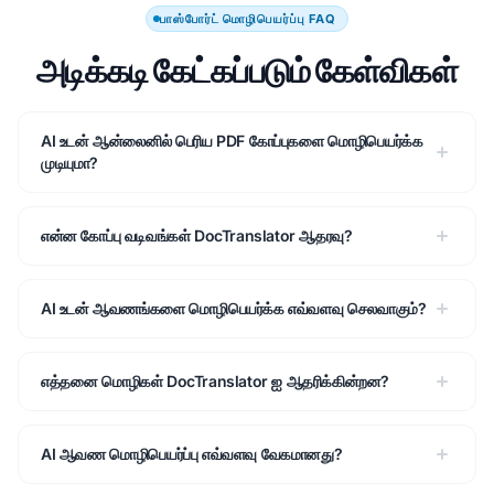
பாஸ்போர்ட் மொழிபெயர்ப்பு FAQ
அடிக்கடி கேட்கப்படும் கேள்விகள்
AI உடன் ஆன்லைனில் பெரிய PDF கோப்புகளை மொழிபெயர்க்க
முடியுமா?
என்ன கோப்பு வடிவங்கள் DocTranslator ஆதரவு?
AI உடன் ஆவணங்களை மொழிபெயர்க்க எவ்வளவு செலவாகும்?
எத்தனை மொழிகள் DocTranslator ஐ ஆதரிக்கின்றன?
AI ஆவண மொழிபெயர்ப்பு எவ்வளவு வேகமானது?