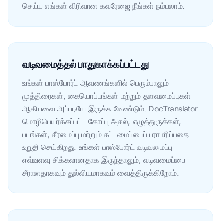
செய்ய எங்கள் விரிவான கவரேஜை நீங்கள் நம்பலாம்.
வடிவமைத்தல் பாதுகாக்கப்பட்டது
உங்கள் பாஸ்போர்ட் ஆவணங்களில் பெரும்பாலும்
முத்திரைகள், கையொப்பங்கள் மற்றும் தளவமைப்புகள்
ஆகியவை அப்படியே இருக்க வேண்டும். DocTranslator
மொழிபெயர்க்கப்பட்ட கோப்பு அசல், எழுத்துருக்கள்,
படங்கள், சீரமைப்பு மற்றும் கட்டமைப்பைப் பராமரிப்பதை
உறுதி செய்கிறது. உங்கள் பாஸ்போர்ட் வடிவமைப்பு
எவ்வளவு சிக்கலானதாக இருந்தாலும், வடிவமைப்பை
சீரானதாகவும் துல்லியமாகவும் வைத்திருக்கிறோம்.