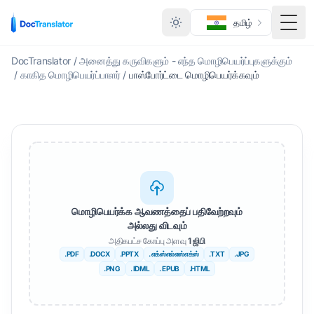
தமிழ்
மாற்ற
DocTranslator
/
அனைத்து கருவிகளும் - எந்த மொழிபெயர்ப்புகளுக்கும்
/
காகித மொழிபெயர்ப்பாளர்
/
பாஸ்போர்ட்டை மொழிபெயர்க்கவும்
மொழிபெயர்க்க ஆவணத்தைப் பதிவேற்றவும்
அல்லது விடவும்
அதிகபட்ச கோப்பு அளவு
1 ஜிபி
.PDF
.DOCX
.PPTX
. எக்ஸ்எல்எஸ்எக்ஸ்
.TXT
.JPG
.PNG
. IDML
. EPUB
.HTML