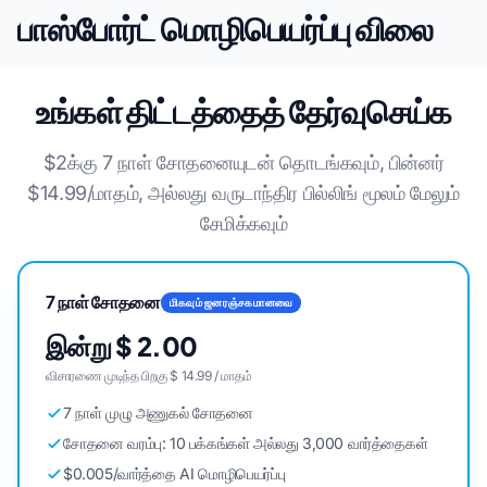
பாஸ்போர்ட் மொழிபெயர்ப்பு விலை
உங்கள் திட்டத்தைத் தேர்வுசெய்க
$2க்கு 7 நாள் சோதனையுடன் தொடங்கவும், பின்னர்
$14.99/மாதம், அல்லது வருடாந்திர பில்லிங் மூலம் மேலும்
சேமிக்கவும்
7 நாள் சோதனை
மிகவும் ஜனரஞ்சகமானவை
இன்று $ 2.00
விசாரணை முடிந்த பிறகு $ 14.99 / மாதம்
7 நாள் முழு அணுகல் சோதனை
சோதனை வரம்பு: 10 பக்கங்கள் அல்லது 3,000 வார்த்தைகள்
$0.005/வார்த்தை AI மொழிபெயர்ப்பு