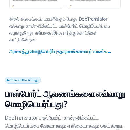
அசல் அமைப்பைப் பராமரிக்கும் போது DocTranslator
எவ்வாறு சான்றளிக்கப்பட்ட பாஸ்போர்ட் மொழிபெயர்ப்பை
வழங்குகிறது என்பதை இந்த எடுத்துக்காட்டுகள்
காட்டுகின்றன.
அனைத்து மொழிபெயர்ப்பு உதாரணங்களையும் காண்க→
எப்படி உபயோகிப்பது
பாஸ்போர்ட் ஆவணங்களை எவ்வாறு
மொழிபெயர்ப்பது?
DocTranslator பாஸ்போர்ட்-சான்றளிக்கப்பட்ட
மொழிபெயர்ப்பை வேகமாகவும் எளிமையாகவும் செய்கிறது.