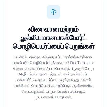
விரைவான மற்றும்
துல்லியமான பாஸ்போர்ட்
மொழிபெயர்ப்பைப் பெறுங்கள்
பயணம், குடிவரவு அல்லது சட்ட நோக்கங்களுக்காக
பாஸ்போர்ட் மொழிபெயர்ப்பு தேவையா? DocTranslator
உங்கள் வடிவமைப்பை அப்படியே வைத்திருக்கும் போது
AI-இயங்கும் துல்லியத்துடன் சான்றளிக்கப்பட்ட
பாஸ்போர்ட் மொழிபெயர்ப்பை வழங்குகிறது. உங்கள்
பாஸ்போர்ட் மொழிபெயர்ப்பை இப்போது ஆன்லைனில்
தொடங்குங்கள் மற்றும் நீங்கள் நம்பக்கூடிய
முடிவுகளைப் பெறுங்கள்.