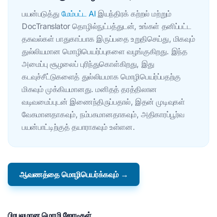
பயன்படுத்து
மேம்பட்ட AI
இயந்திரக் கற்றல் மற்றும்
DocTranslator தொழில்நுட்பத்துடன், உங்கள் தனிப்பட்ட
தகவல்கள் பாதுகாப்பாக இருப்பதை உறுதிசெய்து, மிகவும்
துல்லியமான மொழிபெயர்ப்புகளை வழங்குகிறது. இந்த
அமைப்பு சூழலைப் புரிந்துகொள்கிறது, இது
கடவுச்சீட்டுகளைத் துல்லியமாக மொழிபெயர்ப்பதற்கு
மிகவும் முக்கியமானது. மனிதத் தரத்திலான
வடிவமைப்புடன் இணைந்திருப்பதால், இதன் முடிவுகள்
வேகமானதாகவும், நம்பகமானதாகவும், அதிகாரப்பூர்வ
பயன்பாட்டிற்குத் தயாராகவும் உள்ளன.
ஆவணத்தை மொழிபெயர்க்கவும் →
பிரபலமான மொழி ஜோடிகள்