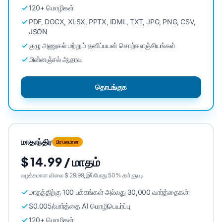
120+ மொழிகள்
PDF, DOCX, XLSX, PPTX, IDML, TXT, JPG, PNG, CSV,
JSON
குழு அணுகல் மற்றும் தனிப்பயன் சொற்களஞ்சியங்கள்
மின்னஞ்சல் ஆதரவு
தொடங்குக
மாதாந்திர
பிரபலமான
$ 14.99 / மாதம்
வழக்கமான விலை $ 29.99, இப்போது 50% தள்ளுபடி
மாதத்திற்கு 100 பக்கங்கள் அல்லது 30,000 வார்த்தைகள்
$0.005/வார்த்தை AI மொழிபெயர்ப்பு
120+ மொழிகள்