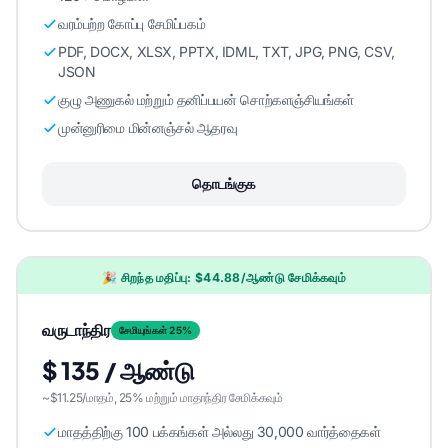
வரம்பற்ற கோப்பு சேமிப்பகம்
PDF, DOCX, XLSX, PPTX, IDML, TXT, JPG, PNG, CSV,
JSON
குழு அணுகல் மற்றும் தனிப்பயன் சொற்களஞ்சியங்கள்
முன்னுரிமை மின்னஞ்சல் ஆதரவு
தொடங்குக
🎉 சிறந்த மதிப்பு: $44.88/ஆண்டு சேமிக்கவும்
வருடாந்திர
சேமியுங்கள் 25%
$ 135 / ஆண்டு
~$11.25/மாதம், 25% மற்றும் மாதாந்திர சேமிக்கவும்
மாதத்திற்கு 100 பக்கங்கள் அல்லது 30,000 வார்த்தைகள்