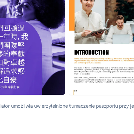
lator umożliwia uwierzytelnione tłumaczenie paszportu przy