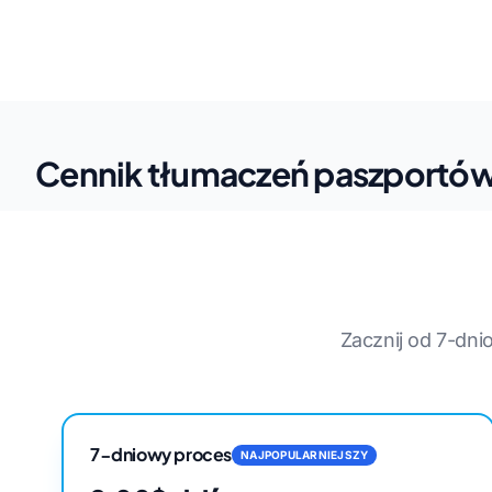
Cennik tłumaczeń paszportó
Zacznij od 7-dn
7-dniowy proces
NAJPOPULARNIEJSZY