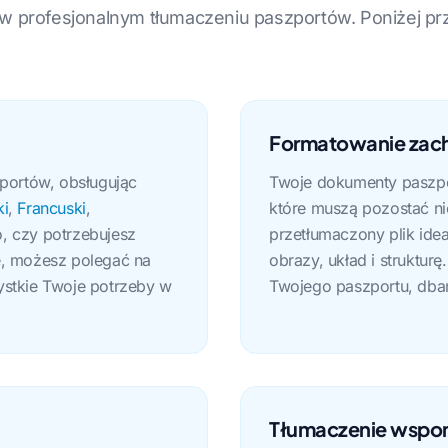
 w profesjonalnym tłumaczeniu paszportów. Poniżej pr
Formatowanie za
zportów, obsługując
Twoje dokumenty paszpor
ki
,
Francuski
,
które muszą pozostać ni
o, czy potrzebujesz
przetłumaczony plik ide
e, możesz polegać na
obrazy, układ i struktur
ystkie Twoje potrzeby w
Twojego paszportu, dba
Tłumaczenie wspom