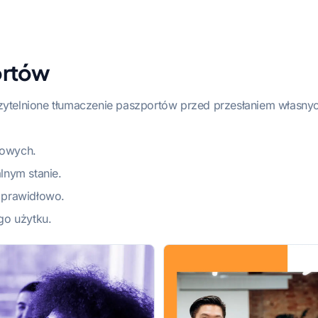
ortów
rzytelnione tłumaczenie paszportów przed przesłaniem włas
towych.
lnym stanie.
 prawidłowo.
go użytku.