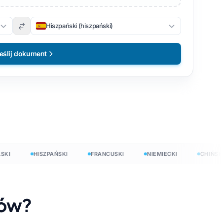
Hiszpański (hiszpański)
eślij dokument
HISZPAŃSKI
FRANCUSKI
NIEMIECKI
CHIŃSKI
tów?