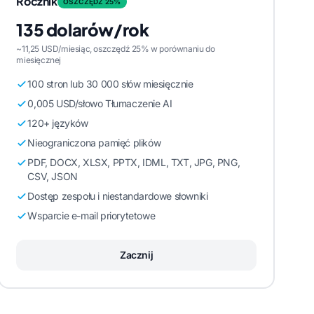
Rocznik
OSZCZĘDŹ 25%
135 dolarów/rok
~11,25 USD/miesiąc, oszczędź 25% w porównaniu do
miesięcznej
100 stron lub 30 000 słów miesięcznie
0,005 USD/słowo Tłumaczenie AI
120+ języków
Nieograniczona pamięć plików
PDF, DOCX, XLSX, PPTX, IDML, TXT, JPG, PNG,
CSV, JSON
Dostęp zespołu i niestandardowe słowniki
Wsparcie e-mail priorytetowe
Zacznij