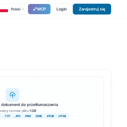
MCP
Login
Zarejestruj się
Polski
ść dokument do przetłumaczenia
alny rozmiar pliku
1 GB
X
.TXT
.JPG
.PNG
.IDML
.EPUB
.HTML