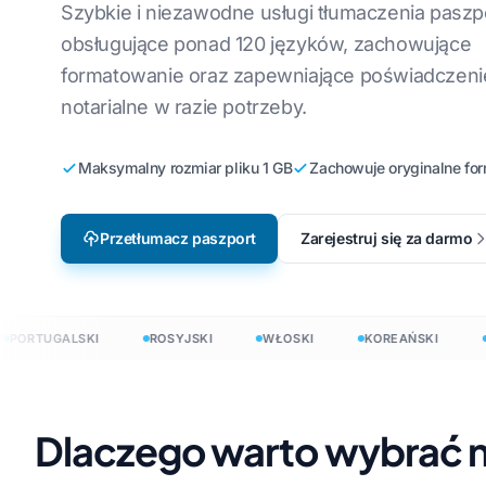
Produkcja
Tłumacz AI EPUB
Szybkie i niezawodne usługi tłumaczenia pasz
Angielski na koreański
Wie
Lokalizacja gier wideo
obsługujące ponad 120 języków, zachowujące
Tłumaczenie plik
formatowanie oraz zapewniające poświadczeni
Angielskiego na arabski
Wło
e-learning
Tłumaczenie plik
notarialne w razie potrzeby.
i
Angielski na turecki
Pol
Przetłumacz JSO
Angielski na Indonezyjski
Ukr
Tłumacz HTML
Maksymalny rozmiar pliku 1 GB
Zachowuje oryginalne fo
i
Angielski na hindi
Łac
Liczba słów w pr
InDesign
Przetłumacz paszport
Zarejestruj się za darmo
Angielski na urdu
Cze
.DOCX Licznik sł
Irl
Liczba plików Exc
Hm
RTUGALSKI
ROSYJSKI
WŁOSKI
KOREAŃSKI
HOL
Licznik słów w pr
PowerPoint
z dokumenty w 120+ językach
Dlaczego warto wybrać 
0+ językach