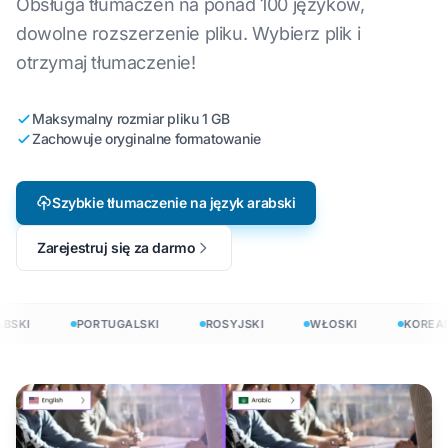
Obsługa tłumaczeń na ponad 100 języków,
dowolne rozszerzenie pliku. Wybierz plik i
otrzymaj tłumaczenie!
Maksymalny rozmiar pliku 1 GB
Zachowuje oryginalne formatowanie
Szybkie tłumaczenie na język arabski
Zarejestruj się za darmo
SKI
PORTUGALSKI
ROSYJSKI
WŁOSKI
KOREAŃS