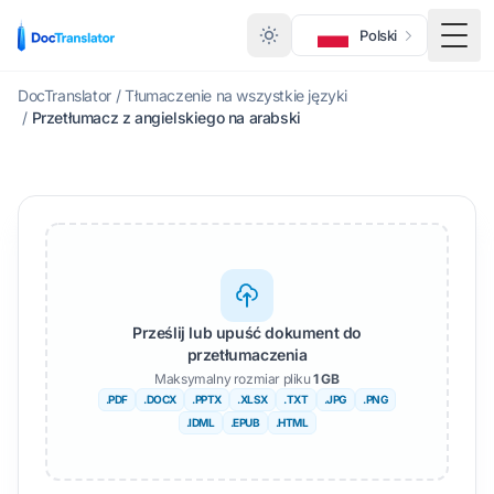
Polski
Prze
DocTranslator
/
Tłumaczenie na wszystkie języki
/
Przetłumacz z angielskiego na arabski
Prześlij lub upuść dokument do
przetłumaczenia
Maksymalny rozmiar pliku
1 GB
.PDF
.DOCX
.PPTX
.XLSX
.TXT
.JPG
.PNG
.IDML
.EPUB
.HTML