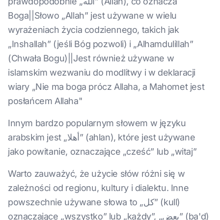
prawdopodobnie „الله” (Allah), co oznacza
Boga||Słowo „Allah” jest używane w wielu
wyrażeniach życia codziennego, takich jak
„Inshallah” (jeśli Bóg pozwoli) i „Alhamdulillah”
(Chwała Bogu)||Jest również używane w
islamskim wezwaniu do modlitwy i w deklaracji
wiary „Nie ma boga prócz Allaha, a Mahomet jest
posłańcem Allaha"
Innym bardzo popularnym słowem w języku
arabskim jest „أهلا” (ahlan), które jest używane
jako powitanie, oznaczające „cześć” lub „witaj”
Warto zauważyć, że użycie słów różni się w
zależności od regionu, kultury i dialektu. Inne
powszechnie używane słowa to „كل” (kull)
oznaczające „wszystko” lub „każdy”, „بعض” (ba'd)