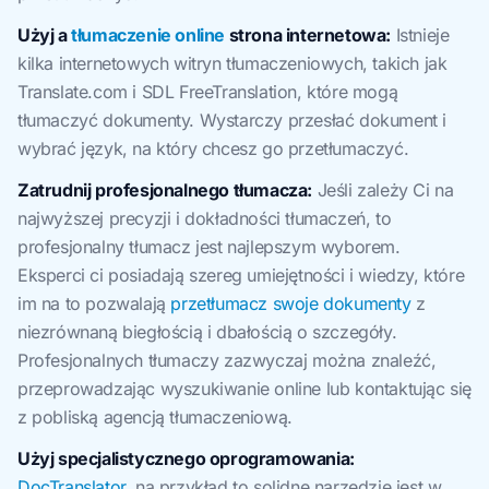
Użyj a
tłumaczenie online
strona internetowa:
Istnieje
kilka internetowych witryn tłumaczeniowych, takich jak
Translate.com i SDL FreeTranslation, które mogą
tłumaczyć dokumenty. Wystarczy przesłać dokument i
wybrać język, na który chcesz go przetłumaczyć.
Zatrudnij profesjonalnego tłumacza:
Jeśli zależy Ci na
najwyższej precyzji i dokładności tłumaczeń, to
profesjonalny tłumacz jest najlepszym wyborem.
Eksperci ci posiadają szereg umiejętności i wiedzy, które
im na to pozwalają
przetłumacz swoje dokumenty
z
niezrównaną biegłością i dbałością o szczegóły.
Profesjonalnych tłumaczy zazwyczaj można znaleźć,
przeprowadzając wyszukiwanie online lub kontaktując się
z pobliską agencją tłumaczeniową.
Użyj specjalistycznego oprogramowania:
DocTranslator
, na przykład to solidne narzędzie jest w