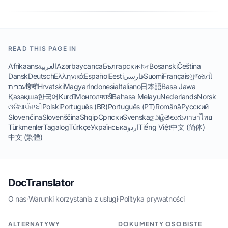
READ THIS PAGE IN
Afrikaans
العربية
Azərbaycanca
Български
বাংলা
Bosanski
Čeština
Dansk
Deutsch
Ελληνικά
Español
Eesti
فارسی
Suomi
Français
ગુજરાતી
עברית
हिन्दी
Hrvatski
Magyar
Indonesia
Italiano
日本語
Basa Jawa
Қазақша
한국어
Kurdî
Монгол
मराठी
Bahasa Melayu
Nederlands
Norsk
ଓଡିଆ
ਪੰਜਾਬੀ
Polski
Português (BR)
Português (PT)
Română
Русский
Slovenčina
Slovenščina
Shqip
Српски
Svenska
தமிழ்
తెలుగు
ภาษาไทย
Türkmenler
Tagalog
Türkçe
Українська
اردو
Tiếng Việt
中文 (简体)
中文 (繁體)
DocTranslator
O nas
·
Warunki korzystania z usługi
·
Polityka prywatności
ALTERNATYWY
DOKUMENTY OSOBISTE