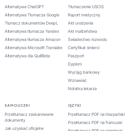
Alternatywa ChatGPT
Tłumaczenie USCIS
Alternatywa Tłumacza Google
Raport medyczny
Tłumacz dokumentów DeepL
Akt urodzenia
Alternatywa tłumacza Yandex
Akt małżeństwa
Alternatywa tłumacza Amazon
Świadectwo rozwodu
Alternatywa Microsoft Translate
Certyfikat śmierci
Alternatywa dla QuillBota
Paszport
Dyplom
Wyciąg bankowy
Wznawiać
Notatka lekarza
SAMOUCZKI
JĘZYKI
Przetłumacz zeskanowane
Przetłumacz PDF na hiszpański
dokumenty
Przetłumacz PDF na francuski
Jak uzyskać oficjalne
Przetłumacz PDF na niemiecki