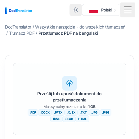
Polski
Menu
DocTranslator
/
Wszystkie narzędzia - do wszelkich tłumaczeń
/
Tłumacz PDF
/
Przetłumacz PDF na bengalski
Prześlij lub upuść dokument do
przetłumaczenia
Maksymalny rozmiar pliku
1 GB
.PDF
.DOCX
.PPTX
.XLSX
.TXT
.JPG
.PNG
.IDML
.EPUB
.HTML