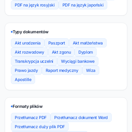
PDF na język rosyjski
PDF na język japoński
Typy dokumentów
Akt urodzenia
Paszport
Akt małżeństwa
Akt rozwodowy
Akt zgonu
Dyplom
Transkrypcja uczelni
Wyciągi bankowe
Prawo jazdy
Raport medyczny
Wiza
Apostille
Formaty plików
Przetłumacz PDF
Przetłumacz dokument Word
Przetłumacz duży plik PDF