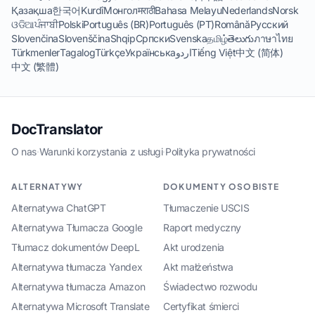
Қазақша
한국어
Kurdî
Монгол
मराठी
Bahasa Melayu
Nederlands
Norsk
ଓଡିଆ
ਪੰਜਾਬੀ
Polski
Português (BR)
Português (PT)
Română
Русский
Slovenčina
Slovenščina
Shqip
Српски
Svenska
தமிழ்
తెలుగు
ภาษาไทย
Türkmenler
Tagalog
Türkçe
Українська
اردو
Tiếng Việt
中文 (简体)
中文 (繁體)
DocTranslator
O nas
·
Warunki korzystania z usługi
·
Polityka prywatności
ALTERNATYWY
DOKUMENTY OSOBISTE
Alternatywa ChatGPT
Tłumaczenie USCIS
Alternatywa Tłumacza Google
Raport medyczny
Tłumacz dokumentów DeepL
Akt urodzenia
Alternatywa tłumacza Yandex
Akt małżeństwa
Alternatywa tłumacza Amazon
Świadectwo rozwodu
Alternatywa Microsoft Translate
Certyfikat śmierci