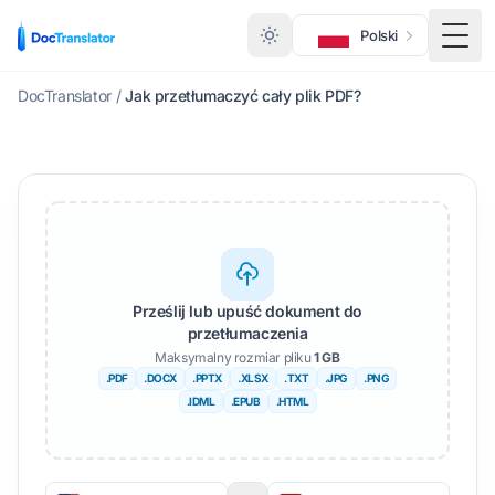
Polski
Prze
DocTranslator
/
Jak przetłumaczyć cały plik PDF?
Prześlij lub upuść dokument do
przetłumaczenia
Maksymalny rozmiar pliku
1 GB
.PDF
.DOCX
.PPTX
.XLSX
.TXT
.JPG
.PNG
.IDML
.EPUB
.HTML