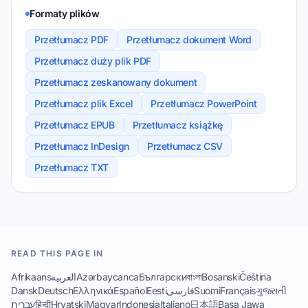
Formaty plików
Przetłumacz PDF
Przetłumacz dokument Word
Przetłumacz duży plik PDF
Przetłumacz zeskanowany dokument
Przetłumacz plik Excel
Przetłumacz PowerPoint
Przetłumacz EPUB
Przetłumacz książkę
Przetłumacz InDesign
Przetłumacz CSV
Przetłumacz TXT
READ THIS PAGE IN
Afrikaans
العربية
Azərbaycanca
Български
বাংলা
Bosanski
Čeština
Dansk
Deutsch
Ελληνικά
Español
Eesti
فارسی
Suomi
Français
ગુજરાતી
עברית
हिन्दी
Hrvatski
Magyar
Indonesia
Italiano
日本語
Basa Jawa