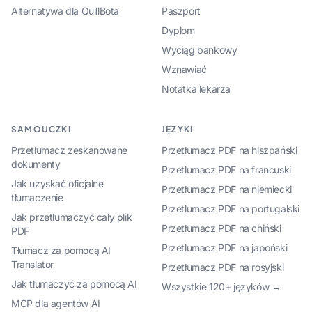
Alternatywa dla QuillBota
Paszport
Dyplom
Wyciąg bankowy
Wznawiać
Notatka lekarza
SAMOUCZKI
JĘZYKI
Przetłumacz zeskanowane
Przetłumacz PDF na hiszpański
dokumenty
Przetłumacz PDF na francuski
Jak uzyskać oficjalne
Przetłumacz PDF na niemiecki
tłumaczenie
Przetłumacz PDF na portugalski
Jak przetłumaczyć cały plik
Przetłumacz PDF na chiński
PDF
Przetłumacz PDF na japoński
Tłumacz za pomocą AI
Translator
Przetłumacz PDF na rosyjski
Jak tłumaczyć za pomocą AI
Wszystkie 120+ języków →
MCP dla agentów AI