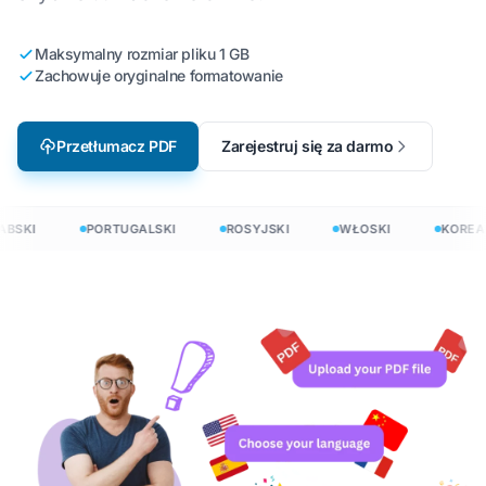
Maksymalny rozmiar pliku 1 GB
Zachowuje oryginalne formatowanie
Przetłumacz PDF
Zarejestruj się za darmo
BSKI
PORTUGALSKI
ROSYJSKI
WŁOSKI
KOREAŃ