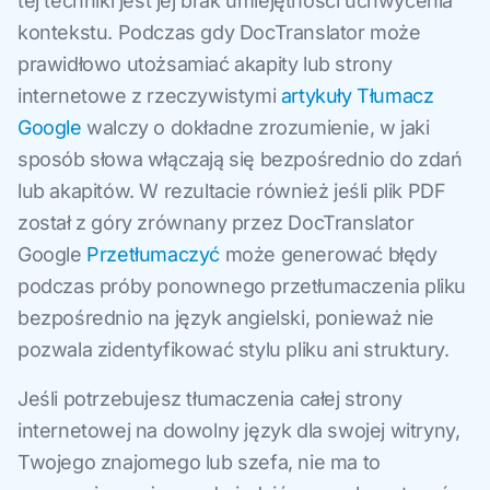
tej techniki jest jej brak umiejętności uchwycenia
kontekstu. Podczas gdy DocTranslator może
prawidłowo utożsamiać akapity lub strony
internetowe z rzeczywistymi
artykuły Tłumacz
Google
walczy o dokładne zrozumienie, w jaki
sposób słowa włączają się bezpośrednio do zdań
lub akapitów. W rezultacie również jeśli plik PDF
został z góry zrównany przez DocTranslator
Google
Przetłumaczyć
może generować błędy
podczas próby ponownego przetłumaczenia pliku
bezpośrednio na język angielski, ponieważ nie
pozwala zidentyfikować stylu pliku ani struktury.
Jeśli potrzebujesz tłumaczenia całej strony
internetowej na dowolny język dla swojej witryny,
Twojego znajomego lub szefa, nie ma to