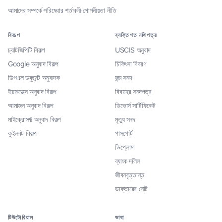
আমাদের সম্পর্কে
·
পরিষেবার শর্তাবলী
·
গোপনীয়তা নীতি
বিকল্প
ব্যক্তিগত নথিপত্র
চ্যাটজিপিটি বিকল্প
USCIS অনুবাদ
Google অনুবাদ বিকল্প
চিকিৎসা বিবরণ
ডিপএল ডকুমেন্ট অনুবাদক
জন্ম সনদ
ইয়ানডেক্স অনুবাদ বিকল্প
বিবাহের সনদপত্র
আমাজন অনুবাদ বিকল্প
ডিভোর্স সার্টিফিকেট
মাইক্রোসফ্ট অনুবাদ বিকল্প
মৃত্যু সনদ
কুইলবট বিকল্প
পাসপোর্ট
ডিপ্লোমা
ব্যাংক দলিল
জীবনবৃত্তান্ত
ডাক্তারের নোট
টিউটোরিয়াল
ভাষা