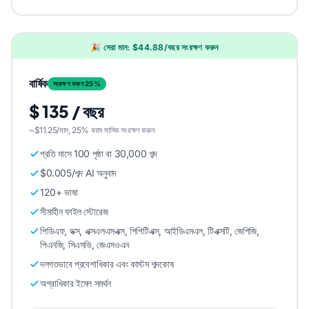
🎉 সেরা মান: $44.88/বছর সংরক্ষণ করুন
বার্ষিক
সংরক্ষণ করুন 25%
$ 135 / বছর
~$11.25/মাস, 25% বনাম মাসিক সংরক্ষণ করুন
প্রতি মাসে 100 পৃষ্ঠা বা 30,000 শব্দ
$0.005/শব্দ AI অনুবাদ
120+ ভাষা
সীমাহীন ফাইল স্টোরেজ
পিডিএফ, ডক্স, এক্সএলএসএক্স, পিপিটিএক্স, আইডিএমএল, টিএক্সটি, জেপিজি,
পিএনজি, সিএসভি, জেএসওএন
দলগতভাবে প্রবেশাধিকার এবং কাস্টম শব্দকোষ
অগ্রাধিকার ইমেল সমর্থন