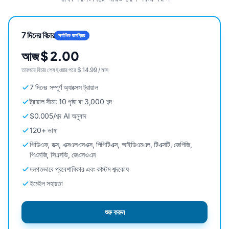
7 দিনের বিচার
সর্বাধিক জনপ্রিয়
আজ $ 2.00
তারপরে বিচার শেষ হওয়ার পরে $ 14.99 / মাস
7 দিনের সম্পূর্ণ অ্যাক্সেস ট্রায়াল
ট্রায়াল সীমা: 10 পৃষ্ঠা বা 3,000 শব্দ
$0.005/শব্দ AI অনুবাদ
120+ ভাষা
পিডিএফ, ডক্স, এক্সএলএসএক্স, পিপিটিএক্স, আইডিএমএল, টিএক্সটি, জেপিজি,
পিএনজি, সিএসভি, জেএসওএন
দলগতভাবে প্রবেশাধিকার এবং কাস্টম শব্দকোষ
ইমেইল সহায়তা
শুরু করুন