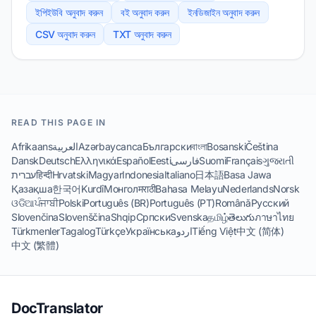
ইপিইউবি অনুবাদ করুন
বই অনুবাদ করুন
ইনডিজাইন অনুবাদ করুন
CSV অনুবাদ করুন
TXT অনুবাদ করুন
READ THIS PAGE IN
Afrikaans
العربية
Azərbaycanca
Български
বাংলা
Bosanski
Čeština
Dansk
Deutsch
Ελληνικά
Español
Eesti
فارسی
Suomi
Français
ગુજરાતી
עברית
हिन्दी
Hrvatski
Magyar
Indonesia
Italiano
日本語
Basa Jawa
Қазақша
한국어
Kurdî
Монгол
मराठी
Bahasa Melayu
Nederlands
Norsk
ଓଡିଆ
ਪੰਜਾਬੀ
Polski
Português (BR)
Português (PT)
Română
Русский
Slovenčina
Slovenščina
Shqip
Српски
Svenska
தமிழ்
తెలుగు
ภาษาไทย
Türkmenler
Tagalog
Türkçe
Українська
اردو
Tiếng Việt
中文 (简体)
中文 (繁體)
DocTranslator