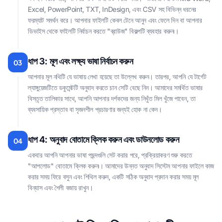
Excel, PowerPoint, TXT, InDesign, এবং CSV সহ বিভিন্ন ধরনের
ফরম্যাট সমর্থন করে। আপনার ফাইলটি কেবল টেনে আনুন এবং ফেলে দিন বা আপনার
ডিভাইস থেকে ফাইলটি নির্বাচন করতে "ব্রাউজ" বিকল্পটি ব্যবহার করুন৷।
ধাপ 3: মূল এবং লক্ষ্য ভাষা নির্বাচন করুন
03
আপনার মূল নথিটি যে ভাষায় লেখা হয়েছে তা উল্লেখ করুন। তারপর, আপনি যে টার্গেট
ল্যাঙ্গুয়েজটিতে ডকুমেন্টটি অনুবাদ করতে চান সেটি বেছে নিন। আমাদের সমর্থিত ভাষার
বিস্তৃত তালিকার সাথে, আপনি আপনার দর্শকদের জন্য নিখুঁত মিল খুঁজে পাবেন, তা
ব্যবসায়িক প্রস্তাব বা সৃজনশীল প্রচারণার জন্যই হোক না কেন।
ধাপ 4: অনুবাদ বোতামে ক্লিক করুন এবং ডাউনলোড করুন
04
একবার আপনি আপনার ভাষা পছন্দগুলি সেট করার পরে, প্রক্রিয়াকরণ শুরু করতে
"আপলোড" বোতামে ক্লিক করুন৷। আমাদের উন্নত অনুবাদ সিস্টেম আপনার ফাইলে কাজ
করার সময় ফিরে বসুন এবং শিথিল করুন, একটি সঠিক অনুবাদ প্রদান করার সময় মূল
বিন্যাস এবং শৈলী বজায় রাখুন।