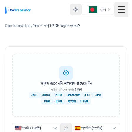
বাংলা
মেনু ট
DocTranslator
/
কিভাবে সম্পূর্ণ PDF অনুবাদ করবেন?
অনুবাদ করতে নথি আপলোড বা ছেড়ে দিন
সর্বোচ্চ ফাইলের আকার
1 জিবি
.PDF
.DOCX
.PPTX
. এক্সএলএসএক্স
.TXT
.JPG
.PNG
. IDML
. ইপিইউবি
.HTML
ইংরাজি (ইংরাজি)
স্প্যানিশ (স্পেনিয়)