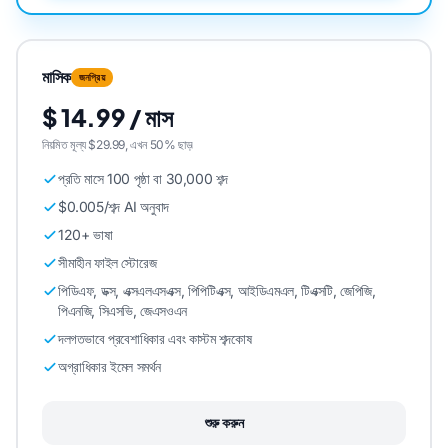
মাসিক
জনপ্রিয়
$ 14.99 / মাস
নিয়মিত মূল্য $29.99, এখন 50% ছাড়৷
প্রতি মাসে 100 পৃষ্ঠা বা 30,000 শব্দ
$0.005/শব্দ AI অনুবাদ
120+ ভাষা
সীমাহীন ফাইল স্টোরেজ
পিডিএফ, ডক্স, এক্সএলএসএক্স, পিপিটিএক্স, আইডিএমএল, টিএক্সটি, জেপিজি,
পিএনজি, সিএসভি, জেএসওএন
দলগতভাবে প্রবেশাধিকার এবং কাস্টম শব্দকোষ
অগ্রাধিকার ইমেল সমর্থন
শুরু করুন