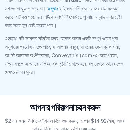
একটি পিডিএফ আগে থেকেই DocTranslator দিয়ে সমান করা হয়ে থাকে,
গুগলও তা বুঝতে পারে না।
অনুবাদ
ফাইলের শৈলী এবং ফ্রেমওয়ার্ক সনাক্ত
করতে এটি কম পড়ে বলে এটিকে সরাসরি ইংরেজিতে পুনরায় অনুবাদ করার চেষ্টা
করার সময় ভুল তৈরি করতে পারে।
এছাড়াও যদি আপনার সাইটের জন্য যেকোন ভাষায় একটি সম্পূর্ণ ওয়েব পৃষ্ঠা
অনুবাদের প্রয়োজন হতে পারে, বা আপনার বন্ধুর, বা বসের, কোন ব্যাপার না,
আপনি আমাদের অংশীদারদের, Conveythis।com-এ যেতে পারেন,
সত্যি বলতে আপনাকে সত্যিই এই পৃষ্ঠাটি দেখতে হবে, শুধু দেখতে তাদের পেজ
দেখতে কেমন সুন্দর।
আপনার পরিকল্পনা চয়ন করুন
$2 এর জন্য 7-দিনের ট্রায়াল দিয়ে শুরু করুন, তারপর $14.99/মাস, অথবা
বার্ষিক বিলিং দিয়ে আরও বেশি সঞ্চয় করুন