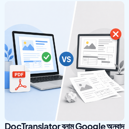
DocTranslator বনাম Google অনুবাদ