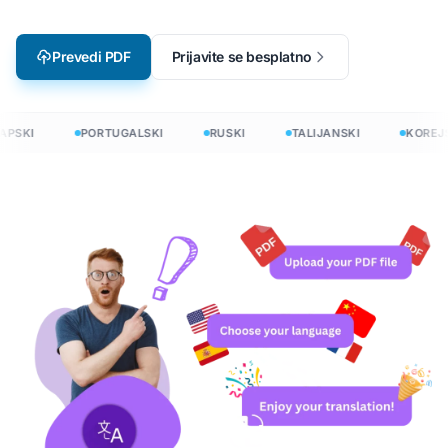
Prevedi PDF
Prijavite se besplatno
PSKI
PORTUGALSKI
RUSKI
TALIJANSKI
KOREJS