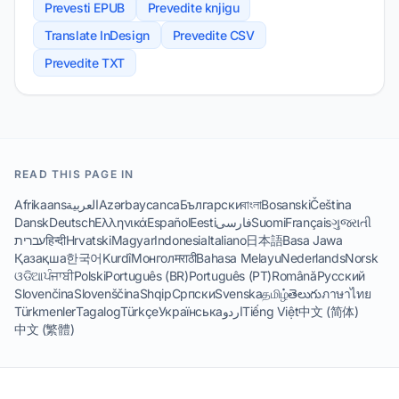
Prevesti EPUB
Prevedite knjigu
Translate InDesign
Prevedite CSV
Prevedite TXT
READ THIS PAGE IN
Afrikaans
العربية
Azərbaycanca
Български
বাংলা
Bosanski
Čeština
Dansk
Deutsch
Ελληνικά
Español
Eesti
فارسی
Suomi
Français
ગુજરાતી
עברית
हिन्दी
Hrvatski
Magyar
Indonesia
Italiano
日本語
Basa Jawa
Қазақша
한국어
Kurdî
Монгол
मराठी
Bahasa Melayu
Nederlands
Norsk
ଓଡିଆ
ਪੰਜਾਬੀ
Polski
Português (BR)
Português (PT)
Română
Русский
Slovenčina
Slovenščina
Shqip
Српски
Svenska
தமிழ்
తెలుగు
ภาษาไทย
Türkmenler
Tagalog
Türkçe
Українська
اردو
Tiếng Việt
中文 (简体)
中文 (繁體)