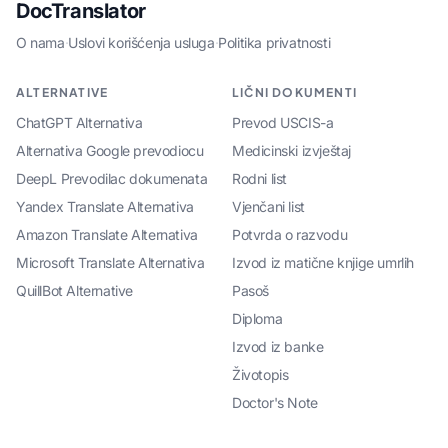
DocTranslator
O nama
·
Uslovi korišćenja usluga
·
Politika privatnosti
ALTERNATIVE
LIČNI DOKUMENTI
ChatGPT Alternativa
Prevod USCIS-a
Alternativa Google prevodiocu
Medicinski izvještaj
DeepL Prevodilac dokumenata
Rodni list
Yandex Translate Alternativa
Vjenčani list
Amazon Translate Alternativa
Potvrda o razvodu
Microsoft Translate Alternativa
Izvod iz matične knjige umrlih
QuillBot Alternative
Pasoš
Diploma
Izvod iz banke
Životopis
Doctor's Note