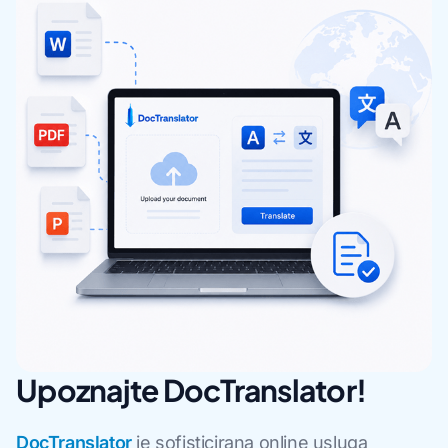
Upoznajte DocTranslator!
DocTranslator
je sofisticirana online usluga