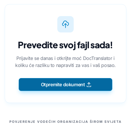
Prevedite svoj fajl sada!
Prijavite se danas i otkrijte moć DocTranslator i
koliku će razliku to napraviti za vas i vaš posao.
Otpremite dokument
NAŠI PARTNERI
POVJERENJE VODEĆIH ORGANIZACIJA ŠIROM SVIJETA