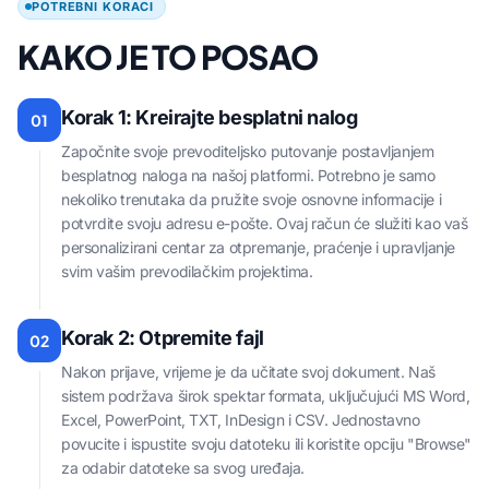
POTREBNI KORACI
KAKO JE TO POSAO
Korak 1: Kreirajte besplatni nalog
01
Započnite svoje prevoditeljsko putovanje postavljanjem
besplatnog naloga na našoj platformi. Potrebno je samo
nekoliko trenutaka da pružite svoje osnovne informacije i
potvrdite svoju adresu e-pošte. Ovaj račun će služiti kao vaš
personalizirani centar za otpremanje, praćenje i upravljanje
svim vašim prevodilačkim projektima.
Korak 2: Otpremite fajl
02
Nakon prijave, vrijeme je da učitate svoj dokument. Naš
sistem podržava širok spektar formata, uključujući MS Word,
Excel, PowerPoint, TXT, InDesign i CSV. Jednostavno
povucite i ispustite svoju datoteku ili koristite opciju "Browse"
za odabir datoteke sa svog uređaja.