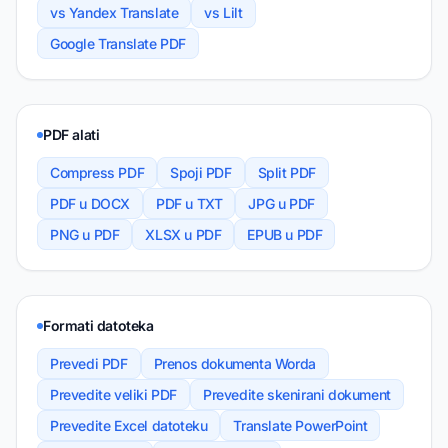
vs Yandex Translate
vs Lilt
Google Translate PDF
PDF alati
Compress PDF
Spoji PDF
Split PDF
PDF u DOCX
PDF u TXT
JPG u PDF
PNG u PDF
XLSX u PDF
EPUB u PDF
Formati datoteka
Prevedi PDF
Prenos dokumenta Worda
Prevedite veliki PDF
Prevedite skenirani dokument
Prevedite Excel datoteku
Translate PowerPoint