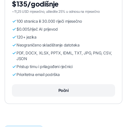
$135/godišnje
~11,25 USD mjesečno, uštedite 25% u odnosu na mjesečno
100 stranica ili 30.000 riječi mjesečno
$0.005/riječ AI prijevod
120+ jezika
Neograničeno skladištenje datoteka
PDF, DOCX, XLSX, PPTX, IDML, TXT, JPG, PNG, CSV,
JSON
Pristup timu i prilagođeni rječnici
Prioritetna email podrška
Počni