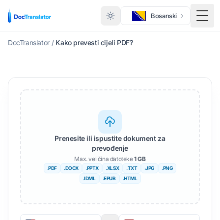
Bosanski
Togg
DocTranslator
/
Kako prevesti cijeli PDF?
Prenesite ili ispustite dokument za
prevođenje
Max. veličina datoteke
1 GB
.PDF
.DOCX
.PPTX
.XLSX
.TXT
.JPG
.PNG
.IDML
.EPUB
.HTML