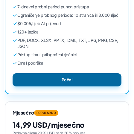
7-dnevni probni period punog pristupa
Ograničenje probnog perioda: 10 stranica ili 3.000 riječi
$0.005/riječ AI prijevod
120+ jezika
PDF, DOCX, XLSX, PPTX, IDML, TXT, JPG, PNG, CSV,
JSON
Pristup timu i prilagođeni rječnici
Email podrška
Počni
Mjesečno
POPULARNO
14,99 USD/mjesečno
Redovna cijena 29,99 USD, sada 50% popusta