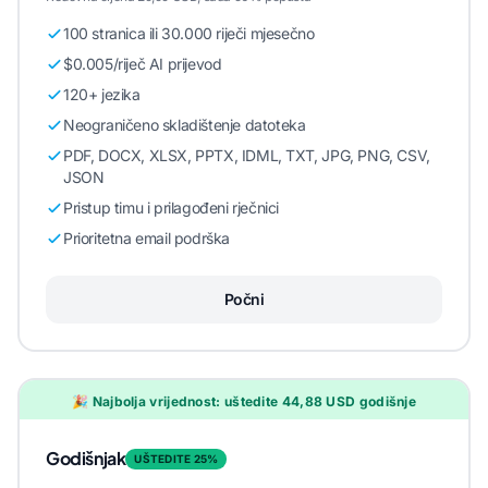
100 stranica ili 30.000 riječi mjesečno
$0.005/riječ AI prijevod
120+ jezika
Neograničeno skladištenje datoteka
PDF, DOCX, XLSX, PPTX, IDML, TXT, JPG, PNG, CSV,
JSON
Pristup timu i prilagođeni rječnici
Prioritetna email podrška
Počni
🎉 Najbolja vrijednost: uštedite 44,88 USD godišnje
Godišnjak
UŠTEDITE 25%