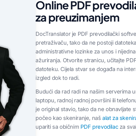
Online PDF prevodil
za preuzimanjem
DocTranslator je PDF prevodilački softve
pretraživaču, tako da ne postoji datotek
administrativne lozinke za unos i nijedna
ažuriranja. Otvorite stranicu, učitajte PDF
datoteku. Cijela stvar se događa na inte
izgled dok to radi.
Budući da rad radi na našim serverima um
laptopu, radnoj radnoj površini ili telefon
je original stavio, tako da ne obnavljate s
počeo kao skeniranje, naš
alat za skeni
upariti sa običnim
PDF prevodilac
za sva