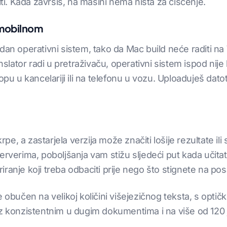
iti. Kada završiš, na mašini nema ništa za čišćenje.
 mobilnom
dan operativni sistem, tako da Mac build neće raditi na
ator radi u pretraživaču, operativni sistem ispod nije b
opu u kancelariji ili na telefonu u vozu. Uploaduješ dato
e, a zastarjela verzija može značiti lošije rezultate i
rverima, poboljšanja vam stižu sljedeći put kada učitate
uriranje koji treba odbaciti prije nego što stignete na po
e obučen na velikoj količini višejezičnog teksta, s op
z konzistentnim u dugim dokumentima i na više od 120 je