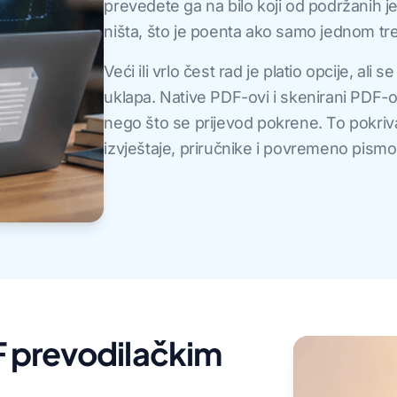
prevedete ga na bilo koji od podržanih jez
ništa, što je poenta ako samo jednom treb
Veći ili vrlo čest rad je platio opcije, ali
uklapa. Native PDF-ovi i skenirani PDF-ov
nego što se prijevod pokrene. To pokriv
izvještaje, priručnike i povremeno pismo
DF prevodilačkim