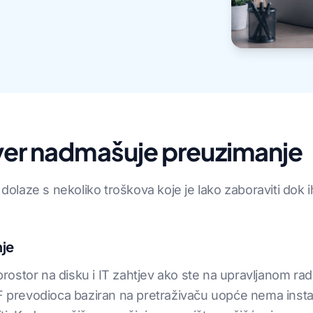
tver nadmašuje preuzimanje
e dolaze s nekoliko troškova koje je lako zaboraviti dok
nje
, prostor na disku i IT zahtjev ako ste na upravljanom r
F prevodioca baziran na pretraživaču uopće nema instal