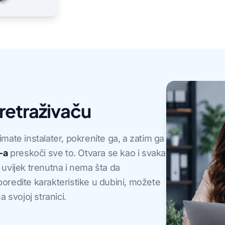
pretraživaču
ate instalater, pokrenite ga, a zatim ga
-a
preskoči sve to. Otvara se kao i svaka
e uvijek trenutna i nema šta da
poredite karakteristike u dubini, možete
a svojoj stranici.