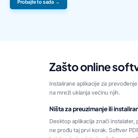
Probajte to sada →
Zašto online sof
Instalirane aplikacije za prevođenj
na mreži uklanja većinu njih.
Ništa za preuzimanje ili instalira
Desktop aplikacija znači instalater
ne prođu taj prvi korak. Softver PD