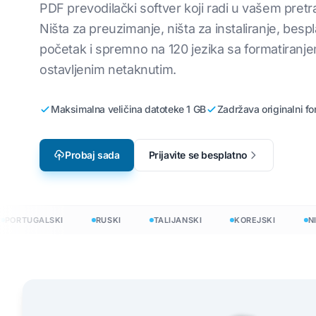
PDF prevodilački softver koji radi u vašem pretr
Lokalizacija video igara
Prevedite CSV
i
Engleski na korejski
Ništa za preuzimanje, ništa za instaliranje, besp
početak i spremno na 120 jezika sa formatiranj
e-Learning
Prevedi JSON
Engleski na arapski
ostavljenim netaknutim.
HTML prevodil
ki
Engleski na turski
InDesign broj ri
Engleski na indonežanski
Maksimalna veličina datoteke 1 GB
Zadržava originalni fo
.DOCX Brojač ri
ijski
Engleski na hindi
Probaj sada
Prijavite se besplatno
Broj datoteka u
Engleski na urdu
PowerPoint broj
RTUGALSKI
RUSKI
TALIJANSKI
KOREJSKI
NIZOZ
na 120+ jezika
evesti dokumente na 120+ jezika