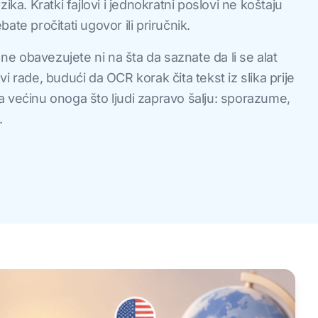
ika. Kratki fajlovi i jednokratni poslovi ne koštaju
ate pročitati ugovor ili priručnik.
 se ne obavezujete ni na šta da saznate da li se alat
i rade, budući da OCR korak čita tekst iz slika prije
a većinu onoga što ljudi zapravo šalju: sporazume,
.