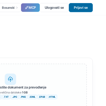
MCP
Ulogovati se
Prijavi se
Bosanski
pustite dokument za prevođenje
veličina datoteke
1 GB
X
.TXT
.JPG
.PNG
.IDML
.EPUB
.HTML