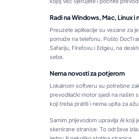
kojoj već vjerujete i počnite prevod
Radi na Windows, Mac, Linux i
Preuzete aplikacije su vezane za je
pomaže na telefonu. Pošto DocTransl
Safariju, Firefoxu i Edgeu, na deskt
sebe.
Nema novosti za potjerom
Lokalnom softveru su potrebne zakrp
prevodilački motor sjedi na našim se
koji treba pratiti i nema upita za až
Samim prijevodom upravlja AI koji j
skenirane stranice. To održava izla
jednu ili nekoliko stotina stranica.