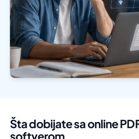
Šta dobijate sa online P
softverom