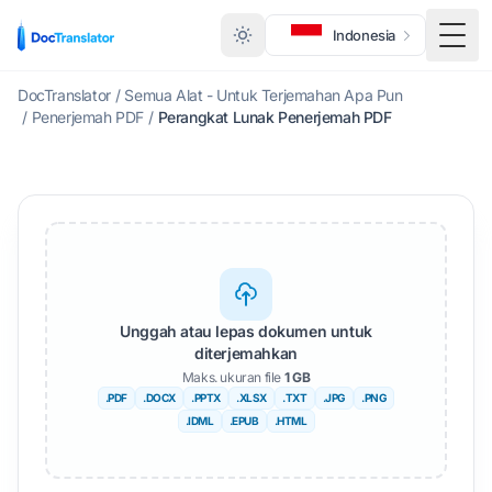
Indonesia
Togg
DocTranslator
/
Semua Alat - Untuk Terjemahan Apa Pun
/
Penerjemah PDF
/
Perangkat Lunak Penerjemah PDF
Unggah atau lepas dokumen untuk
diterjemahkan
Maks. ukuran file
1 GB
.PDF
.DOCX
.PPTX
.XLSX
.TXT
.JPG
.PNG
.IDML
.EPUB
.HTML