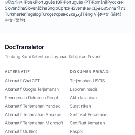
ଓଡିଆ
ਪੰਜਾਬੀ
Polski
Português (BR)
Português (PT)
Română
Русский
Slovenčina
Slovenščina
Shqip
Српски
Svenska
தமிழ்
తెలుగు
ภาษาไทย
Türkmenler
Tagalog
Türkçe
Українська
اردو
Tiếng Việt
中文 (简体)
中文 (繁體)
DocTranslator
Tentang Kami
·
Ketentuan Layanan
·
Kebijakan Privasi
ALTERNATIF
DOKUMEN PRIBADI
Alternatif ChatGPT
Terjemahan USCIS
Alternatif Google Terjemahan
Laporan medis
Penerjemah Dokumen DeepL
Akta kelahiran
Alternatif Terjemahan Yandex
Surat nikah
Alternatif Terjemahan Amazon
Sertifikat Perceraian
Alternatif Terjemahan Microsoft
Sertifikat Kematian
Alternatif QuillBot
Paspor