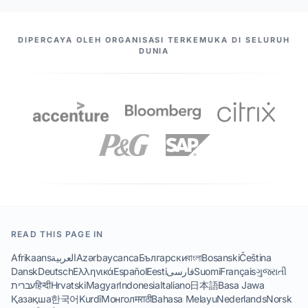
MITRA KAMI
DIPERCAYA OLEH ORGANISASI TERKEMUKA DI SELURUH
DUNIA
READ THIS PAGE IN
Afrikaans
العربية
Azərbaycanca
Български
বাংলা
Bosanski
Čeština
Dansk
Deutsch
Ελληνικά
Español
Eesti
فارسی
Suomi
Français
ગુજરાતી
עברית
हिन्दी
Hrvatski
Magyar
Indonesia
Italiano
日本語
Basa Jawa
Қазақша
한국어
Kurdî
Монгол
मराठी
Bahasa Melayu
Nederlands
Norsk