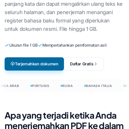
panjang kata dan dapat mengalirkan ulang teks ke
seluruh halaman, dan penerjemah menangani
register bahasa baku formal yang diperlukan
untuk dokumen resmi. File hingga 1 GB.
Ukuran file 1 GB
Mempertahankan pemformatan asli
Terjemahkan dokumen
Daftar Gratis
ASA ARAB
PORTUGIS
RUSIA
BAHASA ITALIA
KO
Apa yang terjadi ketika Anda
menerjemahkan PDF ke dalam