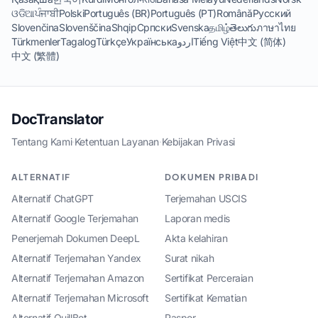
ଓଡିଆ
ਪੰਜਾਬੀ
Polski
Português (BR)
Português (PT)
Română
Русский
Slovenčina
Slovenščina
Shqip
Српски
Svenska
தமிழ்
తెలుగు
ภาษาไทย
Türkmenler
Tagalog
Türkçe
Українська
اردو
Tiếng Việt
中文 (简体)
中文 (繁體)
DocTranslator
Tentang Kami
·
Ketentuan Layanan
·
Kebijakan Privasi
ALTERNATIF
DOKUMEN PRIBADI
Alternatif ChatGPT
Terjemahan USCIS
Alternatif Google Terjemahan
Laporan medis
Penerjemah Dokumen DeepL
Akta kelahiran
Alternatif Terjemahan Yandex
Surat nikah
Alternatif Terjemahan Amazon
Sertifikat Perceraian
Alternatif Terjemahan Microsoft
Sertifikat Kematian
Alternatif QuillBot
Paspor