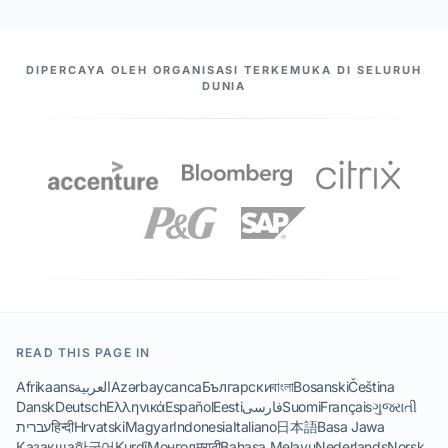
MITRA KAMI
DIPERCAYA OLEH ORGANISASI TERKEMUKA DI SELURUH
DUNIA
READ THIS PAGE IN
Afrikaans
العربية
Azərbaycanca
Български
বাংলা
Bosanski
Čeština
Dansk
Deutsch
Ελληνικά
Español
Eesti
فارسی
Suomi
Français
ગુજરાતી
עברית
हिन्दी
Hrvatski
Magyar
Indonesia
Italiano
日本語
Basa Jawa
Қазақша
한국어
Kurdî
Монгол
मराठी
Bahasa Melayu
Nederlands
Norsk