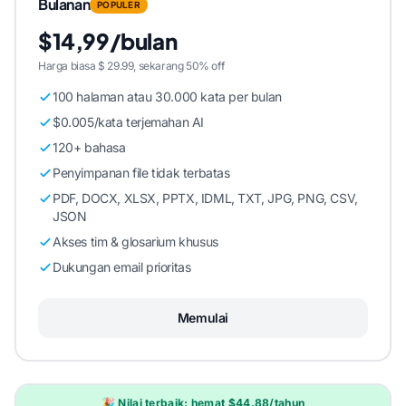
Bulanan
POPULER
$14,99/bulan
Harga biasa $ 29.99, sekarang 50% off
100 halaman atau 30.000 kata per bulan
$0.005/kata terjemahan AI
120+ bahasa
Penyimpanan file tidak terbatas
PDF, DOCX, XLSX, PPTX, IDML, TXT, JPG, PNG, CSV,
JSON
Akses tim & glosarium khusus
Dukungan email prioritas
Memulai
🎉 Nilai terbaik: hemat $44,88/tahun