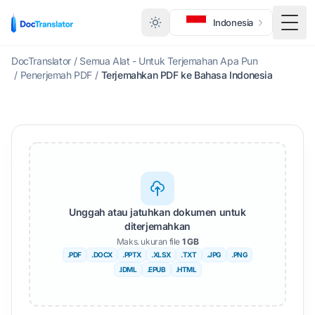
Indonesia
Togg
DocTranslator
/
Semua Alat - Untuk Terjemahan Apa Pun
/
Penerjemah PDF
/
Terjemahkan PDF ke Bahasa Indonesia
Unggah atau jatuhkan dokumen untuk
diterjemahkan
Maks. ukuran file
1 GB
.PDF
.DOCX
.PPTX
.XLSX
.TXT
.JPG
.PNG
.IDML
.EPUB
.HTML