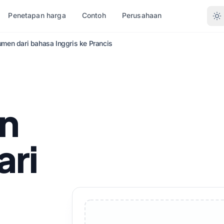
Penetapan harga
Contoh
Perusahaan
men dari bahasa Inggris ke Prancis
KONVERSI BERDASARKAN
BAHASA LAINNYA
BAHASA LAINNYA
ENIS FILE
FORMAT
.DOCX)
PDF ke DOCX
Tidak
Afrika
n
LSX)
PDF ke TXT
Benggala
Orang Swedia
)
InDesign ke PDF
Urdu
Ibrani
ri
X
XLSX ke PDF
Norwegia
Orang Serbia
DML)
TXT ke XLSX
Marathi
Slovenia
B
JPG ke PDF
Telugu
Swahili
or
JPEG ke PDF
Tamil
Amharik
 TXT
PNG ke PDF