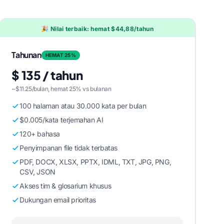
🎉 Nilai terbaik: hemat $44,88/tahun
Tahunan
HEMAT 25%
$ 135 / tahun
~$11.25/bulan, hemat 25% vs bulanan
100 halaman atau 30.000 kata per bulan
$0.005/kata terjemahan AI
120+ bahasa
Penyimpanan file tidak terbatas
PDF, DOCX, XLSX, PPTX, IDML, TXT, JPG, PNG,
CSV, JSON
Akses tim & glosarium khusus
Dukungan email prioritas