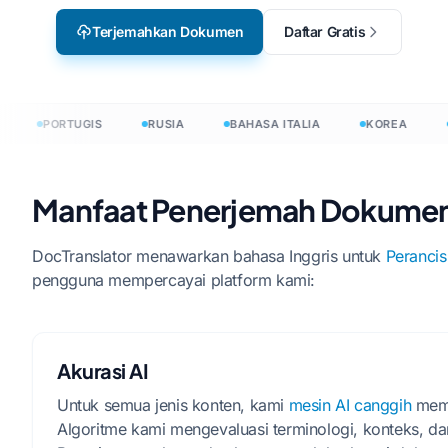
Terjemahkan Dokumen
Daftar Gratis
Bahasa Inggris ke Bahasa
Urdu
nerjemahkan dokumen dalam 120+ bahasa
PORTUGIS
RUSIA
BAHASA ITALIA
KOREA
BE
Manfaat Penerjemah Dokumen B
DocTranslator menawarkan bahasa Inggris untuk
Perancis
pengguna mempercayai platform kami:
Akurasi AI
Untuk semua jenis konten, kami
mesin AI canggih
mema
Algoritme kami mengevaluasi terminologi, konteks, da