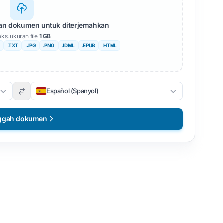
kan dokumen untuk diterjemahkan
ks. ukuran file
1 GB
X
.TXT
.JPG
.PNG
.IDML
.EPUB
.HTML
Español (Spanyol)
ggah dokumen