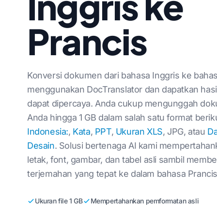
Inggris ke
Bahasa Inggris ke Bahasa
Lokalisasi Video Game
Terjemahkan Fil
Rusia
Prancis
e-Pembelajaran
Terjemahkan JS
Arab
Bahasa Inggris ke Bahasa
Portugis
Penerjemah HTM
Bahasa Inggris ke Bahasa
Jumlah Kata InD
k
Konversi dokumen dari bahasa Inggris ke bahas
Italia
menggunakan DocTranslator dan dapatkan hasi
.DOCX Penghitun
Indonesia
Bahasa Inggris ke Bahasa
dapat dipercaya. Anda cukup mengunggah do
Korea
Jumlah File Exce
Anda hingga 1 GB dalam salah satu format berik
Bahasa Inggris ke bahasa
Jumlah Kata Pow
Indonesia:
,
Kata
,
PPT
,
Ukuran XLS
, JPG, atau
D
Arab
Desain
. Solusi bertenaga AI kami mempertahan
Bahasa Inggris ke Bahasa
letak, font, gambar, dan tabel asli sambil membe
en dalam 120+ bahasa
Turki
terjemahan yang tepat ke dalam bahasa Prancis
Bahasa Inggris ke Bahasa
Indonesia
Ukuran file 1 GB
Mempertahankan pemformatan asli
Bahasa Inggris ke Bahasa
Hindi