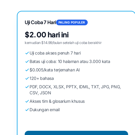
Uji Coba 7 Hari
PALING POPULER
$2.00 hari ini
kemudian $14.99/bulan setelah uji coba berakhir
Uji coba akses penuh 7 hari
Batas uji coba: 10 halaman atau 3.000 kata
$0.005/kata terjemahan AI
120+ bahasa
PDF, DOCX, XLSX, PPTX, IDML, TXT, JPG, PNG,
CSV, JSON
Akses tim & glosarium khusus
Dukungan email