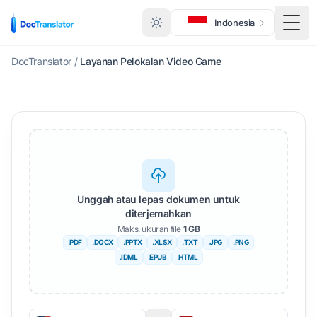
Indonesia
Togg
DocTranslator
/
Layanan Pelokalan Video Game
Unggah atau lepas dokumen untuk
diterjemahkan
Maks. ukuran file
1 GB
.PDF
.DOCX
.PPTX
.XLSX
.TXT
.JPG
.PNG
.IDML
.EPUB
.HTML