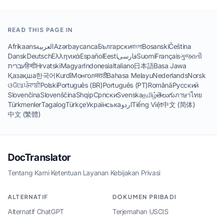
READ THIS PAGE IN
Afrikaans
العربية
Azərbaycanca
Български
বাংলা
Bosanski
Čeština
Dansk
Deutsch
Ελληνικά
Español
Eesti
فارسی
Suomi
Français
ગુજરાતી
עברית
हिन्दी
Hrvatski
Magyar
Indonesia
Italiano
日本語
Basa Jawa
Қазақша
한국어
Kurdî
Монгол
मराठी
Bahasa Melayu
Nederlands
Norsk
ଓଡିଆ
ਪੰਜਾਬੀ
Polski
Português (BR)
Português (PT)
Română
Русский
Slovenčina
Slovenščina
Shqip
Српски
Svenska
தமிழ்
తెలుగు
ภาษาไทย
Türkmenler
Tagalog
Türkçe
Українська
اردو
Tiếng Việt
中文 (简体)
中文 (繁體)
DocTranslator
Tentang Kami
·
Ketentuan Layanan
·
Kebijakan Privasi
ALTERNATIF
DOKUMEN PRIBADI
Alternatif ChatGPT
Terjemahan USCIS