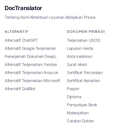
DocTranslator
Tentang Kami
·
Ketentuan Layanan
·
Kebijakan Privasi
ALTERNATIF
DOKUMEN PRIBADI
Alternatif ChatGPT
Terjemahan USCIS
Alternatif Google Terjemahan
Laporan medis
Penerjemah Dokumen DeepL
Akta kelahiran
Alternatif Terjemahan Yandex
Surat nikah
Alternatif Terjemahan Amazon
Sertifikat Perceraian
Alternatif Terjemahan Microsoft
Sertifikat Kematian
Alternatif QuillBot
Paspor
Diploma
Pernyataan Bank
Melanjutkan
Catatan Dokter