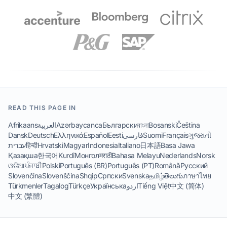
READ THIS PAGE IN
Afrikaans
العربية
Azərbaycanca
Български
বাংলা
Bosanski
Čeština
Dansk
Deutsch
Ελληνικά
Español
Eesti
فارسی
Suomi
Français
ગુજરાતી
עברית
हिन्दी
Hrvatski
Magyar
Indonesia
Italiano
日本語
Basa Jawa
Қазақша
한국어
Kurdî
Монгол
मराठी
Bahasa Melayu
Nederlands
Norsk
ଓଡିଆ
ਪੰਜਾਬੀ
Polski
Português (BR)
Português (PT)
Română
Русский
Slovenčina
Slovenščina
Shqip
Српски
Svenska
தமிழ்
తెలుగు
ภาษาไทย
Türkmenler
Tagalog
Türkçe
Українська
اردو
Tiếng Việt
中文 (简体)
中文 (繁體)