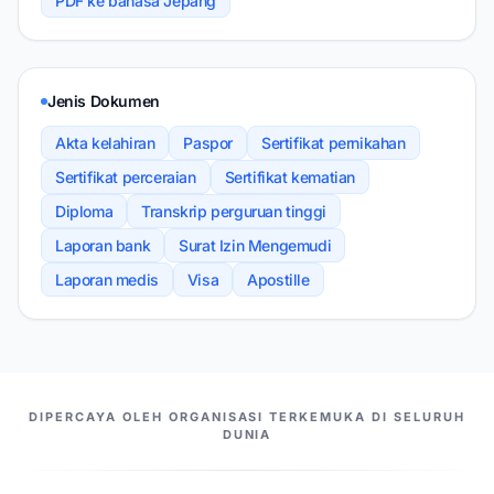
PDF ke bahasa Jepang
Jenis Dokumen
Akta kelahiran
Paspor
Sertifikat pernikahan
Sertifikat perceraian
Sertifikat kematian
Diploma
Transkrip perguruan tinggi
Laporan bank
Surat Izin Mengemudi
Laporan medis
Visa
Apostille
MITRA KAMI
DIPERCAYA OLEH ORGANISASI TERKEMUKA DI SELURUH
DUNIA