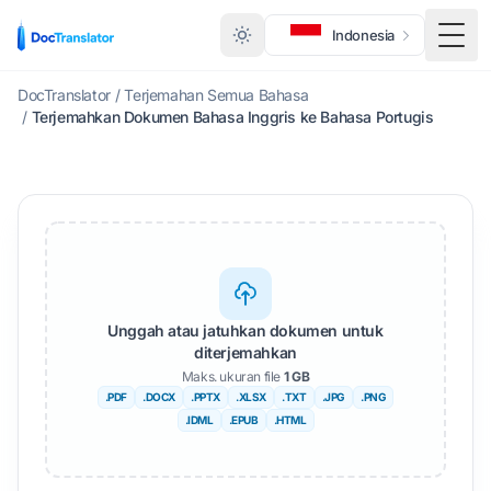
Indonesia
Togg
DocTranslator
/
Terjemahan Semua Bahasa
/
Terjemahkan Dokumen Bahasa Inggris ke Bahasa Portugis
Unggah atau jatuhkan dokumen untuk
diterjemahkan
Maks. ukuran file
1 GB
.PDF
.DOCX
.PPTX
.XLSX
.TXT
.JPG
.PNG
.IDML
.EPUB
.HTML