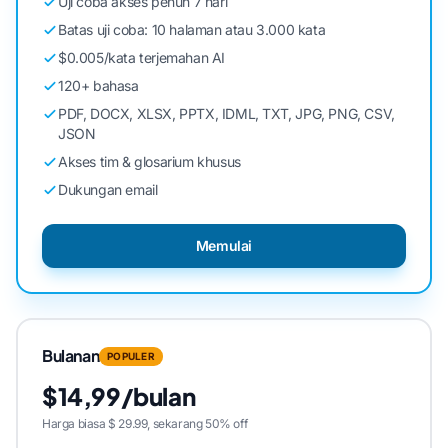
Uji coba akses penuh 7 hari
Batas uji coba: 10 halaman atau 3.000 kata
$0.005/kata terjemahan AI
120+ bahasa
PDF, DOCX, XLSX, PPTX, IDML, TXT, JPG, PNG, CSV,
JSON
Akses tim & glosarium khusus
Dukungan email
Memulai
Bulanan
POPULER
$14,99/bulan
Harga biasa $ 29.99, sekarang 50% off