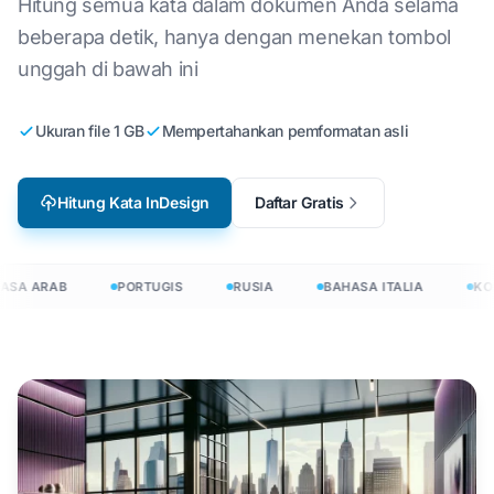
Hitung semua kata dalam dokumen Anda selama
beberapa detik, hanya dengan menekan tombol
unggah di bawah ini
Ukuran file 1 GB
Mempertahankan pemformatan asli
Hitung Kata InDesign
Daftar Gratis
ASA ARAB
PORTUGIS
RUSIA
BAHASA ITALIA
KO