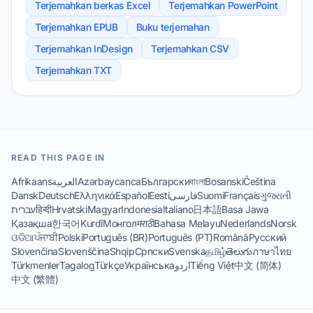
Terjemahkan berkas Excel
Terjemahkan PowerPoint
Terjemahkan EPUB
Buku terjemahan
Terjemahkan InDesign
Terjemahkan CSV
Terjemahkan TXT
READ THIS PAGE IN
Afrikaans
العربية
Azərbaycanca
Български
বাংলা
Bosanski
Čeština
Dansk
Deutsch
Ελληνικά
Español
Eesti
فارسی
Suomi
Français
ગુજરાતી
עברית
हिन्दी
Hrvatski
Magyar
Indonesia
Italiano
日本語
Basa Jawa
Қазақша
한국어
Kurdî
Монгол
मराठी
Bahasa Melayu
Nederlands
Norsk
ଓଡିଆ
ਪੰਜਾਬੀ
Polski
Português (BR)
Português (PT)
Română
Русский
Slovenčina
Slovenščina
Shqip
Српски
Svenska
தமிழ்
తెలుగు
ภาษาไทย
Türkmenler
Tagalog
Türkçe
Українська
اردو
Tiếng Việt
中文 (简体)
中文 (繁體)