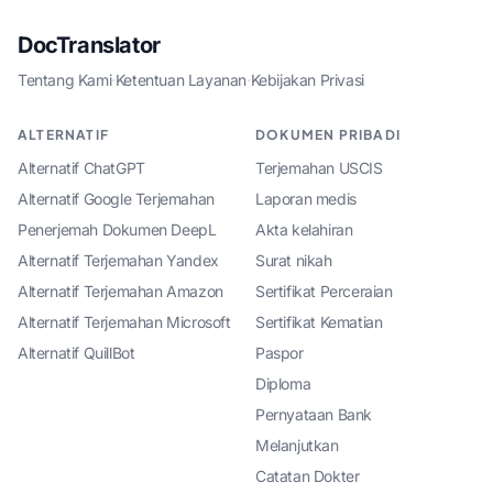
DocTranslator
Tentang Kami
·
Ketentuan Layanan
·
Kebijakan Privasi
ALTERNATIF
DOKUMEN PRIBADI
Alternatif ChatGPT
Terjemahan USCIS
Alternatif Google Terjemahan
Laporan medis
Penerjemah Dokumen DeepL
Akta kelahiran
Alternatif Terjemahan Yandex
Surat nikah
Alternatif Terjemahan Amazon
Sertifikat Perceraian
Alternatif Terjemahan Microsoft
Sertifikat Kematian
Alternatif QuillBot
Paspor
Diploma
Pernyataan Bank
Melanjutkan
Catatan Dokter