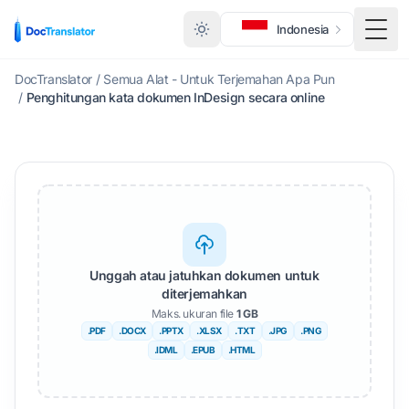
Indonesia
Togg
DocTranslator
/
Semua Alat - Untuk Terjemahan Apa Pun
/
Penghitungan kata dokumen InDesign secara online
Unggah atau jatuhkan dokumen untuk
diterjemahkan
Maks. ukuran file
1 GB
.PDF
.DOCX
.PPTX
.XLSX
.TXT
.JPG
.PNG
.IDML
.EPUB
.HTML