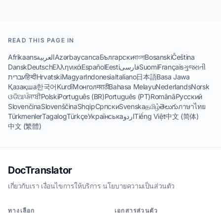
READ THIS PAGE IN
Afrikaans
العربية
Azərbaycanca
Български
বাংলা
Bosanski
Čeština
Dansk
Deutsch
Ελληνικά
Español
Eesti
فارسی
Suomi
Français
ગુજરાતી
עברית
हिन्दी
Hrvatski
Magyar
Indonesia
Italiano
日本語
Basa Jawa
Қазақша
한국어
Kurdî
Монгол
मराठी
Bahasa Melayu
Nederlands
Norsk
ଓଡିଆ
ਪੰਜਾਬੀ
Polski
Português (BR)
Português (PT)
Română
Русский
Slovenčina
Slovenščina
Shqip
Српски
Svenska
தமிழ்
తెలుగు
ภาษาไทย
Türkmenler
Tagalog
Türkçe
Українська
اردو
Tiếng Việt
中文 (简体)
中文 (繁體)
DocTranslator
เกี่ยวกับเรา
·
เงื่อนไขการให้บริการ
·
นโยบายความเป็นส่วนตัว
ทางเลือก
เอกสารส่วนตัว