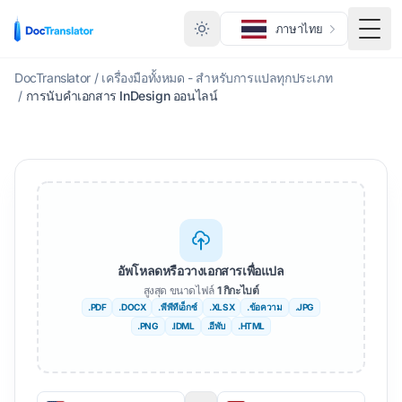
ภาษาไทย
สลับเ
DocTranslator
/
เครื่องมือทั้งหมด - สำหรับการแปลทุกประเภท
/
การนับคำเอกสาร InDesign ออนไลน์
อัพโหลดหรือวางเอกสารเพื่อแปล
สูงสุด ขนาดไฟล์
1 กิกะไบต์
.PDF
.DOCX
.พีพีทีเอ็กซ์
.XLSX
.ข้อความ
.JPG
.PNG
.IDML
.อีพับ
.HTML