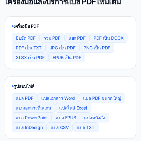
เครื่องมือและบริการแปล PDF เพิ่มเติม
เครื่องมือ PDF
บีบอัด PDF
รวม PDF
แยก PDF
PDF เป็น DOCX
PDF เป็น TXT
JPG เป็น PDF
PNG เป็น PDF
XLSX เป็น PDF
EPUB เป็น PDF
รูปแบบไฟล์
แปล PDF
แปลเอกสาร Word
แปล PDF ขนาดใหญ่
แปลเอกสารที่สแกน
แปลไฟล์ Excel
แปล PowerPoint
แปล EPUB
แปลหนังสือ
แปล InDesign
แปล CSV
แปล TXT