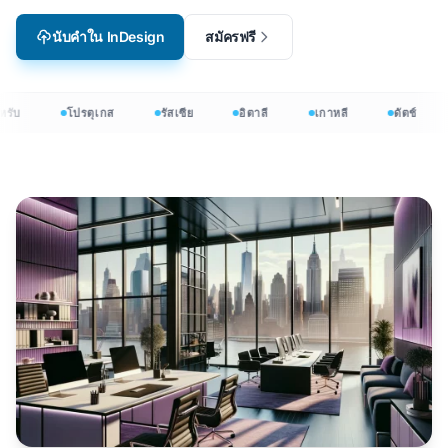
นับคำใน InDesign
สมัครฟรี
รับ
โปรตุเกส
รัสเซีย
อิตาลี
เกาหลี
ดัตช์