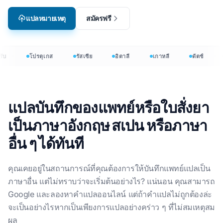
แปลหมายเหตุ
สมัครฟรี
บ
โปรตุเกส
รัสเซีย
อิตาลี
เกาหลี
ดัตช์
แปลบันทึกของแพทย์หรือใบสั่งยา
เป็นภาษาอังกฤษ สเปน หรือภาษา
อื่น ๆ ได้ทันที
คุณเคยอยู่ในสถานการณ์ที่คุณต้องการให้บันทึกแพทย์แปลเป็น
ภาษาอื่น แต่ไม่ทราบว่าจะเริ่มต้นอย่างไร? แน่นอน คุณสามารถ
Google และลองหาคำแปลออนไลน์ แต่ถ้าคำแปลไม่ถูกต้องล่ะ
จะเป็นอย่างไรหากเป็นเพียงการแปลอย่างคร่าว ๆ ที่ไม่สมเหตุสม
ผล