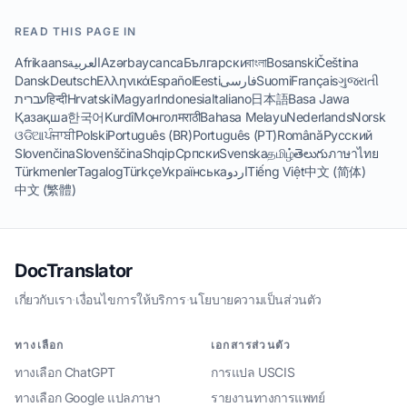
READ THIS PAGE IN
Afrikaans
العربية
Azərbaycanca
Български
বাংলা
Bosanski
Čeština
Dansk
Deutsch
Ελληνικά
Español
Eesti
فارسی
Suomi
Français
ગુજરાતી
עברית
हिन्दी
Hrvatski
Magyar
Indonesia
Italiano
日本語
Basa Jawa
Қазақша
한국어
Kurdî
Монгол
मराठी
Bahasa Melayu
Nederlands
Norsk
ଓଡିଆ
ਪੰਜਾਬੀ
Polski
Português (BR)
Português (PT)
Română
Русский
Slovenčina
Slovenščina
Shqip
Српски
Svenska
தமிழ்
తెలుగు
ภาษาไทย
Türkmenler
Tagalog
Türkçe
Українська
اردو
Tiếng Việt
中文 (简体)
中文 (繁體)
DocTranslator
เกี่ยวกับเรา
·
เงื่อนไขการให้บริการ
·
นโยบายความเป็นส่วนตัว
ทางเลือก
เอกสารส่วนตัว
ทางเลือก ChatGPT
การแปล USCIS
ทางเลือก Google แปลภาษา
รายงานทางการแพทย์