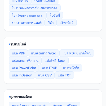
ใบมรณบัตร
ประกาศนียบัตร
ใบรับรองผลการเรียนของวิทยาลัย
ใบแจ้งยอดจากธนาคาร
ใบขับขี่
รายงานทางการแพทย์
วีซ่า
อโพสทิลล์
รูปแบบไฟล์
แปล PDF
แปลเอกสาร Word
แปล PDF ขนาดใหญ่
แปลเอกสารที่สแกน
แปลไฟล์ Excel
แปล PowerPoint
แปล EPUB
แปลหนังสือ
แปล InDesign
แปล CSV
แปล TXT
คู่ภาษายอดนิยม
ภาษาอังกฤษ→ภาษาสเปน
อังกฤษ → ฝรั่งเศส