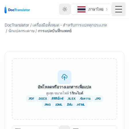
ภาษาไทย
สลับเ
DocTranslator
/
เครื่องมือทั้งหมด - สำหรับการแปลทุกประเภท
/
นักแปลกระดาษ
/
การแปลบันทึกแพทย์
อัพโหลดหรือวางเอกสารเพื่อแปล
สูงสุด ขนาดไฟล์
1 กิกะไบต์
.PDF
.DOCX
.พีพีทีเอ็กซ์
.XLSX
.ข้อความ
.JPG
.PNG
.IDML
.อีพับ
.HTML