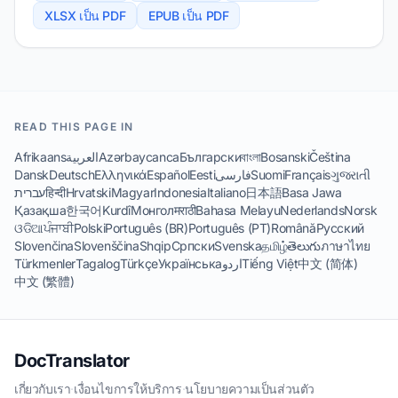
XLSX เป็น PDF
EPUB เป็น PDF
READ THIS PAGE IN
Afrikaans
العربية
Azərbaycanca
Български
বাংলা
Bosanski
Čeština
Dansk
Deutsch
Ελληνικά
Español
Eesti
فارسی
Suomi
Français
ગુજરાતી
עברית
हिन्दी
Hrvatski
Magyar
Indonesia
Italiano
日本語
Basa Jawa
Қазақша
한국어
Kurdî
Монгол
मराठी
Bahasa Melayu
Nederlands
Norsk
ଓଡିଆ
ਪੰਜਾਬੀ
Polski
Português (BR)
Português (PT)
Română
Русский
Slovenčina
Slovenščina
Shqip
Српски
Svenska
தமிழ்
తెలుగు
ภาษาไทย
Türkmenler
Tagalog
Türkçe
Українська
اردو
Tiếng Việt
中文 (简体)
中文 (繁體)
DocTranslator
เกี่ยวกับเรา
·
เงื่อนไขการให้บริการ
·
นโยบายความเป็นส่วนตัว