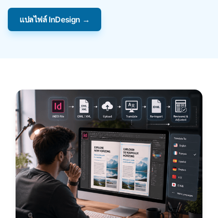
แปลไฟล์ InDesign →