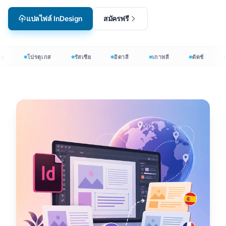
แปลไฟล์ InDesign
สมัครฟรี
บ
โปรตุเกส
รัสเซีย
อิตาลี
เกาหลี
ดัตช์