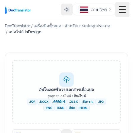
ภาษาไทย
สลับเ
DocTranslator
/
เครื่องมือทั้งหมด - สำหรับการแปลทุกประเภท
/
แปลไฟล์ InDesign
อัพโหลดหรือวางเอกสารเพื่อแปล
สูงสุด ขนาดไฟล์
1 กิกะไบต์
.PDF
.DOCX
.พีพีทีเอ็กซ์
.XLSX
.ข้อความ
.JPG
.PNG
.IDML
.อีพับ
.HTML