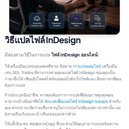
วิธีแปลไฟล์ InDesign
มีสองสามวิธีในการแปล
ไฟล์ InDesign ออนไลน์
:
ใช้เครื่องมือแปลของบุคคลที่สาม: มีหลาย
การแปลออนไลน์
เครื่องมือ
เช่น SDL Trados ที่สามารถช่วยคุณแปลไฟล์ InDesign ของคุณเป็น
ภาษาอื่นได้ เพียงอัปโหลดไฟล์ของคุณไปยังเว็บไซต์และเลือกภาษาที่คุณ
ต้องการแปล
จ้างนักแปลมืออาชีพ: หากคุณต้องการการแปลที่มีคุณภาพสูงสุดคุณ
สามารถจ้างมืออาชีพได้
นักแปลเพื่อแปลไฟล์ InDesign ของคุณ
สําหรับ
คุณ พวกเขาจะมีความเชี่ยวชาญในการแปลไม่เพียงแต่ภาษาเท่านั้น แต่
ยังรวมถึงบริบทและน้ําเสียงของเอกสารด้วย
ใช้ปลั๊กอินเช่น Adobe InCopy ซึ่งจะช่วยให้คุณสามารถแปลข้อความ