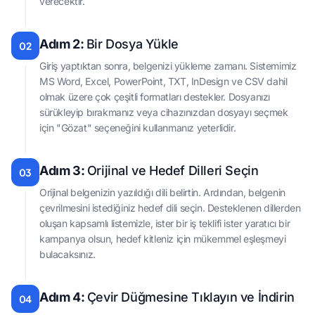
verecektir.
Adım 2:
Bir Dosya Yükle
02
Giriş yaptıktan sonra, belgenizi yükleme zamanı. Sistemimiz
MS Word, Excel, PowerPoint, TXT, InDesign ve CSV dahil
olmak üzere çok çeşitli formatları destekler. Dosyanızı
sürükleyip bırakmanız veya cihazınızdan dosyayı seçmek
için "Gözat" seçeneğini kullanmanız yeterlidir.
Adım 3:
Orijinal ve Hedef Dilleri Seçin
03
Orijinal belgenizin yazıldığı dili belirtin. Ardından, belgenin
çevrilmesini istediğiniz hedef dili seçin. Desteklenen dillerden
oluşan kapsamlı listemizle, ister bir iş teklifi ister yaratıcı bir
kampanya olsun, hedef kitleniz için mükemmel eşleşmeyi
bulacaksınız.
Adım 4:
Çevir Düğmesine Tıklayın ve İndirin
04