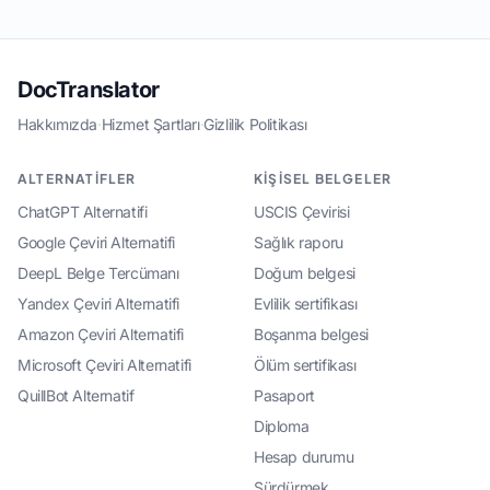
DocTranslator
Hakkımızda
·
Hizmet Şartları
·
Gizlilik Politikası
ALTERNATIFLER
KIŞISEL BELGELER
ChatGPT Alternatifi
USCIS Çevirisi
Google Çeviri Alternatifi
Sağlık raporu
DeepL Belge Tercümanı
Doğum belgesi
Yandex Çeviri Alternatifi
Evlilik sertifikası
Amazon Çeviri Alternatifi
Boşanma belgesi
Microsoft Çeviri Alternatifi
Ölüm sertifikası
QuillBot Alternatif
Pasaport
Diploma
Hesap durumu
Sürdürmek