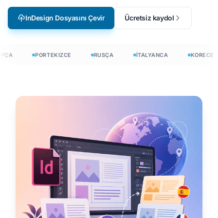
InDesign Dosyasını Çevir
Ücretsiz kaydol
PÇA
PORTEKIZCE
RUSÇA
İTALYANCA
KORECE