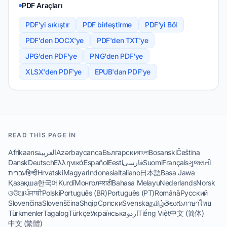
PDF Araçları
PDF'yi sıkıştır
PDF birleştirme
PDF'yi Böl
PDF'den DOCX'ye
PDF'den TXT'ye
JPG'den PDF'ye
PNG'den PDF'ye
XLSX'den PDF'ye
EPUB'dan PDF'ye
READ THIS PAGE IN
Afrikaans
العربية
Azərbaycanca
Български
বাংলা
Bosanski
Čeština
Dansk
Deutsch
Ελληνικά
Español
Eesti
فارسی
Suomi
Français
ગુજરાતી
עברית
हिन्दी
Hrvatski
Magyar
Indonesia
Italiano
日本語
Basa Jawa
Қазақша
한국어
Kurdî
Монгол
मराठी
Bahasa Melayu
Nederlands
Norsk
ଓଡିଆ
ਪੰਜਾਬੀ
Polski
Português (BR)
Português (PT)
Română
Русский
Slovenčina
Slovenščina
Shqip
Српски
Svenska
தமிழ்
తెలుగు
ภาษาไทย
Türkmenler
Tagalog
Türkçe
Українська
اردو
Tiếng Việt
中文 (简体)
中文 (繁體)