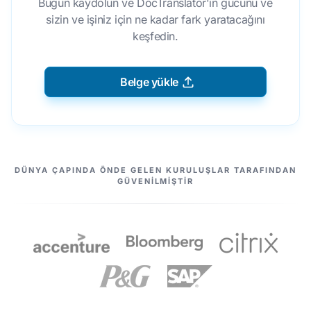
Bugün kaydolun ve DocTranslator'in gücünü ve
sizin ve işiniz için ne kadar fark yaratacağını
keşfedin.
Belge yükle
ORTAKLARIMIZ
DÜNYA ÇAPINDA ÖNDE GELEN KURULUŞLAR TARAFINDAN
GÜVENILMIŞTIR