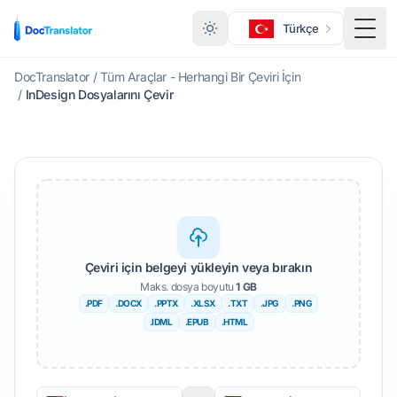
Türkçe
Menü
DocTranslator
/
Tüm Araçlar - Herhangi Bir Çeviri İçin
/
InDesign Dosyalarını Çevir
Çeviri için belgeyi yükleyin veya bırakın
Maks. dosya boyutu
1 GB
.PDF
.DOCX
.PPTX
.XLSX
.TXT
.JPG
.PNG
.IDML
.EPUB
.HTML