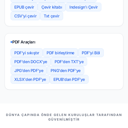
EPUB çevir
Çevir kitabı
Indesign'ı Çevir
CSV'yi çevir
Txt çevir
PDF Araçları
PDF'yi sıkıştır
PDF birleştirme
PDF'yi Böl
PDF'den DOCX'ye
PDF'den TXT'ye
JPG'den PDF'ye
PNG'den PDF'ye
XLSX'den PDF'ye
EPUB'dan PDF'ye
ORTAKLARIMIZ
DÜNYA ÇAPINDA ÖNDE GELEN KURULUŞLAR TARAFINDAN
GÜVENILMIŞTIR