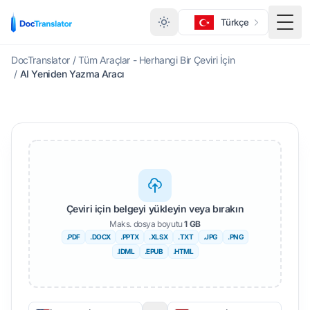
Türkçe
Menü
DocTranslator
/
Tüm Araçlar - Herhangi Bir Çeviri İçin
/
AI Yeniden Yazma Aracı
Çeviri için belgeyi yükleyin veya bırakın
Maks. dosya boyutu
1 GB
.PDF
.DOCX
.PPTX
.XLSX
.TXT
.JPG
.PNG
.IDML
.EPUB
.HTML