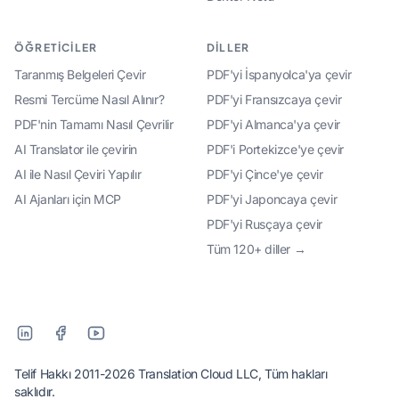
ÖĞRETICILER
DILLER
Taranmış Belgeleri Çevir
PDF'yi İspanyolca'ya çevir
Resmi Tercüme Nasıl Alınır?
PDF'yi Fransızcaya çevir
PDF'nin Tamamı Nasıl Çevrilir
PDF'yi Almanca'ya çevir
AI Translator ile çevirin
PDF'i Portekizce'ye çevir
AI ile Nasıl Çeviri Yapılır
PDF'yi Çince'ye çevir
AI Ajanları için MCP
PDF'yi Japoncaya çevir
PDF'yi Rusçaya çevir
Tüm 120+ diller →
Telif Hakkı 2011-2026 Translation Cloud LLC, Tüm hakları
saklıdır.