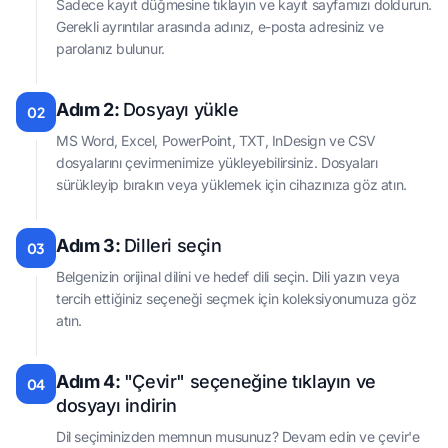
Sadece kayıt düğmesine tıklayın ve kayıt sayfamızı doldurun.
Gerekli ayrıntılar arasında adınız, e-posta adresiniz ve
parolanız bulunur.
Adım 2:
Dosyayı yükle
02
MS Word, Excel, PowerPoint, TXT, InDesign ve CSV
dosyalarını çevirmenimize yükleyebilirsiniz. Dosyaları
sürükleyip bırakın veya yüklemek için cihazınıza göz atın.
Adım 3:
Dilleri seçin
03
Belgenizin orijinal dilini ve hedef dili seçin. Dili yazın veya
tercih ettiğiniz seçeneği seçmek için koleksiyonumuza göz
atın.
Adım 4:
"Çevir" seçeneğine tıklayın ve
04
dosyayı indirin
Dil seçiminizden memnun musunuz? Devam edin ve çevir'e