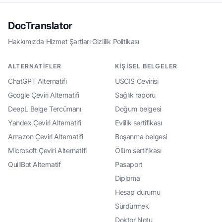
DocTranslator
Hakkımızda
·
Hizmet Şartları
·
Gizlilik Politikası
ALTERNATIFLER
KIŞISEL BELGELER
ChatGPT Alternatifi
USCIS Çevirisi
Google Çeviri Alternatifi
Sağlık raporu
DeepL Belge Tercümanı
Doğum belgesi
Yandex Çeviri Alternatifi
Evlilik sertifikası
Amazon Çeviri Alternatifi
Boşanma belgesi
Microsoft Çeviri Alternatifi
Ölüm sertifikası
QuillBot Alternatif
Pasaport
Diploma
Hesap durumu
Sürdürmek
Doktor Notu