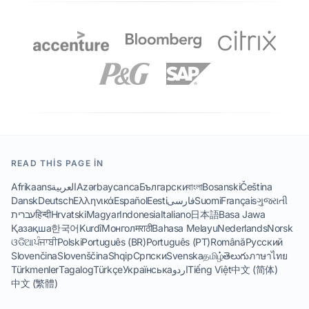
READ THIS PAGE IN
Afrikaans
العربية
Azərbaycanca
Български
বাংলা
Bosanski
Čeština
Dansk
Deutsch
Ελληνικά
Español
Eesti
فارسی
Suomi
Français
ગુજરાતી
עברית
हिन्दी
Hrvatski
Magyar
Indonesia
Italiano
日本語
Basa Jawa
Қазақша
한국어
Kurdî
Монгол
मराठी
Bahasa Melayu
Nederlands
Norsk
ଓଡିଆ
ਪੰਜਾਬੀ
Polski
Português (BR)
Português (PT)
Română
Русский
Slovenčina
Slovenščina
Shqip
Српски
Svenska
தமிழ்
తెలుగు
ภาษาไทย
Türkmenler
Tagalog
Türkçe
Українська
اردو
Tiếng Việt
中文 (简体)
中文 (繁體)