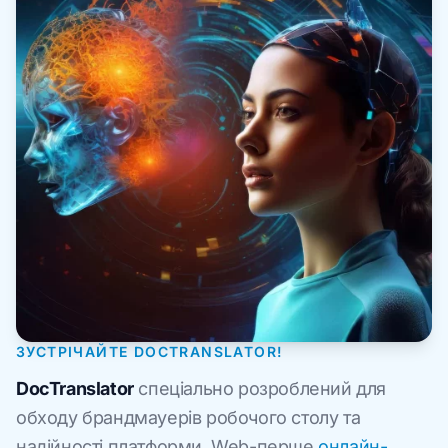
ЗУСТРІЧАЙТЕ DOCTRANSLATOR!
DocTranslator
спеціально розроблений для
обходу брандмауерів робочого столу та
надійності платформи. Web-перше
онлайн-