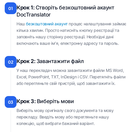
Крок 1:
Створіть безкоштовний акаунт
01
DocTranslator
Наш
безкоштовний акаунт
процес налаштування займає
кілька хвилин. Просто натисніть кнопку реєстрації та
заповніть нашу сторінку реєстрації. Необхідні дані
включають ваше ім’я, електронну адресу та пароль.
Крок 2:
Завантажити файл
02
У наш перекладач можна завантажити файли MS Word,
Excel, PowerPoint, TXT, InDesign і CSV. Перетягніть файли
або перегляньте свій пристрій, щоб завантажити їх.
Крок 3:
Виберіть мови
03
Виберіть мову оригіналу свого документа та мову
перекладу. Введіть мову або перегляньте нашу
колекцію, щоб вибрати бажаний варіант.