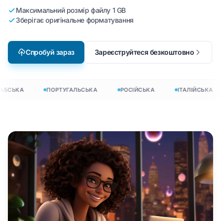
Максимальний розмір файлу 1 GB
Зберігає оригінальне форматування
Спробуй зараз
Зареєструйтеся безкоштовно
АБСЬКА
ПОРТУГАЛЬСЬКА
РОСІЙСЬКА
ІТАЛІЙСЬКА