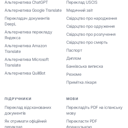
Альтернатива ChatGPT
Переклад USCIS
Альтернатива Google Translate
Медичний звіт
Перекладач документів
Свідоцтво про народження
DeepL
Свідоцтво про одруження
Альтернатива перекладу
Свідоцтво про розлучення
Яндекса
Свідоцтво про смерть
Альтернатива Amazon
Паспорт
Translate
Диплом
Альтернатива Microsoft
Translate
Банківська виписка
Альтернатива QuillBot
Резюме
Примітка лікаря
ПІДРУЧНИКИ
МОВИ
Переклад відсканованих
Перекладіть PDF на іспанську
документів
мову
Як отримати офіційний
Перекласти PDF
переклад
французькою