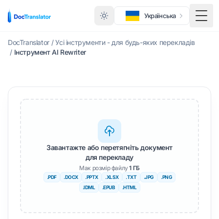
Українська
Пере
DocTranslator
/
Усі інструменти - для будь-яких перекладів
/
Інструмент AI Rewriter
Завантажте або перетягніть документ
для перекладу
Мак розмір файлу
1 ГБ
.PDF
.DOCX
.PPTX
.XLSX
.TXT
.JPG
.PNG
.IDML
.EPUB
.HTML