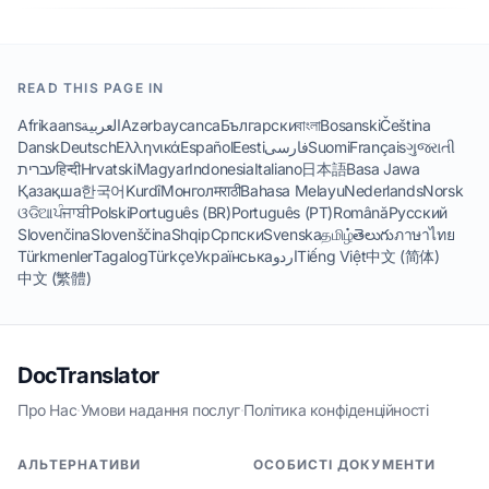
READ THIS PAGE IN
Afrikaans
العربية
Azərbaycanca
Български
বাংলা
Bosanski
Čeština
Dansk
Deutsch
Ελληνικά
Español
Eesti
فارسی
Suomi
Français
ગુજરાતી
עברית
हिन्दी
Hrvatski
Magyar
Indonesia
Italiano
日本語
Basa Jawa
Қазақша
한국어
Kurdî
Монгол
मराठी
Bahasa Melayu
Nederlands
Norsk
ଓଡିଆ
ਪੰਜਾਬੀ
Polski
Português (BR)
Português (PT)
Română
Русский
Slovenčina
Slovenščina
Shqip
Српски
Svenska
தமிழ்
తెలుగు
ภาษาไทย
Türkmenler
Tagalog
Türkçe
Українська
اردو
Tiếng Việt
中文 (简体)
中文 (繁體)
DocTranslator
Про Нас
·
Умови надання послуг
·
Політика конфіденційності
АЛЬТЕРНАТИВИ
ОСОБИСТІ ДОКУМЕНТИ