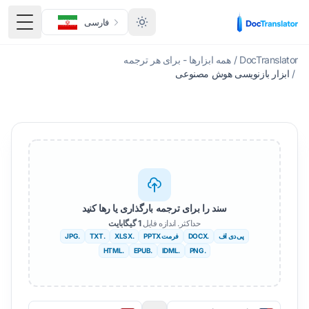
فارسی
منوی 
DocTranslator
/
همه ابزارها - برای هر ترجمه
/
ابزار بازنویسی هوش مصنوعی
سند را برای ترجمه بارگذاری یا رها کنید
حداکثر. اندازه فایل
1 گیگابایت
پی دی اف
.DOCX
فرمت PPTX
.XLSX
.TXT
.JPG
.HTML
.EPUB
.IDML
.PNG