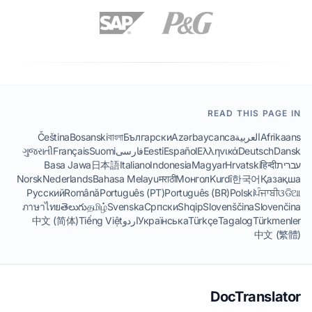
READ THIS PAGE IN
Afrikaans
العربية
Azərbaycanca
Български
বাংলা
Bosanski
Čeština
Dansk
Deutsch
Ελληνικά
Español
Eesti
فارسی
Suomi
Français
ગુજરાતી
עברית
हिन्दी
Hrvatski
Magyar
Indonesia
Italiano
日本語
Basa Jawa
Norsk
Nederlands
Bahasa Melayu
मराठी
Монгол
Kurdî
한국어
Қазақша
Русский
Română
Português (PT)
Português (BR)
Polski
ਪੰਜਾਬੀ
ଓଡିଆ
ภาษาไทย
తెలుగు
தமிழ்
Svenska
Српски
Shqip
Slovenščina
Slovenčina
Türkmenler
Tagalog
Türkçe
Українська
اردو
Tiếng Việt
中文 (简体)
中文 (繁體)
DocTranslator