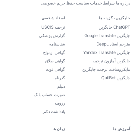
درباره ما
·
شرایط خدمات
·
سیاست حفظ حریم خصوصی
جایگزین، گزینه ها
اسناد شخصی
ChatGPT جایگزین
ترجمه USCIS
جایگزین Google Translate
گزارش پزشکی
مترجم اسناد DeepL
شناسنامه
جایگزین Yandex Translate
گواهی ازدواج
جایگزین آمازون ترجمه
گواهی طلاق
مایکروسافت ترجمه جایگزین
گواهی فوت
جایگزین QuillBot
گذرنامه
دیپلم
صورت حساب بانک
رزومه
یادداشت دکتر
آموزش ها
زبان ها