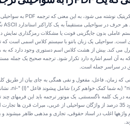
سواحیلی با الفبای لاتین و بدون 
عربی،
 هر نمایشگر PDF در هر سیستم عاملی بدون جایگزینی فونت یا مشکلات رمزگذار
 است. سواحیلی یک زبان بانتو با سیستم کلاس اسمی است که تو
ترل می کند. بیش از هشت کلاس اسم دستوری وجود دارد که به ه
که به آن اسم اشاره دارد تکرار شود. ترجمه صحیح یک جمله مس
ق در سراسر جمله است.
نی که زمان، فاعل، مفعول و نفی همگی به جای بیان از طریق ک
" (شما) و ریشه "-saidia" (کمک)، همه در یک کلمه ناگسستنی. یک موتور ترجمه باید این 
خروجی از نظر دستوری طبیعی باشد. حدود 35 درصد از واژگان سواحیلی از عربی، میراث 
واژهها اغلب در اسناد حقوقی، تجاری و مذهبی ظاهر میشوند و ب
د.