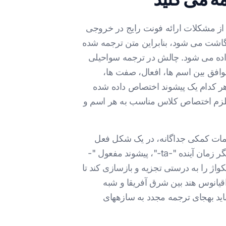
علامت دیاکریتیک نوشته می شود، به این معنی که ترجمه PDF به سواحیلی از مشکلات ارائه فونت رایج در خروجی
 تایلندی یا ویتنامی جلوگیری می کند. هر حرف در سواحیلی مستقیماً به یک کاراکتر استاندارد ASCII نگاشت می شود، بنابراین متن ترجمه شده
ی نمایش داده می شود. چالش در ترجمه سواحیلی
افق بین اسم ها، افعال، صفت ها،
ر کدام یک پیشوند اختصاص داده شده
تلزم اختصاص کلاس مناسب به هر اسم و
لمات کمکی جداگانه، در یک شکل فعل
واحد ترکیب می شوند. فعل "nitakusaidia" (به شما کمک خواهم کرد) شامل پیشوند فاعل "ni-" (I)، نشانگر زمان آینده "-ta-"، پیشوند مفعول "-
فرمهای چند تکواژ را به درستی تجزیه و بازسازی کند تا
قرن ها تجارت اقیانوس هند بین شرق آفریقا و شبه
اید بهجای ترجمه مجدد به سازههای