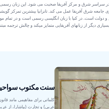
یش از 200 میلیون نفر در سراسر شرق و مرکز آفریقا صحبت می شود. این زبان رسم
ی جامعه شرق آفریقا عمل می کند. تانزانیا بیشترین تمرکز گویشو
 دولت است. در کنیا با زبان انگلیسی رسمی است و در تمام 
سیاری دیگر از زبانهای آفریقایی متمایز میکند و چالش ترجمه مبتنی 
سنت مکتوب سواحیلی
کلماتی برای مفاهیمی مانند قانو
عربی) و تجارت (بیاشارا، از عر