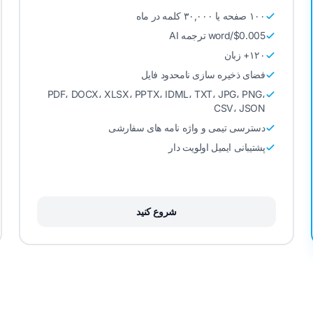
۱۰۰ صفحه یا ۳۰,۰۰۰ کلمه در ماه
$0.005/word ترجمه AI
۱۲۰+ زبان
فضای ذخیره سازی نامحدود فایل
PDF، DOCX، XLSX، PPTX، IDML، TXT، JPG، PNG،
CSV، JSON
دسترسی تیمی و واژه نامه های سفارشی
پشتیبانی ایمیل اولویت دار
شروع کنید