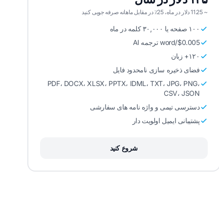
~ 11.25 دلار در ماه، 25٪ در مقابل ماهانه صرفه جویی کنید
۱۰۰ صفحه یا ۳۰,۰۰۰ کلمه در ماه
$0.005/word ترجمه AI
۱۲۰+ زبان
فضای ذخیره سازی نامحدود فایل
PDF، DOCX، XLSX، PPTX، IDML، TXT، JPG، PNG،
CSV، JSON
دسترسی تیمی و واژه نامه های سفارشی
پشتیبانی ایمیل اولویت دار
شروع کنید