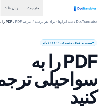
مترجم
زبان ها
DocTranslator
/
همه ابزارها - برای هر ترجمه
/
مترجم PDF
/
PDF را به سواحیلی ترجمه کنید
صنایع
ترجمه بر اساس
جفت زبان های محبوب
مبتنی بر هوش مصنوعی · ۱۲۰+ زبان
امور مالی و بانکداری
سند Word (DOCX.)
انگلیسی به اسپانیایی
ج
PDF را به
مراقبت های بهداشتی
فایل اکسل (.XLSX)
انگلیسی به فرانسوی
بن
ترجمه های حقوقی
پاورپوینت (.PPT)
انگلیسی به آلمانی
ار
سواحیلی ترجم
منابع انسانی
پاورپوینت PPTX
انگلیسی به چینی
ن
دولت و دفاع
فایل InDesign (.IDML)
انگلیسی به ژاپنی
م
کنید
ترجمه ثبت اختراع
مترجم EPUB
انگلیسی به روسی
تل
فنی
مترجم AI EPUB
انگلیسی به پرتغالی
تا
تولید
ترجمه فایل های TXT
انگلیسی به ایتالیایی
ت