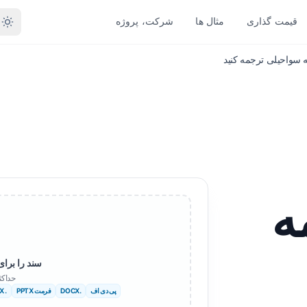
قیمت گذاری
مثال ها
شرکت، پروژه
 نوع فایل
تبدیل بر اساس فرمت
زبان های دیگر
زبان های بیشتر
PDF به DOCX
واب منفی
آفریقایی
PDF به TXT
گالی
سوئدی
InDesign به PDF
دو
عبری
ه
XLSX به PDF
روژی
صربی
TXT به XLSX
راتی
اسلوونیایی
JPG به PDF
وگو
سواحیلی
سند را برای 
حداکث
JPEG به PDF
میل
آمهری
پی دی اف
.DOCX
فرمت PPTX
. XLSX
PNG به PDF
رکی
آلبانیایی