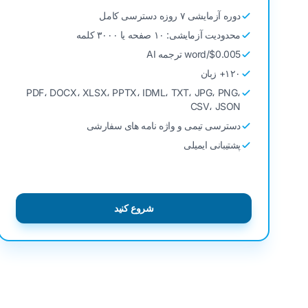
دوره آزمایشی ۷ روزه دسترسی کامل
محدودیت آزمایشی: ۱۰ صفحه یا ۳۰۰۰ کلمه
$0.005/word ترجمه AI
۱۲۰+ زبان
PDF، DOCX، XLSX، PPTX، IDML، TXT، JPG، PNG،
CSV، JSON
دسترسی تیمی و واژه نامه های سفارشی
پشتیبانی ایمیلی
شروع کنید