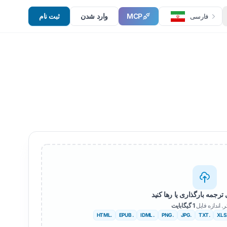
MCP
وارد شدن
ثبت نام
فارسی
ترجمه بارگذاری یا رها کنید
ر. اندازه فایل
1 گیگابایت
.HTML
. EPUB
. IDML
.PNG
.JPG
.TXT