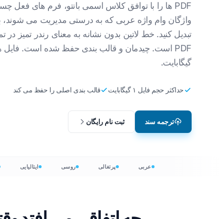
PDF ها را با توافق کلاس اسمی بانتو، فرم های فعل چسب
بومی سازی بازی های ویدیویی
ترجمه فایل های CSV
انگلیسی به کره ای
وی
واژگان وام واژه عربی که به درستی مدیریت می شوند، 
تبدیل کنید. خط لاتین بدون نشانه به معنای رندر تمیز در تما
آموزش الکترونیکی
JSON را ترجمه کنید
انگلیسی به عربی
ای
مترجم HTML
انگلیسی به ترکی
ل
گیگابایت.
تعداد کلمات InDesign
انگلیسی به اندونزیایی
او
حداکثر حجم فایل ۱ گیگابایت
قالب بندی اصلی را حفظ می کند
.DOCX Word Counter
انگلیسی به هندی
لا
تعداد فایل های 
انگلیسی به اردو
ک
ترجمه سند
ثبت نام رایگان
پاورپوینت تعداد
ای
ه
عربی
پرتغالی
روسی
ایتالیایی
چه اتفاقی می افتد وقتی که یک PDF را به سواح