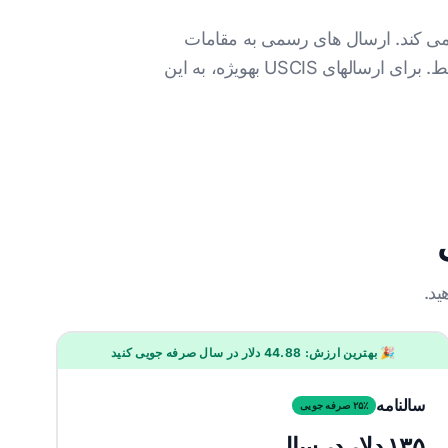
 خواندن و درک PDF های زبان سواحیلی تولید می کند. ارسال های رسمی به مقامات
تهیه و امضاء مترجم انسانی واجد شرایط. برای ارسالهای USCIS بهویژه، به این
🎉 بهترین ارزش: 44.88 دلار در سال صرفه جویی کنید
سالنامه
۲۵٪ صرفه جویی
۱۳۵ دلار در سال